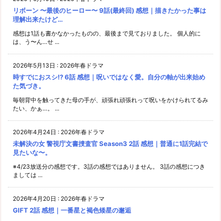
リボーン 〜最後のヒーロー〜 9話(最終回) 感想｜描きたかった事は
理解出来たけど…
感想は1話も書かなかったものの、最後まで見ておりました。 個人的に
は、う〜ん…せ ...
2026年5月13日
:
2026年春ドラマ
時すでにおスシ!? 6話 感想｜呪いではなく愛。自分の軸が出来始め
た気づき。
毎朝背中を触ってきた母の手が、頑張れ頑張れって呪いをかけられてるみ
たい、かぁ…。 ...
2026年4月24日
:
2026年春ドラマ
未解決の女 警視庁文書捜査官 Season3 2話 感想｜普通に1話完結で
見たいな〜。
※4/23放送分の感想です。3話の感想ではありません。 3話の感想につき
ましては ...
2026年4月20日
:
2026年春ドラマ
GIFT 2話 感想｜一番星と褐色矮星の邂逅