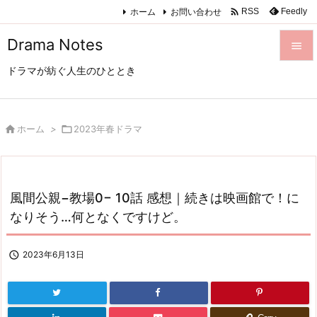

ホーム
お問い合わせ
Feedly
RSS
Drama Notes

ドラマが紡ぐ人生のひととき

メニュ

サイド

ホーム
>

2023年春ドラマ

前へ

風間公親−教場0− 10話 感想｜続きは映画館で！に
次へ
なりそう…何となくですけど。

検索

2023年6月13日