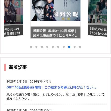
日曜の夜ぐらいは… 7
次回から色々と本格
パクリじゃないです
風間公親−教場0− 10話 感想｜
話(最終回) 感想｜最後
続きは映画館で！になりそう…
かな？
甲斐があった…と思え
何となくですけど。
回
新着記事
2026年6月15日
:
2026年春ドラマ
GIFT 10話(最終回) 感想｜この結末を奇跡とは呼びたくない…。
最終回の感想を書く前に、まずはやっぱり、涼（山田裕貴）の死について
触れておきたい ...
2026年6月10日
:
2026年春ドラマ