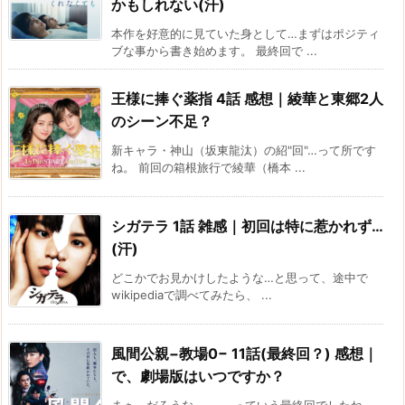
かもしれない(汗)
本作を好意的に見ていた身として…まずはポジティ
ブな事から書き始めます。 最終回で ...
王様に捧ぐ薬指 4話 感想｜綾華と東郷2人
のシーン不足？
新キャラ・神山（坂東龍汰）の紹"回"…って所です
ね。 前回の箱根旅行で綾華（橋本 ...
シガテラ 1話 雑感｜初回は特に惹かれず…
(汗)
どこかでお見かけしたような…と思って、途中で
wikipediaで調べてみたら、 ...
風間公親−教場0− 11話(最終回？) 感想｜
で、劇場版はいつですか？
まぁ、だろうな…………っていう最終回でしたね。