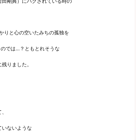
岩田剛典）にハグされている時の
っかりと心の空いたみちの孤独を
るのでは…？ともとれそうな
に残りました。
て、
ていないような