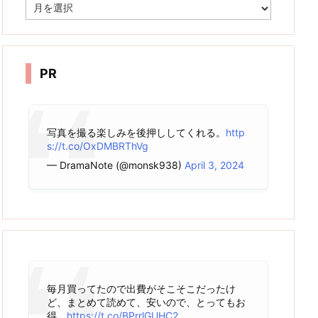
ア
ー
カ
イ
ブ
PR
写真を撮る楽しみを後押ししてくれる。
http
s://t.co/OxDMBRThVg
— DramaNote (@monsk938)
April 3, 2024
毎月買ってたので出費がそこそこだったけ
ど、まとめて読めて、安いので、とってもお
得。
https://t.co/BPrrlGUHC2