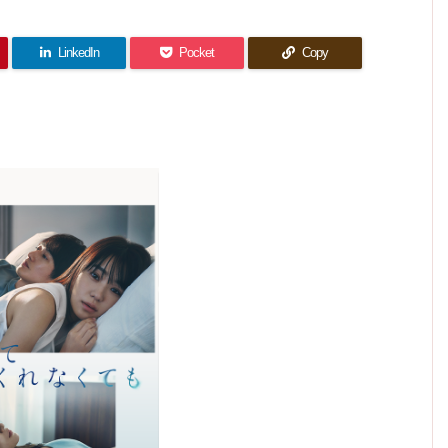
11話
(最終
想｜こ
雑感｜
んな、
分、明
(最終
回？)
慣れて
れはも
強くな
日 君
回??)
はいる
感想｜
ったね
うハプ
と 10
感想｜
けど、
ぇ。
で、劇
話(最
ニング
さすが
一番未
LinkedIn
Pocket
Copy
場版は
終回)
にこれ
はない
練タラ
雑感｜
いつで
は…。
気がし
タラな
何がし
すか？
のはフ
てる。
たかっ
ジかも
たの？
しれな
と言い
い(汗)
たくな
っちゃ
う。