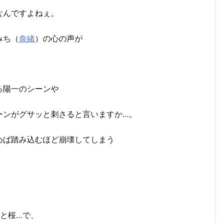
なんですよねぇ。
みち（
奈緒
）の心の声が
る陽一のシーンや
ーンがグサッと刺さると言いますか…。
めば踏み込むほど崩壊してしまう
と桜…で、