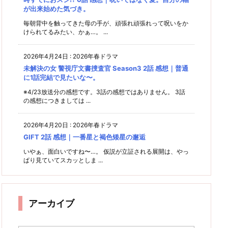
が出来始めた気づき。
毎朝背中を触ってきた母の手が、頑張れ頑張れって呪いをか
けられてるみたい、かぁ…。 ...
2026年4月24日
:
2026年春ドラマ
未解決の女 警視庁文書捜査官 Season3 2話 感想｜普通
に1話完結で見たいな〜。
※4/23放送分の感想です。3話の感想ではありません。 3話
の感想につきましては ...
2026年4月20日
:
2026年春ドラマ
GIFT 2話 感想｜一番星と褐色矮星の邂逅
いやぁ、面白いですね〜…。 仮説が立証される展開は、やっ
ぱり見ていてスカッとしま ...
アーカイブ