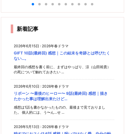
9話 感
ないで
そ…特
想
すか？
(最終
感想｜
11話
時23
想｜次
想｜み
すか？
れ
10話
回？)
別編
続きは
(最終
分、明
回から
う
んな、
9話 感
(最終
感想｜
映画館
回??)
雑感｜
ニ
日 君
色々と
回) 感
で、劇
強くな
想｜商
で！に
感想｜
は
慣れて
と 10
本格始
想｜最
場版は
気
ったね
品が発
なりそ
一番未
後まで
いつで
話(最
動する
はいる
て
う…何
練タラ
ぇ。
売され
見た甲
すか？
新着記事
かな？
けど、
となく
タラな
斐があ
るまで
ですけ
のはフ
った…
さすが
の苦労
ど。
ジかも
と思え
にこれ
しれな
2026年6月15日
:
2026年春ドラマ
は…。
回
い(汗)
GIFT 10話(最終回) 感想｜この結末を奇跡とは呼びたく
ない…。
う
。
最終回の感想を書く前に、まずはやっぱり、涼（山田裕貴）
の死について触れておきたい ...
2026年6月10日
:
2026年春ドラマ
リボーン 〜最後のヒーロー〜 9話(最終回) 感想｜描き
たかった事は理解出来たけど…
感想は1話も書かなかったものの、最後まで見ておりまし
た。 個人的には、う〜ん…せ ...
2026年5月13日
:
2026年春ドラマ
時すでにおスシ!? 6話 感想｜呪いではなく愛。自分の軸