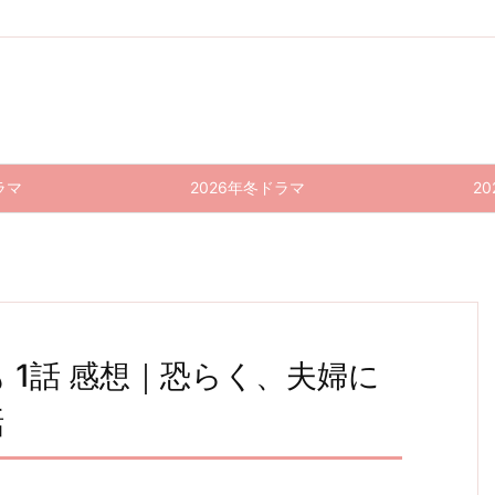
ラマ
2026年冬ドラマ
2
 1話 感想｜恐らく、夫婦に
話
日曜の
風間公
あなた
ペンデ
日曜の
風間公
夜ぐら
親−教
がして
ィング
夜ぐら
親−教
場0−
いは…
トレイ
くれな
場0−
いは…
そ…特
9話 感
ン—8
くても
11話
8話 感
別編
想｜み
時23