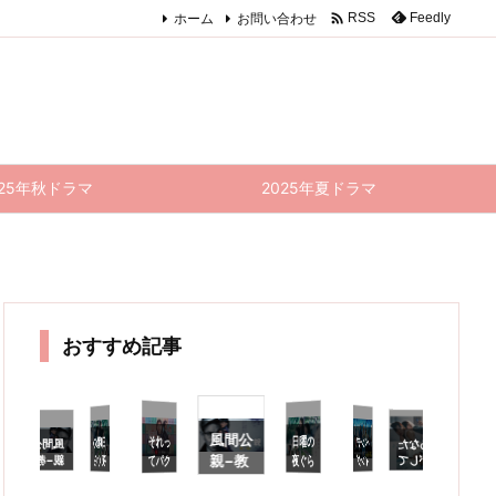

ホーム
お問い合わせ
Feedly
RSS
025年秋ドラマ
2025年夏ドラマ
おすすめ記事
風間公
それっ
日曜の
日曜の
ペンデ
終回)
雑感｜
何がし
たかっ
たの？
と言い
たくな
っちゃ
あなた
風間公
風間公
それっ
る最終
日
親−教
てパク
夜ぐら
夜ぐら
ィング
がして
親−教
親−教
てパク
夜
い
リじゃ
場0−
場0−
くれな
トレイ
いは…
いは…
リじゃ
場0−
8
ないで
11話
10話
くても
ン—8
7話 感