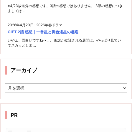
※4/23放送分の感想です。3話の感想ではありません。 3話の感想につき
ましては ...
2026年4月20日
:
2026年春ドラマ
GIFT 2話 感想｜一番星と褐色矮星の邂逅
いやぁ、面白いですね〜…。 仮説が立証される展開は、やっぱり見てい
てスカッとしま ...
アーカイブ
ア
ー
カ
イ
ブ
PR