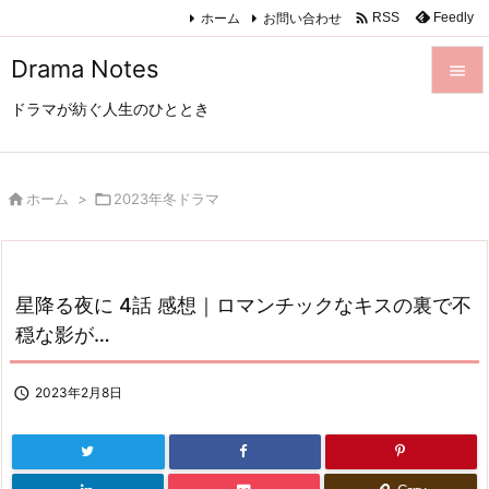

ホーム
お問い合わせ
Feedly
RSS
Drama Notes

ドラマが紡ぐ人生のひととき

メニュ

サイド

ホーム
>

2023年冬ドラマ

前へ

星降る夜に 4話 感想｜ロマンチックなキスの裏で不
次へ
穏な影が…

検索

2023年2月8日