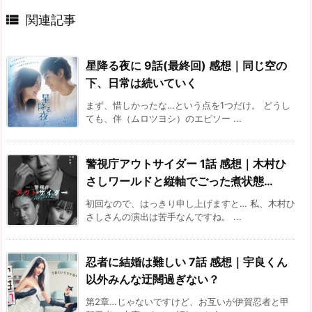

関連記事
星降る夜に 9話(最終回) 感想｜同じ空の
下、日常は続いていく
まず、惜しかったな…という点を1つだけ。 どうし
ても、伴（ムロツヨシ）のエピソー ...
警視庁アウトサイダー 1話 感想｜木村ひ
さしワールドと縦軸でごった煮状態…
初回なので、はっきり申し上げますと… 私、木村ひ
さしさんの演出は苦手なんですね。 ...
忍者に結婚は難しい 7話 感想｜宇良くん
以外みんな迂闊過ぎない？
第2章…じゃないですけど、お互いが伊賀忍者と甲