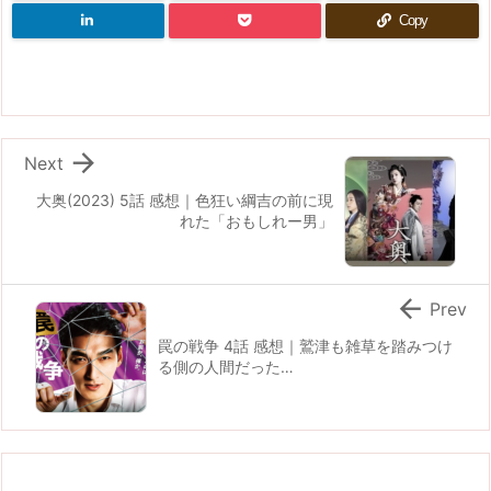
Copy

Next
大奥(2023) 5話 感想｜色狂い綱吉の前に現
れた「おもしれー男」

Prev
罠の戦争 4話 感想｜鷲津も雑草を踏みつけ
る側の人間だった…