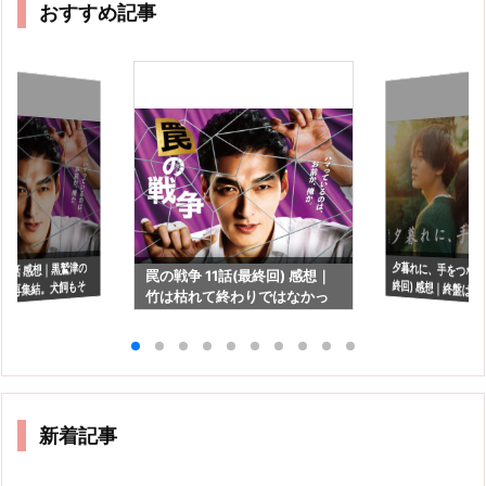
おすすめ記事
夕暮れに、手をつなぐ 
終回) 感想｜終盤
い"頼りになってた
 9話 感想｜黒鷲津の
罠の戦争 11話(最終回) 感想｜
の再集結。犬飼もそ
竹は枯れて終わりではなかっ
活します？
た
いかも。
新着記事