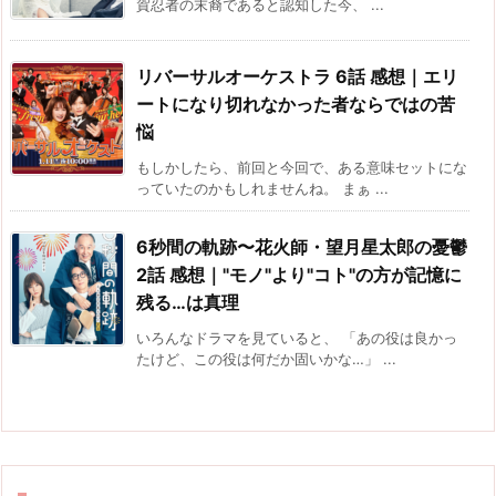
賀忍者の末裔であると認知した今、 ...
リバーサルオーケストラ 6話 感想｜エリ
ートになり切れなかった者ならではの苦
悩
もしかしたら、前回と今回で、ある意味セットにな
っていたのかもしれませんね。 まぁ ...
6秒間の軌跡〜花火師・望月星太郎の憂鬱
2話 感想｜"モノ"より"コト"の方が記憶に
残る…は真理
いろんなドラマを見ていると、 「あの役は良かっ
たけど、この役は何だか固いかな…」 ...