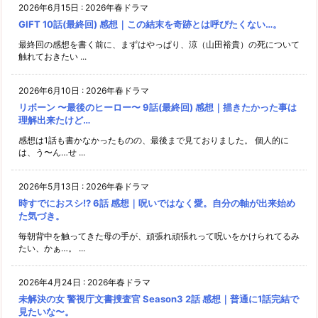
2026年6月15日
:
2026年春ドラマ
GIFT 10話(最終回) 感想｜この結末を奇跡とは呼びたくない…。
最終回の感想を書く前に、まずはやっぱり、涼（山田裕貴）の死について
触れておきたい ...
2026年6月10日
:
2026年春ドラマ
リボーン 〜最後のヒーロー〜 9話(最終回) 感想｜描きたかった事は
理解出来たけど…
感想は1話も書かなかったものの、最後まで見ておりました。 個人的に
は、う〜ん…せ ...
2026年5月13日
:
2026年春ドラマ
時すでにおスシ!? 6話 感想｜呪いではなく愛。自分の軸が出来始め
た気づき。
毎朝背中を触ってきた母の手が、頑張れ頑張れって呪いをかけられてるみ
たい、かぁ…。 ...
2026年4月24日
:
2026年春ドラマ
未解決の女 警視庁文書捜査官 Season3 2話 感想｜普通に1話完結で
見たいな〜。