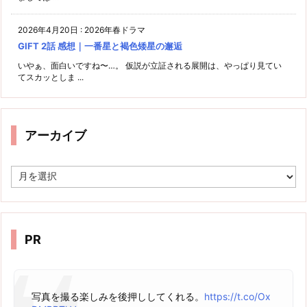
2026年4月20日
:
2026年春ドラマ
GIFT 2話 感想｜一番星と褐色矮星の邂逅
いやぁ、面白いですね〜…。 仮説が立証される展開は、やっぱり見てい
てスカッとしま ...
アーカイブ
ア
ー
カ
イ
ブ
PR
写真を撮る楽しみを後押ししてくれる。
https://t.co/Ox