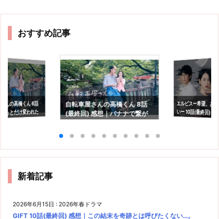
おすすめ記事
エルピスー希望、あ
いー 10話(最終回) 
さんの高橋くん 6話
自転車屋さんの高橋くん 8話
ょっとだけ変われた
(最終回) 感想｜バナナで繋が
の光を信じるという
救われる
っていた2人
新着記事
2026年6月15日
:
2026年春ドラマ
GIFT 10話(最終回) 感想｜この結末を奇跡とは呼びたくない…。