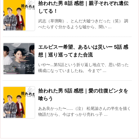
拾われた男 8話 感想｜親子それぞれ遺伝
してる！
武志（草彅剛）、とんだ大嘘つきだった（笑） 調
べたらすぐ分かるような嘘から、聞い ...
エルピスー希望、あるいは災いー 5話 感
想｜巡り巡ってまた合流
いや〜…第5話という折り返し地点で、思い切った
構成になっていましたね。 今まで" ...
拾われた男 5話 感想｜愛の往復ビンタを
喰らう
ああ良かった〜……（泣） 松尾諭さんの半生を描く
物語だから、今はすっかり売れっ子 ...