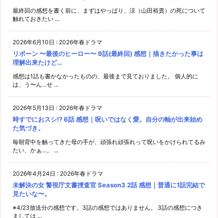
最終回の感想を書く前に、まずはやっぱり、涼（山田裕貴）の死について
触れておきたい ...
2026年6月10日
:
2026年春ドラマ
リボーン 〜最後のヒーロー〜 9話(最終回) 感想｜描きたかった事は
理解出来たけど…
感想は1話も書かなかったものの、最後まで見ておりました。 個人的に
は、う〜ん…せ ...
2026年5月13日
:
2026年春ドラマ
時すでにおスシ!? 6話 感想｜呪いではなく愛。自分の軸が出来始め
た気づき。
毎朝背中を触ってきた母の手が、頑張れ頑張れって呪いをかけられてるみ
たい、かぁ…。 ...
2026年4月24日
:
2026年春ドラマ
未解決の女 警視庁文書捜査官 Season3 2話 感想｜普通に1話完結で
見たいな〜。
※4/23放送分の感想です。3話の感想ではありません。 3話の感想につき
ましては ...