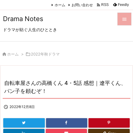

ホーム
お問い合わせ
Feedly
RSS
Drama Notes

ドラマが紡ぐ人生のひととき

メニュ

サイド

ホーム
>

2022年秋ドラマ

前へ

自転車屋さんの高橋くん 4・5話 感想｜遼平くん、
次へ
パン子を頼むぞ！

検索

2022年12月8日