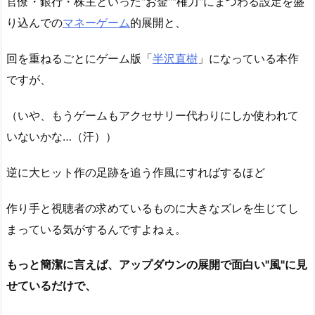
官僚・銀行・株主といった"お金""権力"にまつわる設定を盛
り込んでの
マネーゲーム
的展開と、
回を重ねるごとにゲーム版「
半沢直樹
」になっている本作
ですが、
（いや、もうゲームもアクセサリー代わりにしか使われて
いないかな…（汗））
逆に大ヒット作の足跡を追う作風にすればするほど
作り手と視聴者の求めているものに大きなズレを生じてし
まっている気がするんですよねぇ。
もっと簡潔に言えば、アップダウンの展開で面白い"風"に見
せているだけで、