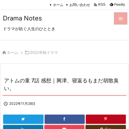

ホーム
お問い合わせ
Feedly
RSS
Drama Notes

ドラマが紡ぐ人生のひととき

メニュ

サイド

ホーム
>

2022年秋ドラマ

前へ

アトムの童 7話 感想｜興津、寝返るもまだ胡散臭
次へ
い。

検索

2022年11月28日