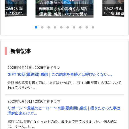
エルピスー希望、あ
いー 10話(最終回) 
さんの高橋くん 6話
自転車屋さんの高橋くん 8話
ょっとだけ変われた
(最終回) 感想｜バナナで繋が
の光を信じるという
救われる
っていた2人
新着記事
2026年6月15日
:
2026年春ドラマ
GIFT 10話(最終回) 感想｜この結末を奇跡とは呼びたくない…。
最終回の感想を書く前に、まずはやっぱり、涼（山田裕貴）の死について
触れておきたい ...
2026年6月10日
:
2026年春ドラマ
リボーン 〜最後のヒーロー〜 9話(最終回) 感想｜描きたかった事は
理解出来たけど…
感想は1話も書かなかったものの、最後まで見ておりました。 個人的に
は、う〜ん…せ ...