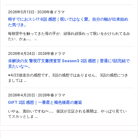
2026年5月13日
:
2026年春ドラマ
時すでにおスシ!? 6話 感想｜呪いではなく愛。自分の軸が出来始め
た気づき。
毎朝背中を触ってきた母の手が、頑張れ頑張れって呪いをかけられてるみ
たい、かぁ…。 ...
2026年4月24日
:
2026年春ドラマ
未解決の女 警視庁文書捜査官 Season3 2話 感想｜普通に1話完結で
見たいな〜。
※4/23放送分の感想です。3話の感想ではありません。 3話の感想につき
ましては ...
2026年4月20日
:
2026年春ドラマ
GIFT 2話 感想｜一番星と褐色矮星の邂逅
いやぁ、面白いですね〜…。 仮説が立証される展開は、やっぱり見てい
てスカッとしま ...