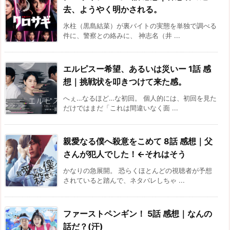
去、ようやく明かされる。
氷柱（黒島結菜）が裏バイトの実態を単独で調べる
件に、警察との絡みに、 神志名（井 ...
エルピスー希望、あるいは災いー 1話 感
想｜挑戦状を叩きつけて来た感。
へぇ…なるほど…な初回。 個人的には、初回を見た
だけではまだ「これは間違いなく面 ...
親愛なる僕へ殺意をこめて 8話 感想｜父
さんが犯人でした！←それはそう
かなりの急展開。 恐らくほとんどの視聴者が予想
されていると踏んで、ネタバレしちゃ ...
ファーストペンギン！ 5話 感想｜なんの
話だ？(汗)