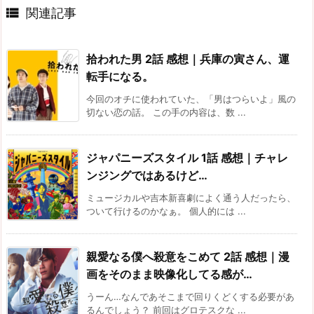

関連記事
拾われた男 2話 感想｜兵庫の寅さん、運
転手になる。
今回のオチに使われていた、「男はつらいよ」風の
切ない恋の話。 この手の内容は、数 ...
ジャパニーズスタイル 1話 感想｜チャレ
ンジングではあるけど…
ミュージカルや吉本新喜劇によく通う人だったら、
ついて行けるのかなぁ。 個人的には ...
親愛なる僕へ殺意をこめて 2話 感想｜漫
画をそのまま映像化してる感が…
うーん…なんであそこまで回りくどくする必要があ
るんでしょう？ 前回はグロテスクな ...