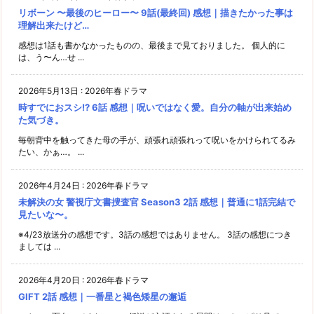
リボーン 〜最後のヒーロー〜 9話(最終回) 感想｜描きたかった事は
理解出来たけど…
感想は1話も書かなかったものの、最後まで見ておりました。 個人的に
は、う〜ん…せ ...
2026年5月13日
:
2026年春ドラマ
時すでにおスシ!? 6話 感想｜呪いではなく愛。自分の軸が出来始め
た気づき。
毎朝背中を触ってきた母の手が、頑張れ頑張れって呪いをかけられてるみ
たい、かぁ…。 ...
2026年4月24日
:
2026年春ドラマ
未解決の女 警視庁文書捜査官 Season3 2話 感想｜普通に1話完結で
見たいな〜。
※4/23放送分の感想です。3話の感想ではありません。 3話の感想につき
ましては ...
2026年4月20日
:
2026年春ドラマ
GIFT 2話 感想｜一番星と褐色矮星の邂逅