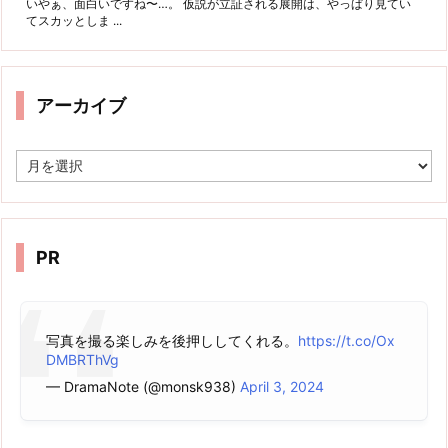
いやぁ、面白いですね〜…。 仮説が立証される展開は、やっぱり見てい
てスカッとしま ...
アーカイブ
ア
ー
カ
イ
ブ
PR
写真を撮る楽しみを後押ししてくれる。
https://t.co/Ox
DMBRThVg
— DramaNote (@monsk938)
April 3, 2024