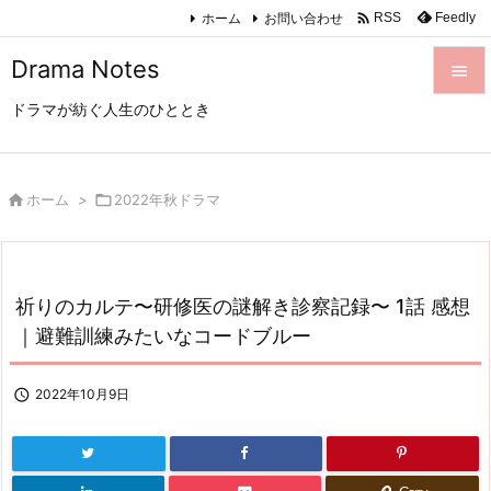

ホーム
お問い合わせ
Feedly
RSS
Drama Notes

ドラマが紡ぐ人生のひととき

メニュ

サイド

ホーム
>

2022年秋ドラマ

前へ

祈りのカルテ〜研修医の謎解き診察記録〜 1話 感想
次へ
｜避難訓練みたいなコードブルー

検索

2022年10月9日