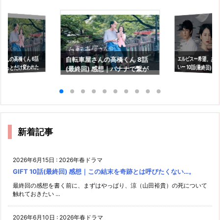
エルピスー希望、あ
いー 10話(最終回) 
さんの高橋くん 6話
自転車屋さんの高橋くん 8話
ょっとだけ変われた
(最終回) 感想｜バナナで繋が
の光を信じるという
救われる
っていた2人
新着記事
2026年6月15日
:
2026年春ドラマ
GIFT 10話(最終回) 感想｜この結末を奇跡とは呼びたくない…。
最終回の感想を書く前に、まずはやっぱり、涼（山田裕貴）の死について
触れておきたい ...
2026年6月10日
:
2026年春ドラマ