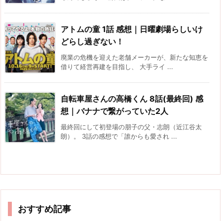
アトムの童 1話 感想｜日曜劇場らしいけ
どらし過ぎない！
廃業の危機を迎えた老舗メーカーが、新たな知恵を
借りて経営再建を目指し、 大手ライ ...
自転車屋さんの高橋くん 8話(最終回) 感
想｜バナナで繋がっていた2人
最終回にして初登場の朋子の父・志朗（近江谷太
朗）。 3話の感想で「誰からも愛され ...
おすすめ記事