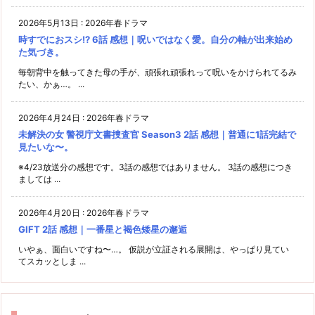
2026年5月13日
:
2026年春ドラマ
時すでにおスシ!? 6話 感想｜呪いではなく愛。自分の軸が出来始め
た気づき。
毎朝背中を触ってきた母の手が、頑張れ頑張れって呪いをかけられてるみ
たい、かぁ…。 ...
2026年4月24日
:
2026年春ドラマ
未解決の女 警視庁文書捜査官 Season3 2話 感想｜普通に1話完結で
見たいな〜。
※4/23放送分の感想です。3話の感想ではありません。 3話の感想につき
ましては ...
2026年4月20日
:
2026年春ドラマ
GIFT 2話 感想｜一番星と褐色矮星の邂逅
いやぁ、面白いですね〜…。 仮説が立証される展開は、やっぱり見てい
てスカッとしま ...