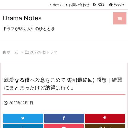

ホーム
お問い合わせ
Feedly
RSS
Drama Notes

ドラマが紡ぐ人生のひととき

メニュ

サイド

ホーム
>

2022年秋ドラマ

前へ

親愛なる僕へ殺意をこめて 9話(最終回) 感想｜綺麗
次へ
にまとまったけど納得は行く。

検索

2022年12月1日