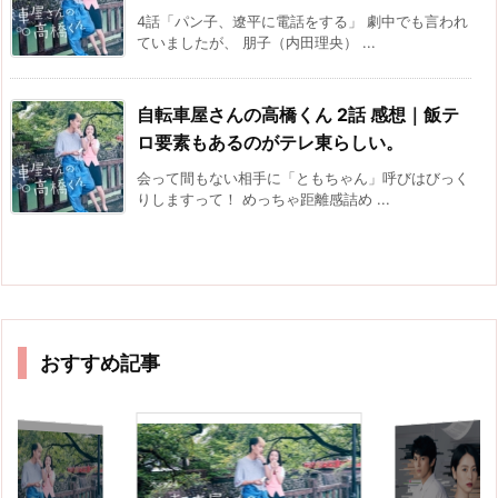
4話「パン子、遼平に電話をする」 劇中でも言われ
ていましたが、 朋子（内田理央） ...
自転車屋さんの高橋くん 2話 感想｜飯テ
ロ要素もあるのがテレ東らしい。
会って間もない相手に「ともちゃん」呼びはびっく
りしますって！ めっちゃ距離感詰め ...
おすすめ記事