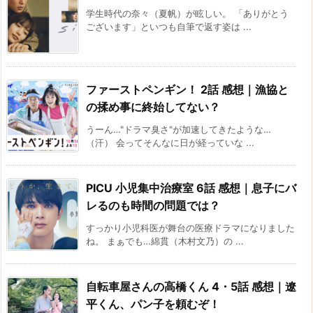
学生時代の奈々（夏帆）が眩しい。 「ありがとう
ございます」といつも自筆で返す姿は ...
ファーストペンギン！ 2話 感想｜漁協と
の揉め事に終始してない？
うーん…"ドラマ臭さ"が加速してきたような…
（汗） 会ってそんなに日が経っていな ...
PICU 小児集中治療室 6話 感想｜息子にバ
レるのも時間の問題では？
すっかり小児科医が舞台の医療ドラマになりました
ね。 まぁでも…綿貫（木村文乃）の ...
自転車屋さんの高橋くん 4・5話 感想｜遼
平くん、パン子を頼むぞ！