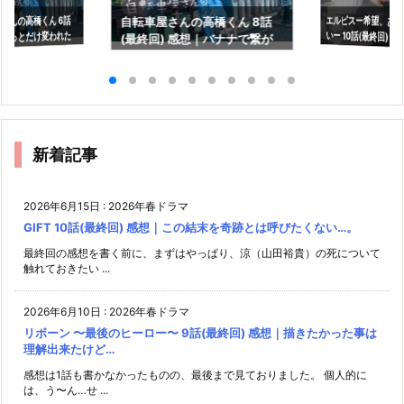
エルピスー希望、あ
いー 10話(最終回) 
さんの高橋くん 6話
自転車屋さんの高橋くん 8話
ょっとだけ変われた
(最終回) 感想｜バナナで繋が
の光を信じるという
救われる
っていた2人
新着記事
2026年6月15日
:
2026年春ドラマ
GIFT 10話(最終回) 感想｜この結末を奇跡とは呼びたくない…。
最終回の感想を書く前に、まずはやっぱり、涼（山田裕貴）の死について
触れておきたい ...
2026年6月10日
:
2026年春ドラマ
リボーン 〜最後のヒーロー〜 9話(最終回) 感想｜描きたかった事は
理解出来たけど…
感想は1話も書かなかったものの、最後まで見ておりました。 個人的に
は、う〜ん…せ ...