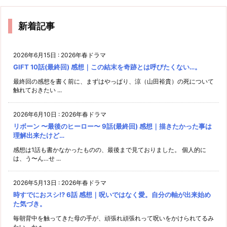
新着記事
2026年6月15日
:
2026年春ドラマ
GIFT 10話(最終回) 感想｜この結末を奇跡とは呼びたくない…。
最終回の感想を書く前に、まずはやっぱり、涼（山田裕貴）の死について
触れておきたい ...
2026年6月10日
:
2026年春ドラマ
リボーン 〜最後のヒーロー〜 9話(最終回) 感想｜描きたかった事は
理解出来たけど…
感想は1話も書かなかったものの、最後まで見ておりました。 個人的に
は、う〜ん…せ ...
2026年5月13日
:
2026年春ドラマ
時すでにおスシ!? 6話 感想｜呪いではなく愛。自分の軸が出来始め
た気づき。
毎朝背中を触ってきた母の手が、頑張れ頑張れって呪いをかけられてるみ
たい、かぁ…。 ...