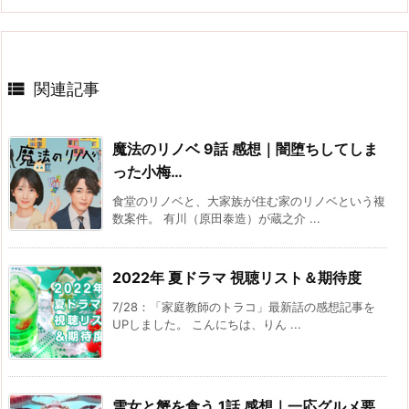

関連記事
魔法のリノベ 9話 感想｜闇堕ちしてしま
った小梅…
食堂のリノベと、大家族が住む家のリノベという複
数案件。 有川（原田泰造）が蔵之介 ...
2022年 夏ドラマ 視聴リスト＆期待度
7/28：「家庭教師のトラコ」最新話の感想記事を
UPしました。 こんにちは、りん ...
雪女と蟹を食う 1話 感想｜一応グルメ要