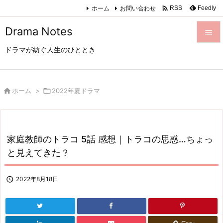

ホーム
お問い合わせ
Feedly
RSS
Drama Notes

ドラマが紡ぐ人生のひととき

メニュ

サイド

ホーム
>

2022年夏ドラマ

前へ

家庭教師のトラコ 5話 感想｜トラコの思惑…ちょっ
次へ
と見えてきた？

検索

2022年8月18日