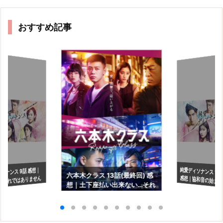
おすすめ記事
純愛ディソナンス 11
感想｜協和音の始ま
ソナンス 9話 感想｜
六本木クラス 13話(最終回) 感
お忘れではありません
想｜土下座払い出来ない…それ
ね。
漂うラスト
がリアル(泣)