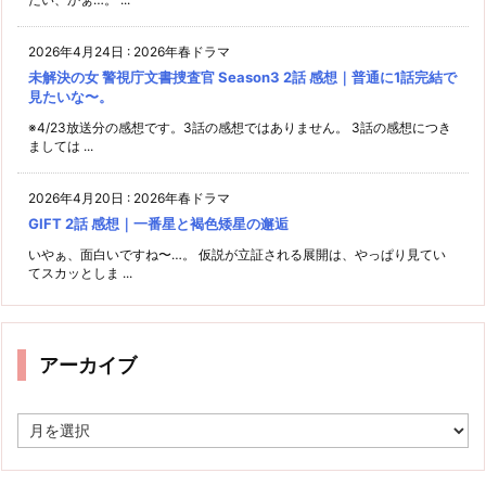
2026年4月24日
:
2026年春ドラマ
未解決の女 警視庁文書捜査官 Season3 2話 感想｜普通に1話完結で
見たいな〜。
※4/23放送分の感想です。3話の感想ではありません。 3話の感想につき
ましては ...
2026年4月20日
:
2026年春ドラマ
GIFT 2話 感想｜一番星と褐色矮星の邂逅
いやぁ、面白いですね〜…。 仮説が立証される展開は、やっぱり見てい
てスカッとしま ...
アーカイブ
ア
ー
カ
イ