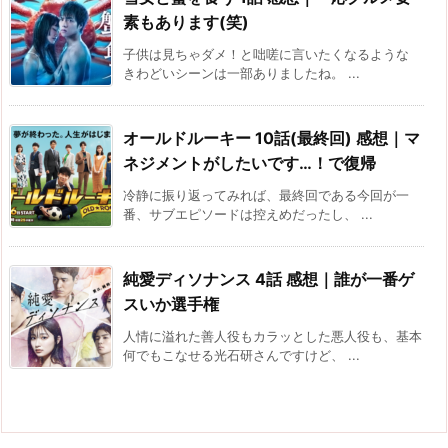
素もあります(笑)
子供は見ちゃダメ！と咄嗟に言いたくなるような
きわどいシーンは一部ありましたね。 ...
オールドルーキー 10話(最終回) 感想｜マ
ネジメントがしたいです…！で復帰
冷静に振り返ってみれば、最終回である今回が一
番、サブエピソードは控えめだったし、 ...
純愛ディソナンス 4話 感想｜誰が一番ゲ
スいか選手権
人情に溢れた善人役もカラッとした悪人役も、基本
何でもこなせる光石研さんですけど、 ...