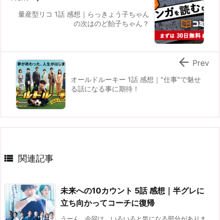
量産型リコ 1話 感想｜らっきょう子ちゃん
の次はのど飴子ちゃん？

Prev
オールドルーキー 1話 感想｜"仕事"で魅せ
る話になる事に期待！

関連記事
未来への10カウント 5話 感想｜半グレに
立ち向かってコーチに復帰
うーん…今回は、いろいろと気になる部分がありま