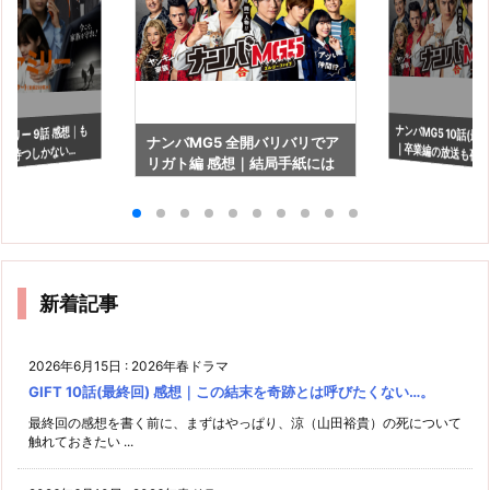
ナンバMG5 10話(最
｜卒業編の放送
ミリー 9話 感想｜も
ナンバMG5 全開バリバリでア
を待つしかない…
リガト編 感想｜結局手紙には
苦！！
何て書いてあったのか…(笑)
新着記事
2026年6月15日
:
2026年春ドラマ
GIFT 10話(最終回) 感想｜この結末を奇跡とは呼びたくない…。
最終回の感想を書く前に、まずはやっぱり、涼（山田裕貴）の死について
触れておきたい ...