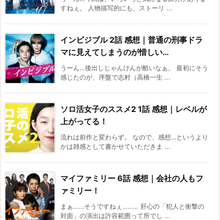
すねぇ。 人物描写的にも、ストーリ ...
インビジブル 2話 感想｜普通の刑事ドラ
マに見えてしまうのが惜しい…
うーん…後出しじゃんけんが酷いなぁ。 最初にそう
感じたのが、序盤で志村（高橋一生 ...
ソロ活女子のススメ2 1話 感想｜レベルが
上がってる！
流れは前作と変わらず。 なので、感想…というより
かは雑感として書かせていただきま ...
マイファミリー 6話 感想｜会社の人もフ
ァミリー！
まぁ……そうですねぇ……… 肝心の「犯人と衝撃の
対面」の演出は許容範囲って所でし ...