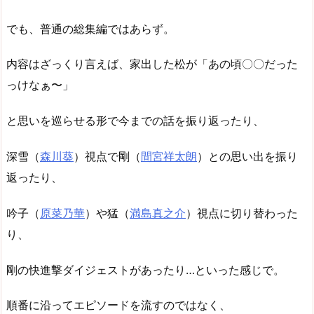
でも、普通の総集編ではあらず。
内容はざっくり言えば、家出した松が「あの頃〇〇だった
っけなぁ〜」
と思いを巡らせる形で今までの話を振り返ったり、
深雪（
森川葵
）視点で剛（
間宮祥太朗
）との思い出を振り
返ったり、
吟子（
原菜乃華
）や猛（
満島真之介
）視点に切り替わった
り、
剛の快進撃ダイジェストがあったり…といった感じで。
順番に沿ってエピソードを流すのではなく、