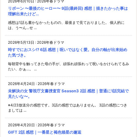
2026年6月10日
:
2026年春ドラマ
リボーン 〜最後のヒーロー〜 9話(最終回) 感想｜描きたかった事は
理解出来たけど…
感想は1話も書かなかったものの、最後まで見ておりました。 個人的に
は、う〜ん…せ ...
2026年5月13日
:
2026年春ドラマ
時すでにおスシ!? 6話 感想｜呪いではなく愛。自分の軸が出来始め
た気づき。
毎朝背中を触ってきた母の手が、頑張れ頑張れって呪いをかけられてるみ
たい、かぁ…。 ...
2026年4月24日
:
2026年春ドラマ
未解決の女 警視庁文書捜査官 Season3 2話 感想｜普通に1話完結で
見たいな〜。
※4/23放送分の感想です。3話の感想ではありません。 3話の感想につき
ましては ...
2026年4月20日
:
2026年春ドラマ
GIFT 2話 感想｜一番星と褐色矮星の邂逅