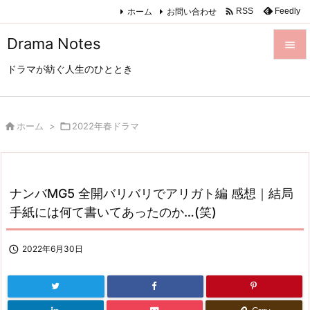

ホーム
お問い合わせ
Feedly
RSS
Drama Notes

ドラマが紡ぐ人生のひととき

メニュ

サイド

ホーム
>

2022年春ドラマ

前へ

ナンバMG5 全開バリバリでアリガト編 感想｜結局
次へ
手紙には何て書いてあったのか…(笑)

検索

2022年6月30日