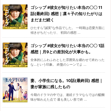
ゴシップ #彼女が知りたい本当の〇〇 11
話(最終回) 感想｜凛々子の知りたがりは
まだまだ続く
ひたすら"誠実"な作品でした。 一時期は恋愛方面に
傾きがちだったり、 初回の感想 ...
ゴシップ #彼女が知りたい本当の〇〇 1話
感想｜月9との差別化が大事かも。
全体的にふわふわとした雰囲気を纏わせて終わった
な…という印象。 終盤のシーンでよ ...
妻、小学生になる。10話(最終回) 感想｜
妻が家族に残したもの
今期のドラマの中では、連続ドラマならではの醍醐
味が味わえた点で 最も美しい形で終 ...