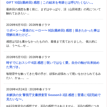
GIFT 10話(最終回) 感想｜この結末を奇跡とは呼びたくない…。
最終回の感想を書く前に、まずはやっぱり、涼（山田裕貴）の死について
触れておきたい ...
2026年6月10日
:
2026年春ドラマ
リボーン 〜最後のヒーロー〜 9話(最終回) 感想｜描きたかった事は
理解出来たけど…
感想は1話も書かなかったものの、最後まで見ておりました。 個人的に
は、う〜ん…せ ...
2026年5月13日
:
2026年春ドラマ
時すでにおスシ!? 6話 感想｜呪いではなく愛。自分の軸が出来始め
た気づき。
毎朝背中を触ってきた母の手が、頑張れ頑張れって呪いをかけられてるみ
たい、かぁ…。 ...
2026年4月24日
:
2026年春ドラマ
未解決の女 警視庁文書捜査官 Season3 2話 感想｜普通に1話完結で
見たいな〜。
※4/23放送分の感想です。3話の感想ではありません。 3話の感想につき