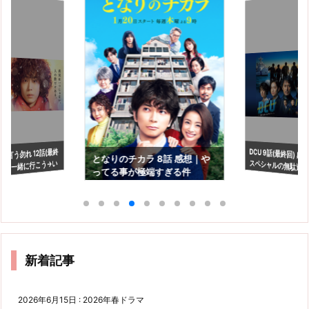
DCU 9話(最終回) 
と言う勿れ 12話(最終
となりのチカラ 8話 感想｜や
スペシャルの無駄遣い
感想｜一緒に行こう→い
ってる事が極端すぎる件
に？
新着記事
2026年6月15日
:
2026年春ドラマ