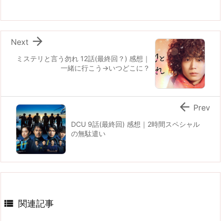

Next
ミステリと言う勿れ 12話(最終回？) 感想｜
一緒に行こう→いつどこに？

Prev
DCU 9話(最終回) 感想｜2時間スペシャル
の無駄遣い

関連記事