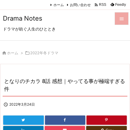

ホーム
お問い合わせ
Feedly
RSS
Drama Notes

ドラマが紡ぐ人生のひととき

メニュ

サイド

ホーム
>

2022年冬ドラマ

前へ

となりのチカラ 8話 感想｜やってる事が極端すぎる
次へ
件

検索

2022年3月24日