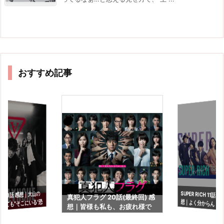
おすすめ記事
SUPER RICH 11話(
想｜よく分からんド
チ 9話 感想｜大山の
真犯人フラグ 20話(最終回) 感
くても"そこにいる"恐
想｜皆様も私も、お疲れ様で
た…で終わる残念感
した…。