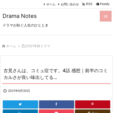

ホーム
お問い合わせ
Feedly
RSS
Drama Notes

ドラマが紡ぐ人生のひととき

メニュ

サイド

ホーム
>

2021年秋ドラマ

前へ

古見さんは、コミュ症です。4話 感想｜前半のコミ
次へ
カルさが良い味出してる…

検索

2021年9月30日