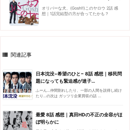
オリバーな犬、(Gosh!!)このヤロウ 2話 感
想｜1話完結型の方が合ってたかも？

関連記事
日本沈没−希望のひと− 8話 感想｜移民問
題になっても緊迫感が迷子…
ふーん…仲間割れしたり、一部の人間を説得し続け
たり…の次は ガッツリ企業買収の話 ...
最愛 8話 感想｜真田HDの不正の全容がほ
ぼ明らかに