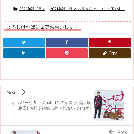

2021年秋ドラマ
,
2021年秋ドラマ-古見さんは、コミュ症です。
よろしければシェアお願いします
Copy

Next
オリバーな犬、(Gosh!!)このヤロウ 3話(最
終回) 感想｜続編は作る気ないよね(笑)

Prev