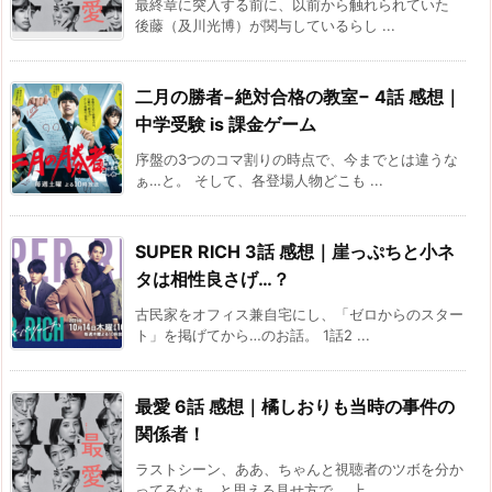
最終章に突入する前に、以前から触れられていた
後藤（及川光博）が関与しているらし ...
二月の勝者−絶対合格の教室− 4話 感想｜
中学受験 is 課金ゲーム
序盤の3つのコマ割りの時点で、今までとは違うな
ぁ…と。 そして、各登場人物どこも ...
SUPER RICH 3話 感想｜崖っぷちと小ネ
タは相性良さげ…？
古民家をオフィス兼自宅にし、「ゼロからのスター
ト」を掲げてから…のお話。 1話2 ...
最愛 6話 感想｜橘しおりも当時の事件の
関係者！
ラストシーン、ああ、ちゃんと視聴者のツボを分か
ってるなぁ…と思える見せ方で、 上 ...