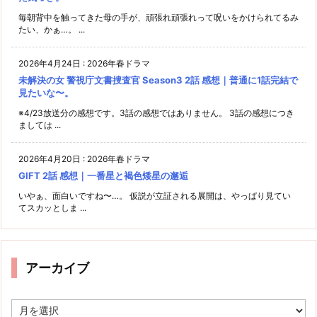
毎朝背中を触ってきた母の手が、頑張れ頑張れって呪いをかけられてるみ
たい、かぁ…。 ...
2026年4月24日
:
2026年春ドラマ
未解決の女 警視庁文書捜査官 Season3 2話 感想｜普通に1話完結で
見たいな〜。
※4/23放送分の感想です。3話の感想ではありません。 3話の感想につき
ましては ...
2026年4月20日
:
2026年春ドラマ
GIFT 2話 感想｜一番星と褐色矮星の邂逅
いやぁ、面白いですね〜…。 仮説が立証される展開は、やっぱり見てい
てスカッとしま ...
アーカイブ
ア