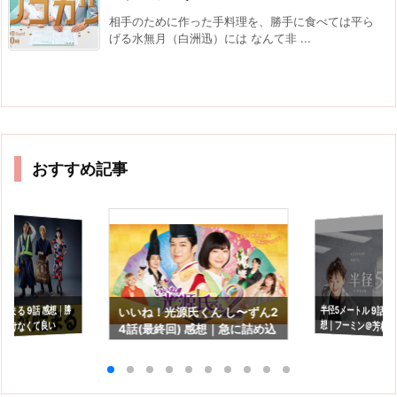
相手のために作った手料理を、勝手に食べては平ら
げる水無月（白洲迅）には なんて非 ...
おすすめ記事
半径5メートル 9話(最
想｜フーミン＠芳根
始まる 9話 感想｜勝
いいね！光源氏くん し〜ずん2
つけなくて良い
4話(最終回) 感想｜急に詰め込
長を見守るドラマで
んだ感満載の最終回…