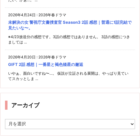
2026年4月24日
:
2026年春ドラマ
未解決の女 警視庁文書捜査官 Season3 2話 感想｜普通に1話完結で
見たいな〜。
※4/23放送分の感想です。3話の感想ではありません。 3話の感想につき
ましては ...
2026年4月20日
:
2026年春ドラマ
GIFT 2話 感想｜一番星と褐色矮星の邂逅
いやぁ、面白いですね〜…。 仮説が立証される展開は、やっぱり見てい
てスカッとしま ...
アーカイブ
ア
ー
カ
イ