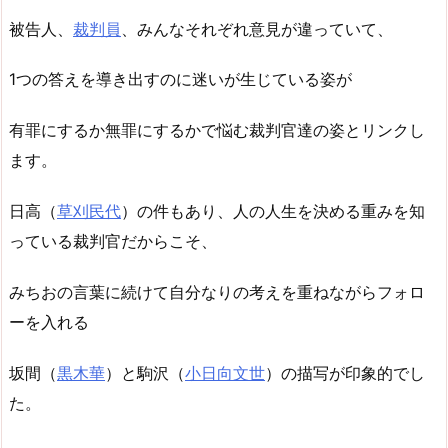
被告人、
裁判員
、みんなそれぞれ意見が違っていて、
1つの答えを導き出すのに迷いが生じている姿が
有罪にするか無罪にするかで悩む裁判官達の姿とリンクし
ます。
日高（
草刈民代
）の件もあり、人の人生を決める重みを知
っている裁判官だからこそ、
みちおの言葉に続けて自分なりの考えを重ねながらフォロ
ーを入れる
坂間（
黒木華
）と駒沢（
小日向文世
）の描写が印象的でし
た。