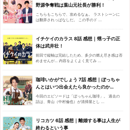
野源争奪戦は葉山元社長が勝利！
こちらもこちらで、攻めるなぁ。 ラストシーンに
は翻弄されっぱなしだ。 この手のド ...
イチケイのカラス 8話 感想｜甥っ子の正
体は武井壮！
前回で縦軸は完結したため、多少の燃え尽き感は否
めませんが… 内容をよくよく見てみ ...
珈琲いかがでしょう 7話 感想｜ぼっちゃ
んとはいつ出会えたら良かったのか…
今回のエピソードは「ぼっちゃん珈琲」。 過去の
話は、青山（中村倫也）が清掃屋とし ...
リコカツ 6話 感想｜離婚する事は人生が
終わるという事