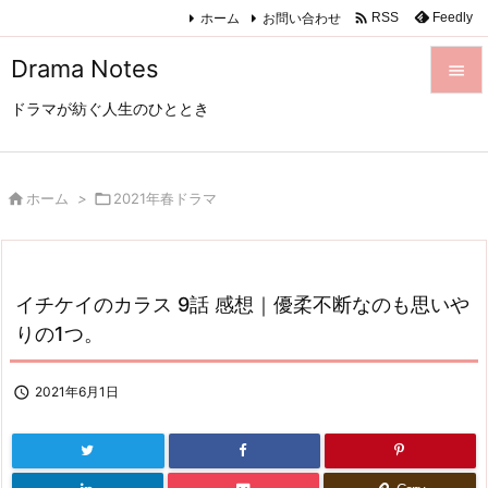

ホーム
お問い合わせ
Feedly
RSS
Drama Notes

ドラマが紡ぐ人生のひととき

メニュ

サイド

ホーム
>

2021年春ドラマ

前へ

イチケイのカラス 9話 感想｜優柔不断なのも思いや
次へ
りの1つ。

検索

2021年6月1日