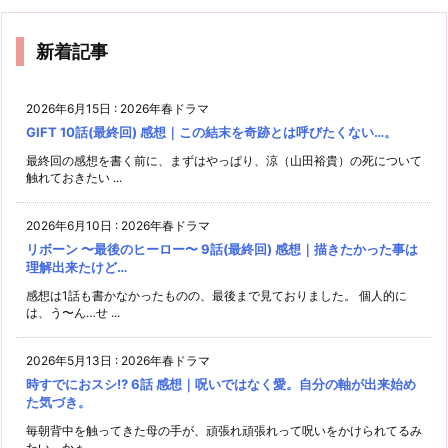
新着記事
2026年6月15日
:
2026年春ドラマ
GIFT 10話(最終回) 感想｜この結末を奇跡とは呼びたくない…。
最終回の感想を書く前に、まずはやっぱり、涼（山田裕貴）の死について
触れておきたい ...
2026年6月10日
:
2026年春ドラマ
リボーン 〜最後のヒーロー〜 9話(最終回) 感想｜描きたかった事は
理解出来たけど…
感想は1話も書かなかったものの、最後まで見ておりました。 個人的に
は、う〜ん…せ ...
2026年5月13日
:
2026年春ドラマ
時すでにおスシ!? 6話 感想｜呪いではなく愛。自分の軸が出来始め
た気づき。
毎朝背中を触ってきた母の手が、頑張れ頑張れって呪いをかけられてるみ
たい、かぁ…。 ...