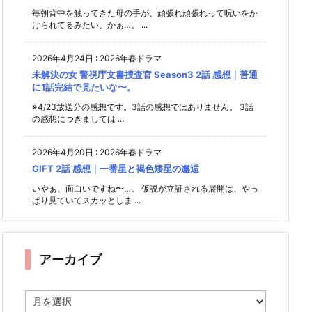
毎朝背中を触ってきた母の手が、頑張れ頑張れって呪いをか
けられてるみたい、かぁ…。 ...
2026年4月24日
:
2026年春ドラマ
未解決の女 警視庁文書捜査官 Season3 2話 感想｜普通
に1話完結で見たいな〜。
※4/23放送分の感想です。3話の感想ではありません。 3話
の感想につきましては ...
2026年4月20日
:
2026年春ドラマ
GIFT 2話 感想｜一番星と褐色矮星の邂逅
いやぁ、面白いですね〜…。 仮説が立証される展開は、やっ
ぱり見ていてスカッとしま ...
アーカイブ
ア
ー