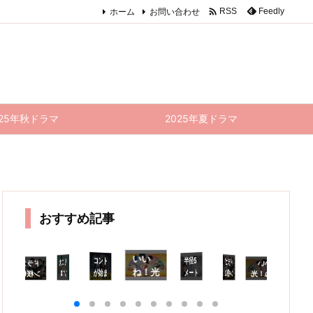

ホーム
お問い合わせ
Feedly
RSS
025年秋ドラマ
2025年夏ドラマ
おすすめ記事
いい
コント
半径5
成長を
見守る
ドラマ
リコカ
ドラゴ
品でや
ってお
くんな
いい
ドラゴ
半径5
着飾る
コ
ね！光
が始ま
メート
ツ 10
ン桜(2
ね！光
ン桜(2
メート
恋には
が
る
理由が
ル 8話
021)
源氏く
021) 1
話(最
ル 9話
る 9話
源氏く
話
あって
感想｜
9話 感
ん
0話
終回)
(最終
感想｜
ん
終
10話
安易に
想｜売
し〜ず
(最終
感想｜
回) 感
勝敗な
感
し〜ず
(最終
踏み入