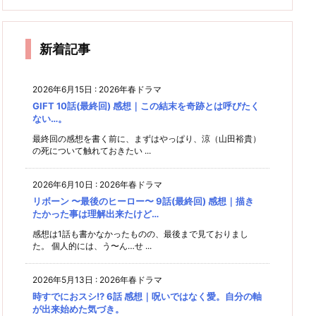
却賛成
ん2 3
回) 感
結婚後
コ
想｜フ
んてつ
回) 感
れては
ん2 4
派の教
話 感
想｜池
の2人
は
想｜誰
いけな
ーミン
けなく
師の気
想｜紫
ま
話(最
井戸演
の様子
かのた
い世界
＠芳根
て良い
持ちが
の上で
ま
出は池
もぜひ
めに着
終回)
だね
ば
さんの
よう分
はなく
新着記事
飾る人
ぇ…
井戸作
SP
感想｜
から
紫さん
生
で！
ん。
と再会
急に詰
め込ん
2026年6月15日
:
2026年春ドラマ
だ感満
でし
まし。
た。
GIFT 10話(最終回) 感想｜この結末を奇跡とは呼びたく
載の最
ない…。
終回…
最終回の感想を書く前に、まずはやっぱり、涼（山田裕貴）
の死について触れておきたい ...
2026年6月10日
:
2026年春ドラマ
リボーン 〜最後のヒーロー〜 9話(最終回) 感想｜描き
たかった事は理解出来たけど…
感想は1話も書かなかったものの、最後まで見ておりまし
た。 個人的には、う〜ん…せ ...
2026年5月13日
:
2026年春ドラマ
時すでにおスシ!? 6話 感想｜呪いではなく愛。自分の軸
が出来始めた気づき。