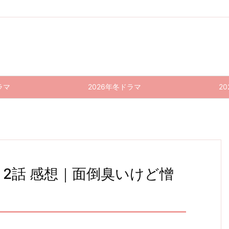
ラマ
2026年冬ドラマ
2
2話 感想｜面倒臭いけど憎
コント
半径5
いい
ドラゴ
半径5
いい
が始ま
メート
ね！光
ン桜(2
メート
ね！光
源氏く
ル 9話
021) 1
源氏く
ル 8話
る 10
ん
(最終
0話
ん
感想｜
話(最
し〜ず
回) 感
(最終
し〜ず
安易に
終回)
ん2 4
想｜フ
回) 感
ん2 3
踏み入
感想｜
話(最
ーミン
想｜池