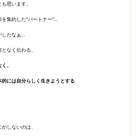
とも思います。
を集約した"パートナー"…
がしたなぁ…
何となく伝わる。
なく、
本的には自分らしく生きようとする
じがしないのは、