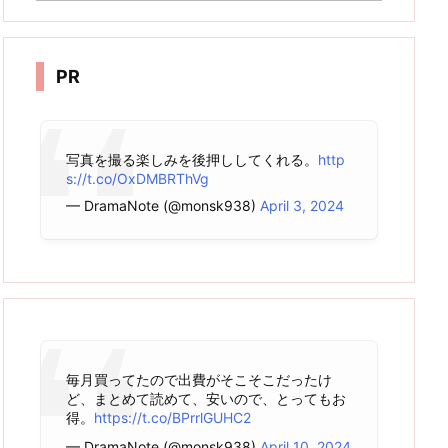
カ
イ
ブ
PR
写真を撮る楽しみを後押ししてくれる。
http
s://t.co/OxDMBRThVg
— DramaNote (@monsk938)
April 3, 2024
毎月買ってたので出費がそこそこだったけ
ど、まとめて読めて、安いので、とってもお
得。
https://t.co/BPrrlGUHC2
— DramaNote (@monsk938)
April 10, 2024