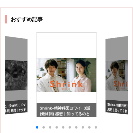
おすすめ記事
犬、(Gosh!!)このヤ
Shrink-精神科医ヨワ
感想｜想ってくれる
Shrink-精神科医ヨワイ- 3話
(最終回) 感想｜オダギ
(最終回) 感想｜知ってるのと
にいるという幸せ
に驚くオダギリジョ
知らないのでは見え方が違う