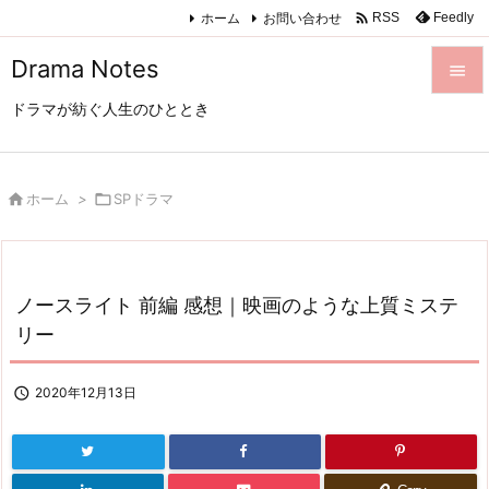

ホーム
お問い合わせ
Feedly
RSS
Drama Notes

ドラマが紡ぐ人生のひととき

メニュ

サイド

ホーム
>

SPドラマ

前へ

ノースライト 前編 感想｜映画のような上質ミステ
次へ
リー

検索

2020年12月13日