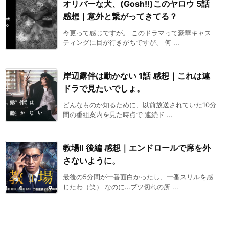
オリバーな犬、(Gosh!!)このヤロウ 5話
感想｜意外と繋がってきてる？
今更って感じですが。 このドラマって豪華キャス
ティングに目が行きがちですが、 何 ...
岸辺露伴は動かない 1話 感想｜これは連
ドラで見たいでしょ。
どんなものか知るために、以前放送されていた10分
間の番組案内を見た時点で 連続ド ...
教場Ⅱ 後編 感想｜エンドロールで席を外
さないように。
最後の5分間が一番面白かったし、一番スリルを感
じたわ（笑） なのに…ブツ切れの所 ...