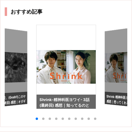
おすすめ記事
犬、(Gosh!!)このヤ
Shrink-精神科医ヨワ
感想｜想ってくれる
Shrink-精神科医ヨワイ- 3話
(最終回) 感想｜オダギ
(最終回) 感想｜知ってるのと
にいるという幸せ
に驚くオダギリジョ
知らないのでは見え方が違う