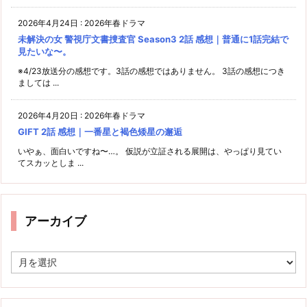
2026年4月24日
:
2026年春ドラマ
未解決の女 警視庁文書捜査官 Season3 2話 感想｜普通に1話完結で
見たいな〜。
※4/23放送分の感想です。3話の感想ではありません。 3話の感想につき
ましては ...
2026年4月20日
:
2026年春ドラマ
GIFT 2話 感想｜一番星と褐色矮星の邂逅
いやぁ、面白いですね〜…。 仮説が立証される展開は、やっぱり見てい
てスカッとしま ...
アーカイブ
ア
ー
カ
イ