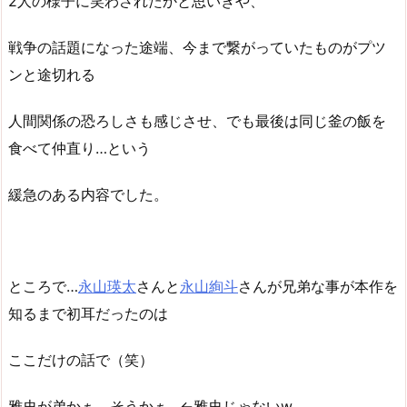
2人の様子に笑わされたかと思いきや、
戦争の話題になった途端、今まで繋がっていたものがプツ
ンと途切れる
人間関係の恐ろしさも感じさせ、でも最後は同じ釜の飯を
食べて仲直り…という
緩急のある内容でした。
ところで…
永山瑛太
さんと
永山絢斗
さんが兄弟な事が本作を
知るまで初耳だったのは
ここだけの話で（笑）
雅史が弟かぁ。そうかぁ…←雅史じゃないw