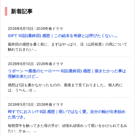
新着記事
2026年6月15日
:
2026年春ドラマ
GIFT 10話(最終回) 感想｜この結末を奇跡とは呼びたくない…。
最終回の感想を書く前に、まずはやっぱり、涼（山田裕貴）の死について
触れておきたい ...
2026年6月10日
:
2026年春ドラマ
リボーン 〜最後のヒーロー〜 9話(最終回) 感想｜描きたかった事は
理解出来たけど…
感想は1話も書かなかったものの、最後まで見ておりました。 個人的に
は、う〜ん…せ ...
2026年5月13日
:
2026年春ドラマ
時すでにおスシ!? 6話 感想｜呪いではなく愛。自分の軸が出来始め
た気づき。
毎朝背中を触ってきた母の手が、頑張れ頑張れって呪いをかけられてるみ
たい、かぁ…。 ...