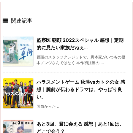

関連記事
監察医 朝顔 2022スペシャル 感想｜定期
的に見たい家族だねぇ…
冒頭のスタッフクレジットで、脚本家がいつもの根
本ノンジさんではなく 本作初担当の ...
ハラスメントゲーム 秋津vsカトクの女 感
想｜腕前が伝わるドラマは、やっぱり良
い。
面白かった ...
あと3回、君に会える 感想｜あと1回は、
どこで会う？