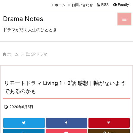

ホーム
お問い合わせ
Feedly
RSS
Drama Notes

ドラマが紡ぐ人生のひととき

メニュ

サイド

ホーム
>

SPドラマ

前へ

リモートドラマ Living 1・2話 感想｜軸がないよう
次へ
であるのかも

検索

2020年6月5日