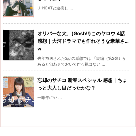
U-NEXTと連携し ...
オリバーな犬、(Gosh!!)このヤロウ 4話
感想｜大河ドラマでも作れそうな豪華さ…
w
去年放送された3話の感想では 「続編（第2弾）が
あると匂わせておいて作る気はない ...
忘却のサチコ 新春スペシャル 感想｜ちょ
っと大人し目だったかな？
一昨年にや ...