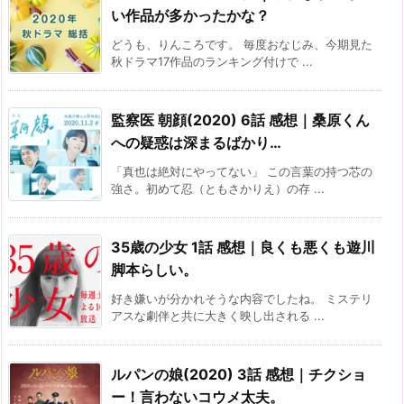
い作品が多かったかな？
どうも、りんころです。 毎度おなじみ、今期見た
秋ドラマ17作品のランキング付けで ...
監察医 朝顔(2020) 6話 感想｜桑原くん
への疑惑は深まるばかり…
「真也は絶対にやってない」 この言葉の持つ芯の
強さ。初めて忍（ともさかりえ）の存 ...
35歳の少女 1話 感想｜良くも悪くも遊川
脚本らしい。
好き嫌いが分かれそうな内容でしたね。 ミステリ
アスな劇伴と共に大きく映し出される ...
ルパンの娘(2020) 3話 感想｜チクショ
ー！言わないコウメ太夫。