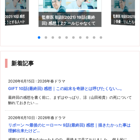
監察医 朝顔(2021) 1
｜俳優・りんたろー
(2021) 10話 感想
監察医 朝顔(2021) 19話(最終
めようとする人々か
回) 感想｜2クールじゃなくて
も。
綻び
も良かったなぁ。
新着記事
2026年6月15日
:
2026年春ドラマ
GIFT 10話(最終回) 感想｜この結末を奇跡とは呼びたくない…。
最終回の感想を書く前に、まずはやっぱり、涼（山田裕貴）の死について
触れておきたい ...
2026年6月10日
:
2026年春ドラマ
リボーン 〜最後のヒーロー〜 9話(最終回) 感想｜描きたかった事は
理解出来たけど…
感想は1話も書かなかったものの、最後まで見ておりました。 個人的に