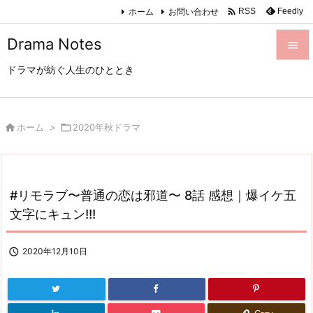

ホーム
お問い合わせ
Feedly
RSS
Drama Notes

ドラマが紡ぐ人生のひととき

メニュ

サイド

ホーム
>

2020年秋ドラマ

前へ

#リモラブ〜普通の恋は邪道〜 8話 感想｜爆イケ五
次へ
文字にキュン!!!

検索

2020年12月10日