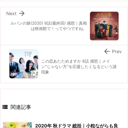

Next
ルパンの娘(2020) 9話(最終回) 感想｜真相
は映画館で！ってやつですね。

Prev
この恋あたためますか 8話 感想｜メイ
ン"じゃない方"を応援したくなるという謎
現象

関連記事
2020年 秋ドラマ 総括｜小粒ながらも良