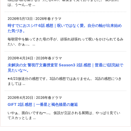
は、う〜ん…せ ...
2026年5月13日
:
2026年春ドラマ
時すでにおスシ!? 6話 感想｜呪いではなく愛。自分の軸が出来始め
た気づき。
毎朝背中を触ってきた母の手が、頑張れ頑張れって呪いをかけられてるみ
たい、かぁ…。 ...
2026年4月24日
:
2026年春ドラマ
未解決の女 警視庁文書捜査官 Season3 2話 感想｜普通に1話完結で
見たいな〜。
※4/23放送分の感想です。3話の感想ではありません。 3話の感想につき
ましては ...
2026年4月20日
:
2026年春ドラマ
GIFT 2話 感想｜一番星と褐色矮星の邂逅
いやぁ、面白いですね〜…。 仮説が立証される展開は、やっぱり見てい
てスカッとしま ...