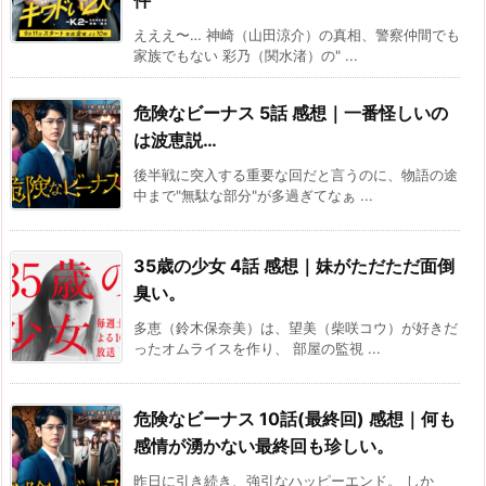
件
えええ〜… 神崎（山田涼介）の真相、警察仲間でも
家族でもない 彩乃（関水渚）の" ...
危険なビーナス 5話 感想｜一番怪しいの
は波恵説…
後半戦に突入する重要な回だと言うのに、物語の途
中まで"無駄な部分"が多過ぎてなぁ ...
35歳の少女 4話 感想｜妹がただただ面倒
臭い。
多恵（鈴木保奈美）は、望美（柴咲コウ）が好きだ
ったオムライスを作り、 部屋の監視 ...
危険なビーナス 10話(最終回) 感想｜何も
感情が湧かない最終回も珍しい。
昨日に引き続き、強引なハッピーエンド。 しか