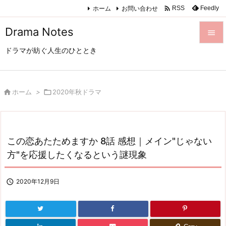

ホーム
お問い合わせ
Feedly
RSS
Drama Notes

ドラマが紡ぐ人生のひととき

メニュ

サイド

ホーム
>

2020年秋ドラマ

前へ

この恋あたためますか 8話 感想｜メイン"じゃない
次へ
方"を応援したくなるという謎現象

検索

2020年12月9日