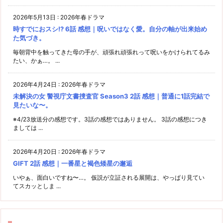
2026年5月13日
:
2026年春ドラマ
時すでにおスシ!? 6話 感想｜呪いではなく愛。自分の軸が出来始め
た気づき。
毎朝背中を触ってきた母の手が、頑張れ頑張れって呪いをかけられてるみ
たい、かぁ…。 ...
2026年4月24日
:
2026年春ドラマ
未解決の女 警視庁文書捜査官 Season3 2話 感想｜普通に1話完結で
見たいな〜。
※4/23放送分の感想です。3話の感想ではありません。 3話の感想につき
ましては ...
2026年4月20日
:
2026年春ドラマ
GIFT 2話 感想｜一番星と褐色矮星の邂逅
いやぁ、面白いですね〜…。 仮説が立証される展開は、やっぱり見てい
てスカッとしま ...