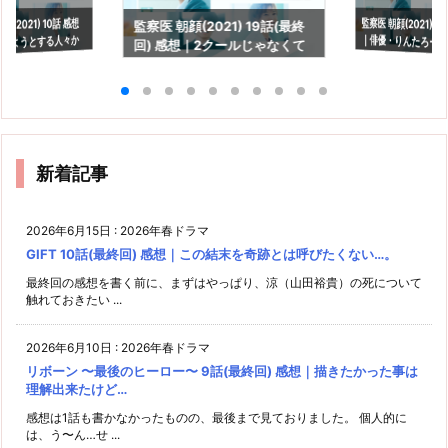
監察医 朝顔(2021) 1
｜俳優・りんたろー
(2021) 10話 感想
監察医 朝顔(2021) 19話(最終
めようとする人々か
回) 感想｜2クールじゃなくて
も。
綻び
も良かったなぁ。
新着記事
2026年6月15日
:
2026年春ドラマ
GIFT 10話(最終回) 感想｜この結末を奇跡とは呼びたくない…。
最終回の感想を書く前に、まずはやっぱり、涼（山田裕貴）の死について
触れておきたい ...
2026年6月10日
:
2026年春ドラマ
リボーン 〜最後のヒーロー〜 9話(最終回) 感想｜描きたかった事は
理解出来たけど…
感想は1話も書かなかったものの、最後まで見ておりました。 個人的に
は、う〜ん…せ ...