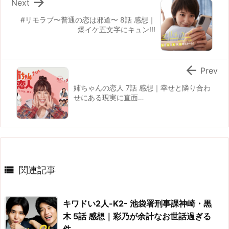

Next
#リモラブ〜普通の恋は邪道〜 8話 感想｜
爆イケ五文字にキュン!!!

Prev
姉ちゃんの恋人 7話 感想｜幸せと隣り合わ
せにある現実に直面…

関連記事
キワドい2人-K2- 池袋署刑事課神崎・黒
木 5話 感想｜彩乃が余計なお世話過ぎる