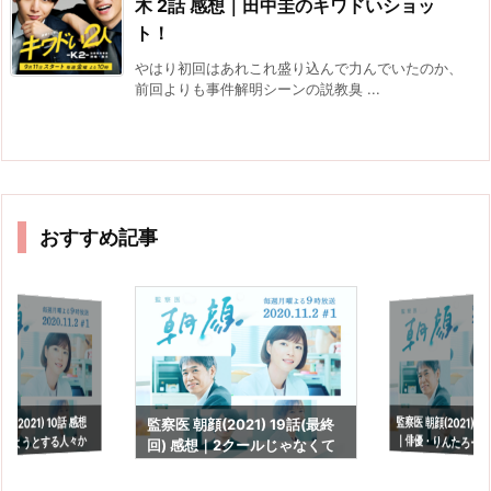
木 2話 感想｜田中圭のキワドいショッ
ト！
やはり初回はあれこれ盛り込んで力んでいたのか、
前回よりも事件解明シーンの説教臭 ...
おすすめ記事
監察医 朝顔(2021) 1
｜俳優・りんたろー
(2021) 10話 感想
監察医 朝顔(2021) 19話(最終
めようとする人々か
回) 感想｜2クールじゃなくて
も。
綻び
も良かったなぁ。