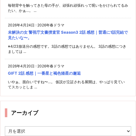
毎朝背中を触ってきた母の手が、頑張れ頑張れって呪いをかけられてるみ
たい、かぁ…。 ...
2026年4月24日
:
2026年春ドラマ
未解決の女 警視庁文書捜査官 Season3 2話 感想｜普通に1話完結で
見たいな〜。
※4/23放送分の感想です。3話の感想ではありません。 3話の感想につき
ましては ...
2026年4月20日
:
2026年春ドラマ
GIFT 2話 感想｜一番星と褐色矮星の邂逅
いやぁ、面白いですね〜…。 仮説が立証される展開は、やっぱり見てい
てスカッとしま ...
アーカイブ
ア
ー