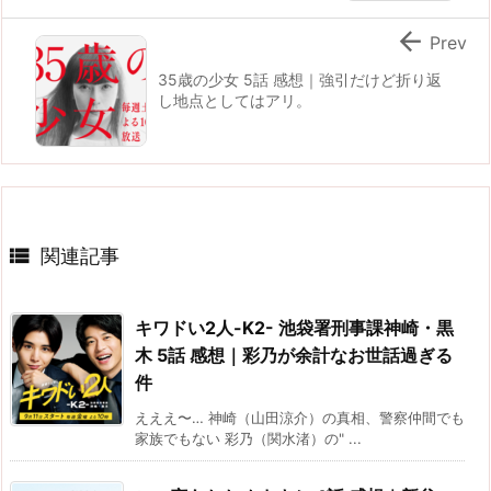

Prev
35歳の少女 5話 感想｜強引だけど折り返
し地点としてはアリ。

関連記事
キワドい2人-K2- 池袋署刑事課神崎・黒
木 5話 感想｜彩乃が余計なお世話過ぎる
件
えええ〜… 神崎（山田涼介）の真相、警察仲間でも
家族でもない 彩乃（関水渚）の" ...