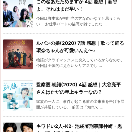
この恋あたためますか 4話 感想｜新谷
よ、それはまだ早い！
今回は脚本家が初担当の方なのかな？と思うくら
い、 お仕事パートの描写が雑でしたな ...
ルパンの娘(2020) 7話 感想｜歌って踊る
環奈ちゃんが可愛いんえ〜♪
物語がクライマックスに突入しているからなのか、
今回は全体的にえらいシリアスでし ...
監察医 朝顔(2020) 4話 感想｜大谷亮平
さんはただの年上キラーなの？
家族の一人に、事件が起こる前の出来事を告げる展
開が共通している。 前回は「知れて ...
キワドい2人-K2- 池袋署刑事課神崎・黒