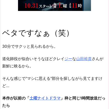
ベタですなぁ（笑）
30分でサクッと見られるから。
道化師役が似合いそうなほどクレイ
ジー
な
山田裕貴
さんが
新鮮に映るから。
そんな感じで"マシに思える"部分を探しながら見てますけ
ど…
本作が以前の「
土曜ナイトドラマ
」枠と同じ1時間放送だっ
たら