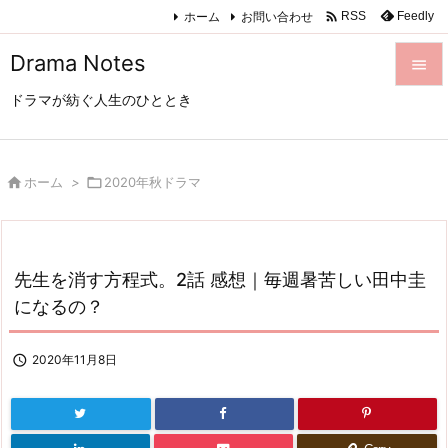

ホーム
お問い合わせ
Feedly
RSS
Drama Notes

ドラマが紡ぐ人生のひととき

メニュ

サイド

ホーム
>

2020年秋ドラマ

前へ

先生を消す方程式。2話 感想｜毎週暑苦しい田中圭
次へ
になるの？

検索

2020年11月8日