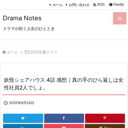

ホーム
お問い合わせ
Feedly
RSS
Drama Notes

ドラマが紡ぐ人生のひととき

メニュ

サイド

ホーム
>

2020年夏ドラマ

前へ

妖怪シェアハウス 4話 感想｜真の手のひら返しは女
次へ
性社員2人でしょ。

検索

2020年8月24日