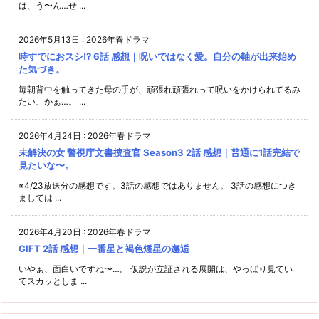
は、う〜ん…せ ...
2026年5月13日
:
2026年春ドラマ
時すでにおスシ!? 6話 感想｜呪いではなく愛。自分の軸が出来始め
た気づき。
毎朝背中を触ってきた母の手が、頑張れ頑張れって呪いをかけられてるみ
たい、かぁ…。 ...
2026年4月24日
:
2026年春ドラマ
未解決の女 警視庁文書捜査官 Season3 2話 感想｜普通に1話完結で
見たいな〜。
※4/23放送分の感想です。3話の感想ではありません。 3話の感想につき
ましては ...
2026年4月20日
:
2026年春ドラマ
GIFT 2話 感想｜一番星と褐色矮星の邂逅
いやぁ、面白いですね〜…。 仮説が立証される展開は、やっぱり見てい
てスカッとしま ...