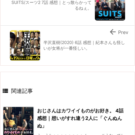
SUITS/スーツ2 7話 感想｜とっ散らかって
るねぇ。

Prev
半沢直樹(2020) 6話 感想｜紀本さんも怪し
いが女将が一番怪しい。

関連記事
おじさんはカワイイものがお好き。 4話
感想｜想いがすれ違う2人に「ぐんぬん
ぬ」