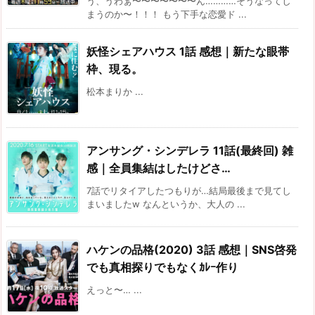
う、うわぁ〜〜〜〜〜〜〜ん…………そうなってし
まうのか〜！！！ もう下手な恋愛ド ...
妖怪シェアハウス 1話 感想｜新たな眼帯
枠、現る。
松本まりか ...
アンサング・シンデレラ 11話(最終回) 雑
感｜全員集結はしたけどさ…
7話でリタイアしたつもりが…結局最後まで見てし
まいましたw なんというか、大人の ...
ハケンの品格(2020) 3話 感想｜SNS啓発
でも真相探りでもなくｶﾚｰ作り
えっと〜… ...