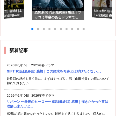
おカネの切れ目が恋
り 4話(最終回) 感想
2020) 9話 感想｜土
恐怖新聞 7話(最終回) 感想｜ツ
う名の組体操www
ッコミ甲斐のあるドラマでし
へのファンレター…だ
た（笑）
新着記事
2026年6月15日
:
2026年春ドラマ
GIFT 10話(最終回) 感想｜この結末を奇跡とは呼びたくない…。
最終回の感想を書く前に、まずはやっぱり、涼（山田裕貴）の死について
触れておきたい ...
2026年6月10日
:
2026年春ドラマ
リボーン 〜最後のヒーロー〜 9話(最終回) 感想｜描きたかった事は
理解出来たけど…
感想は1話も書かなかったものの、最後まで見ておりました。 個人的に