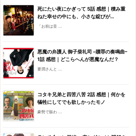
死にたい夜にかぎって 5話 感想｜積み重
ねた幸せの中にも、小さな綻びが…
「お前は音 ...
悪魔の弁護人 御子柴礼司 –贖罪の奏鳴曲–
1話 感想｜どこらへんが悪魔なんだ？
要潤さんと ...
コタキ兄弟と四苦八苦 2話 感想｜何かを
犠牲にしてでも欲しかったモノ
豪勢で賑わ ...