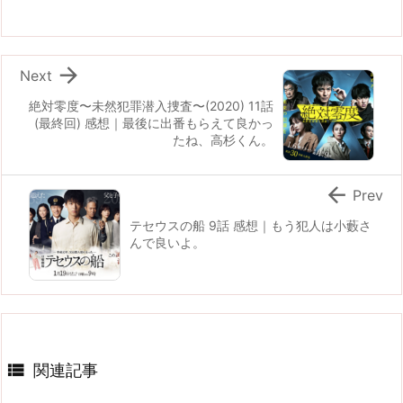

Next
絶対零度〜未然犯罪潜入捜査〜(2020) 11話
(最終回) 感想｜最後に出番もらえて良かっ
たね、高杉くん。

Prev
テセウスの船 9話 感想｜もう犯人は小藪さ
んで良いよ。

関連記事