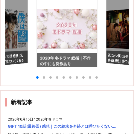
死にたい夜にかぎって 
終回) 感想｜夢でまた
から 10話 感想｜私
2020年 冬ドラマ 総括｜不作
して見ていてくれる
の中にも良作あり
ら
新着記事
2026年6月15日
:
2026年春ドラマ
GIFT 10話(最終回) 感想｜この結末を奇跡とは呼びたくない…。