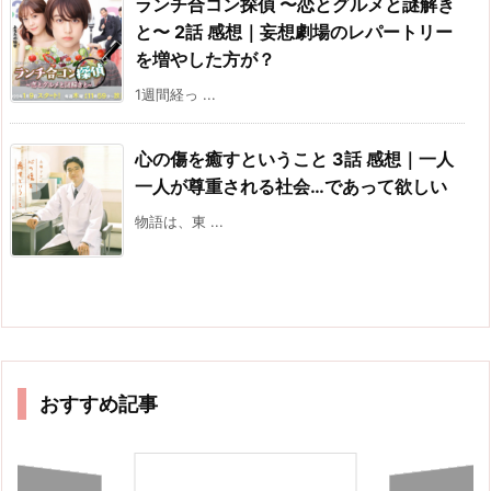
ランチ合コン探偵 〜恋とグルメと謎解き
と〜 2話 感想｜妄想劇場のレパートリー
を増やした方が？
1週間経っ ...
心の傷を癒すということ 3話 感想｜一人
一人が尊重される社会…であって欲しい
物語は、東 ...
おすすめ記事