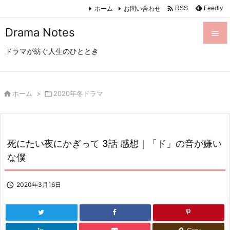

ホーム
お問い合わせ
Feedly
RSS
Drama Notes

ドラマが紡ぐ人生のひととき

メニュ

サイド

ホーム
>

2020年冬ドラマ

前へ

死にたい夜にかぎって 3話 感想｜「ド」の音が嫌い
次へ
な僕

検索

2020年3月16日