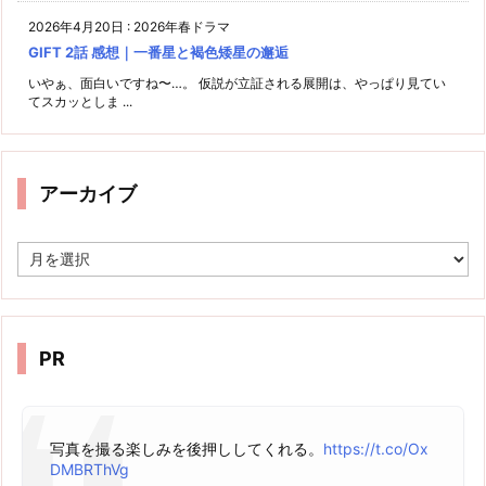
2026年4月20日
:
2026年春ドラマ
GIFT 2話 感想｜一番星と褐色矮星の邂逅
いやぁ、面白いですね〜…。 仮説が立証される展開は、やっぱり見てい
てスカッとしま ...
アーカイブ
ア
ー
カ
イ
ブ
PR
写真を撮る楽しみを後押ししてくれる。
https://t.co/Ox
DMBRThVg