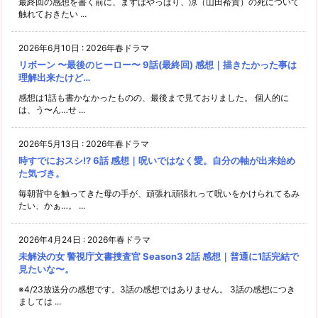
最終回の感想を書く前に、まずはやっぱり、涼（山田裕貴）の死について
触れておきたい ...
2026年6月10日
:
2026年春ドラマ
リボーン 〜最後のヒーロー〜 9話(最終回) 感想｜描きたかった事は
理解出来たけど…
感想は1話も書かなかったものの、最後まで見ておりました。 個人的に
は、う〜ん…せ ...
2026年5月13日
:
2026年春ドラマ
時すでにおスシ!? 6話 感想｜呪いではなく愛。自分の軸が出来始め
た気づき。
毎朝背中を触ってきた母の手が、頑張れ頑張れって呪いをかけられてるみ
たい、かぁ…。 ...
2026年4月24日
:
2026年春ドラマ
未解決の女 警視庁文書捜査官 Season3 2話 感想｜普通に1話完結で
見たいな〜。
※4/23放送分の感想です。3話の感想ではありません。 3話の感想につき
ましては ...