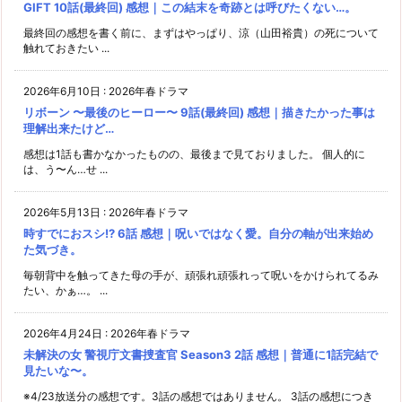
GIFT 10話(最終回) 感想｜この結末を奇跡とは呼びたくない…。
最終回の感想を書く前に、まずはやっぱり、涼（山田裕貴）の死について
触れておきたい ...
2026年6月10日
:
2026年春ドラマ
リボーン 〜最後のヒーロー〜 9話(最終回) 感想｜描きたかった事は
理解出来たけど…
感想は1話も書かなかったものの、最後まで見ておりました。 個人的に
は、う〜ん…せ ...
2026年5月13日
:
2026年春ドラマ
時すでにおスシ!? 6話 感想｜呪いではなく愛。自分の軸が出来始め
た気づき。
毎朝背中を触ってきた母の手が、頑張れ頑張れって呪いをかけられてるみ
たい、かぁ…。 ...
2026年4月24日
:
2026年春ドラマ
未解決の女 警視庁文書捜査官 Season3 2話 感想｜普通に1話完結で
見たいな〜。
※4/23放送分の感想です。3話の感想ではありません。 3話の感想につき