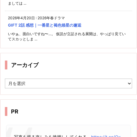
ましては ...
2026年4月20日
:
2026年春ドラマ
GIFT 2話 感想｜一番星と褐色矮星の邂逅
いやぁ、面白いですね〜…。 仮説が立証される展開は、やっぱり見てい
てスカッとしま ...
アーカイブ
ア
ー
カ
イ
ブ
PR
写真を撮る楽しみを後押ししてくれる。
https://t.co/Ox