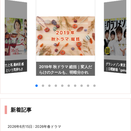
グランメゾン東京 最
｜日曜劇場「gaku
あなたと私 最終回 感
2019年 秋ドラマ 総括｜変人だ
き」という気持ちさ
らけのクールも、明暗分かれ
い！
、前に進める。
る結果に
新着記事
2026年6月15日
:
2026年春ドラマ