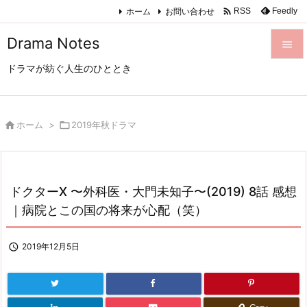

ホーム
お問い合わせ
Feedly
RSS
Drama Notes

ドラマが紡ぐ人生のひととき

メニュ

サイド

ホーム
>

2019年秋ドラマ

前へ

ドクターX 〜外科医・大門未知子〜(2019) 8話 感想
次へ
｜病院とこの国の将来が心配（笑）

検索

2019年12月5日