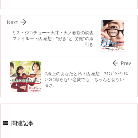

Next
ミス・ジコチョー〜天才・天ノ教授の調査
ファイル〜 7話 感想｜"好き"と"労働"の線
引き

Prev
G線上のあなたと私 7話 感想｜ｱｸｼﾃﾞﾝﾄやｷｽ
ｼｰﾝに頼らない恋愛でも、ちゃんと切ない
凄さ。

関連記事