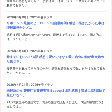
最終回の感想を書く前に、まずはやっぱり、涼（山田裕貴）の死について
触れておきたい ...
2026年6月10日
:
2026年春ドラマ
リボーン 〜最後のヒーロー〜 9話(最終回) 感想｜描きたかった事は
理解出来たけど…
感想は1話も書かなかったものの、最後まで見ておりました。 個人的に
は、う〜ん…せ ...
2026年5月13日
:
2026年春ドラマ
時すでにおスシ!? 6話 感想｜呪いではなく愛。自分の軸が出来始め
た気づき。
毎朝背中を触ってきた母の手が、頑張れ頑張れって呪いをかけられてるみ
たい、かぁ…。 ...
2026年4月24日
:
2026年春ドラマ
未解決の女 警視庁文書捜査官 Season3 2話 感想｜普通に1話完結で
見たいな〜。
※4/23放送分の感想です。3話の感想ではありません。 3話の感想につき
ましては ...