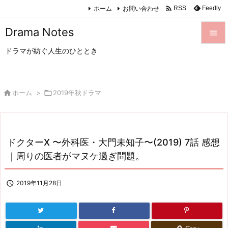

ホーム
お問い合わせ
Feedly
RSS
Drama Notes

ドラマが紡ぐ人生のひととき

メニュ

サイド

ホーム
>

2019年秋ドラマ

前へ

ドクターX 〜外科医・大門未知子〜(2019) 7話 感想
次へ
｜周りの医者がマヌケ過ぎ問題。

検索

2019年11月28日