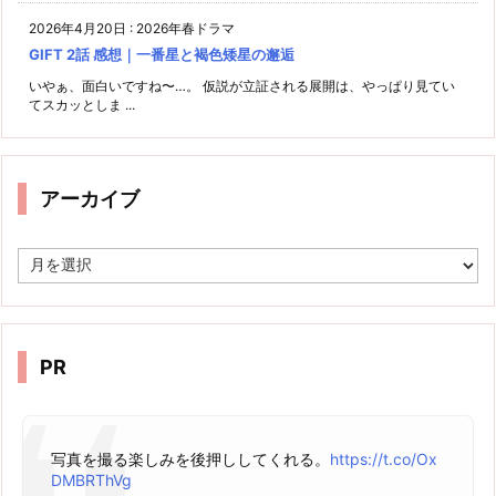
2026年4月20日
:
2026年春ドラマ
GIFT 2話 感想｜一番星と褐色矮星の邂逅
いやぁ、面白いですね〜…。 仮説が立証される展開は、やっぱり見てい
てスカッとしま ...
アーカイブ
ア
ー
カ
イ
ブ
PR
写真を撮る楽しみを後押ししてくれる。
https://t.co/Ox
DMBRThVg