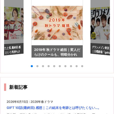
グランメゾン東京 最
｜日曜劇場「gaku
あなたと私 最終回 感
2019年 秋ドラマ 総括｜変人だ
き」という気持ちさ
らけのクールも、明暗分かれ
い！
、前に進める。
る結果に
新着記事
2026年6月15日
:
2026年春ドラマ
GIFT 10話(最終回) 感想｜この結末を奇跡とは呼びたくない…。