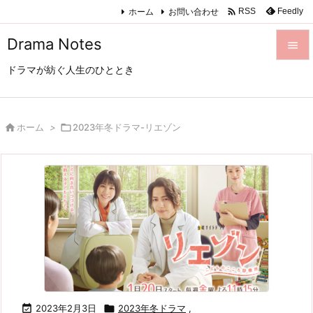

ホーム
お問い合わせ
Feedly
RSS
Drama Notes

ドラマが紡ぐ人生のひととき

メニュ

サイド

ホーム
>

2023年冬ドラマ-リエゾン

前へ

次へ

検索

2023年2月3日

2023年冬ドラマ
,