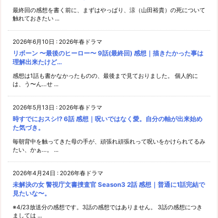
最終回の感想を書く前に、まずはやっぱり、涼（山田裕貴）の死について
触れておきたい ...
2026年6月10日
:
2026年春ドラマ
リボーン 〜最後のヒーロー〜 9話(最終回) 感想｜描きたかった事は
理解出来たけど…
感想は1話も書かなかったものの、最後まで見ておりました。 個人的に
は、う〜ん…せ ...
2026年5月13日
:
2026年春ドラマ
時すでにおスシ!? 6話 感想｜呪いではなく愛。自分の軸が出来始め
た気づき。
毎朝背中を触ってきた母の手が、頑張れ頑張れって呪いをかけられてるみ
たい、かぁ…。 ...
2026年4月24日
:
2026年春ドラマ
未解決の女 警視庁文書捜査官 Season3 2話 感想｜普通に1話完結で
見たいな〜。
※4/23放送分の感想です。3話の感想ではありません。 3話の感想につき
ましては ...