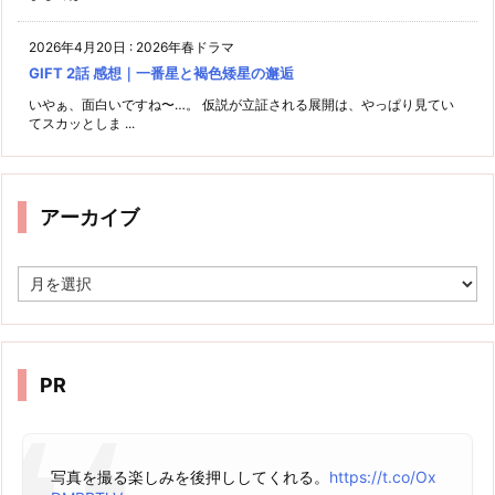
2026年4月20日
:
2026年春ドラマ
GIFT 2話 感想｜一番星と褐色矮星の邂逅
いやぁ、面白いですね〜…。 仮説が立証される展開は、やっぱり見てい
てスカッとしま ...
アーカイブ
ア
ー
カ
イ
ブ
PR
写真を撮る楽しみを後押ししてくれる。
https://t.co/Ox