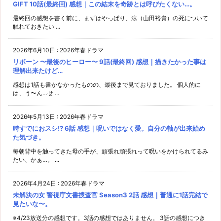
GIFT 10話(最終回) 感想｜この結末を奇跡とは呼びたくない…。
最終回の感想を書く前に、まずはやっぱり、涼（山田裕貴）の死について
触れておきたい ...
2026年6月10日
:
2026年春ドラマ
リボーン 〜最後のヒーロー〜 9話(最終回) 感想｜描きたかった事は
理解出来たけど…
感想は1話も書かなかったものの、最後まで見ておりました。 個人的に
は、う〜ん…せ ...
2026年5月13日
:
2026年春ドラマ
時すでにおスシ!? 6話 感想｜呪いではなく愛。自分の軸が出来始め
た気づき。
毎朝背中を触ってきた母の手が、頑張れ頑張れって呪いをかけられてるみ
たい、かぁ…。 ...
2026年4月24日
:
2026年春ドラマ
未解決の女 警視庁文書捜査官 Season3 2話 感想｜普通に1話完結で
見たいな〜。
※4/23放送分の感想です。3話の感想ではありません。 3話の感想につき