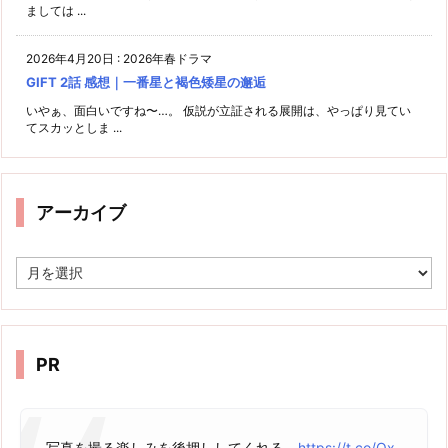
ましては ...
2026年4月20日
:
2026年春ドラマ
GIFT 2話 感想｜一番星と褐色矮星の邂逅
いやぁ、面白いですね〜…。 仮説が立証される展開は、やっぱり見てい
てスカッとしま ...
アーカイブ
ア
ー
カ
イ
ブ
PR
写真を撮る楽しみを後押ししてくれる。
https://t.co/Ox