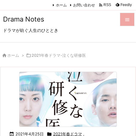

ホーム
お問い合わせ
Feedly
RSS
Drama Notes

ドラマが紡ぐ人生のひととき

メニュ

サイド

ホーム
>

2021年春ドラマ-泣くな研修医

前へ

次へ

検索

2021年4月25日

2021年春ドラマ
,