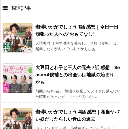

関連記事
珈琲いかがでしょう 1話 感想｜今日一日
頑張った人への"おもてなし"
人情珈琲 丁寧で誠実な暮らし。 垣根（夏帆）は…
起業した方が向いているのかもなぁ ...
大豆田とわ子と三人の元夫 7話 感想｜Se
ason4候補との出会いは地獄の始まり…
かも
前回から1年後。 勉強を放棄してメイクに励んでい
た時期があったが、 いつの間にか ...
珈琲いかがでしょう 4話 感想｜相当ヤバ
い奴だったらしい青山の過去
ガソリン珈琲 一瞬、小林薫さん？かと思ったけ