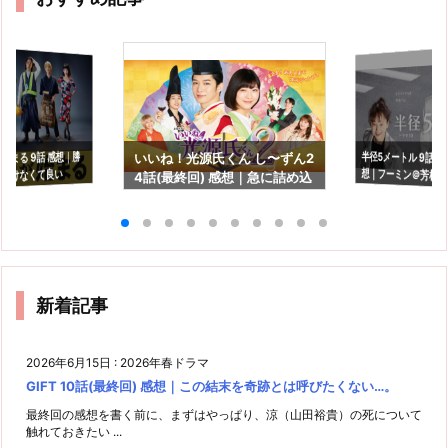
半径5メートル 9話(最
想｜フーミン＠芳根
始まる 9話 感想｜勝
いいね！光源氏くん し〜ずん2
つけなくて良い
4話(最終回) 感想｜急に詰め込
長を見守るドラマで
んだ感満載の最終回…
新着記事
2026年6月15日
:
2026年春ドラマ
GIFT 10話(最終回) 感想｜この結末を奇跡とは呼びたくない…。
最終回の感想を書く前に、まずはやっぱり、涼（山田裕貴）の死について
触れておきたい ...