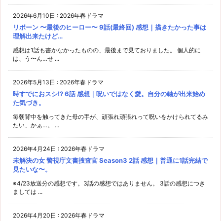
2026年6月10日
:
2026年春ドラマ
リボーン 〜最後のヒーロー〜 9話(最終回) 感想｜描きたかった事は
理解出来たけど…
感想は1話も書かなかったものの、最後まで見ておりました。 個人的に
は、う〜ん…せ ...
2026年5月13日
:
2026年春ドラマ
時すでにおスシ!? 6話 感想｜呪いではなく愛。自分の軸が出来始め
た気づき。
毎朝背中を触ってきた母の手が、頑張れ頑張れって呪いをかけられてるみ
たい、かぁ…。 ...
2026年4月24日
:
2026年春ドラマ
未解決の女 警視庁文書捜査官 Season3 2話 感想｜普通に1話完結で
見たいな〜。
※4/23放送分の感想です。3話の感想ではありません。 3話の感想につき
ましては ...
2026年4月20日
:
2026年春ドラマ