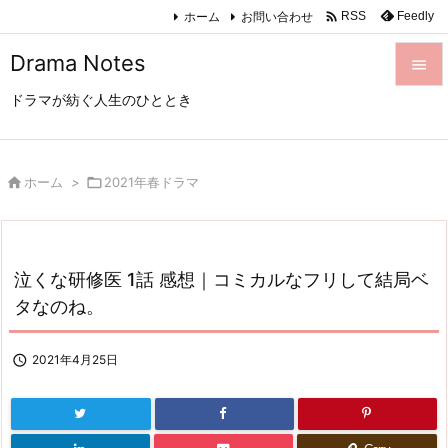

ホーム
お問い合わせ
Feedly
RSS
Drama Notes

ドラマが紡ぐ人生のひととき

メニュ

サイド

ホーム
>

2021年春ドラマ

前へ

泣くな研修医 1話 感想｜コミカルなフリして結局ベ
次へ
タなのね。

検索

2021年4月25日