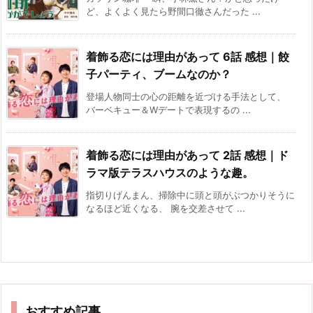
ど、よくよく見たら野間口徹さんだった ...
着飾る恋には理由があって 6話 感想｜餃
子パーティ、ブームなのか？
登場人物同士の心の距離を近づける手法として、
バーベキュー＆Wデートで表現するの ...
着飾る恋には理由があって 2話 感想｜ド
ラマ版テラスハウスのような趣。
指切りげんまん、掃除中に頭と頭がぶつかりそうに
なるほど近くなる、 腕を交差させて ...
おすすめ記事