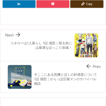
Copy

Next
コタローは1人暮らし 1話 感想｜寝る前に
は最適なほっこり加減！

Prev
今ここにある危機とぼくの好感度について
1話 感想｜からっぽ広報マンのサバイバル
物語