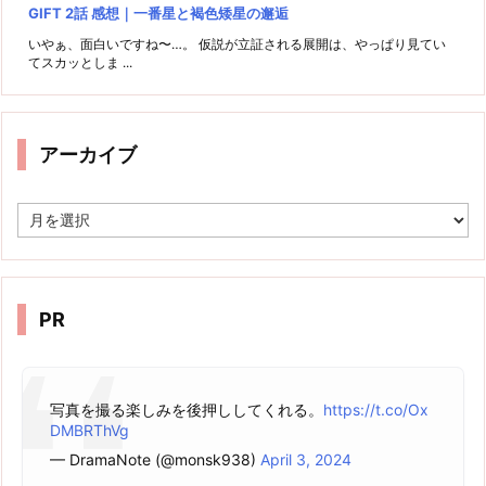
GIFT 2話 感想｜一番星と褐色矮星の邂逅
いやぁ、面白いですね〜…。 仮説が立証される展開は、やっぱり見てい
てスカッとしま ...
アーカイブ
ア
ー
カ
イ
ブ
PR
写真を撮る楽しみを後押ししてくれる。
https://t.co/Ox
DMBRThVg
— DramaNote (@monsk938)
April 3, 2024