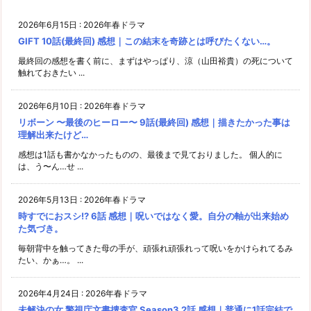
2026年6月15日
:
2026年春ドラマ
GIFT 10話(最終回) 感想｜この結末を奇跡とは呼びたくない…。
最終回の感想を書く前に、まずはやっぱり、涼（山田裕貴）の死について
触れておきたい ...
2026年6月10日
:
2026年春ドラマ
リボーン 〜最後のヒーロー〜 9話(最終回) 感想｜描きたかった事は
理解出来たけど…
感想は1話も書かなかったものの、最後まで見ておりました。 個人的に
は、う〜ん…せ ...
2026年5月13日
:
2026年春ドラマ
時すでにおスシ!? 6話 感想｜呪いではなく愛。自分の軸が出来始め
た気づき。
毎朝背中を触ってきた母の手が、頑張れ頑張れって呪いをかけられてるみ
たい、かぁ…。 ...
2026年4月24日
:
2026年春ドラマ
未解決の女 警視庁文書捜査官 Season3 2話 感想｜普通に1話完結で