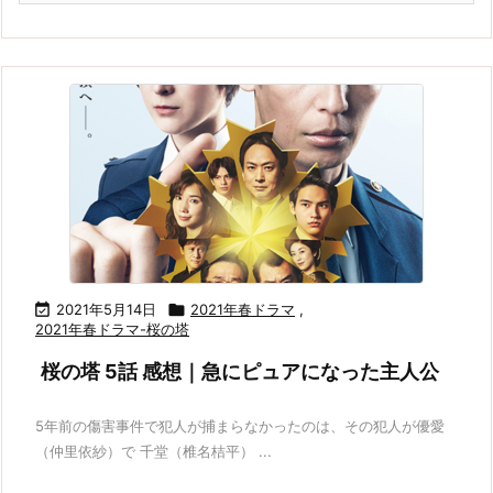

2021年5月14日

2021年春ドラマ
,
2021年春ドラマ-桜の塔
桜の塔 5話 感想｜急にピュアになった主人公
5年前の傷害事件で犯人が捕まらなかったのは、その犯人が優愛
（仲里依紗）で 千堂（椎名桔平） ...