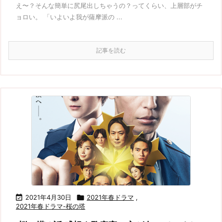
え〜？そんな簡単に尻尾出しちゃうの？ってくらい、上層部がチ
ョロい。 「いよいよ我が薩摩派の ...
記事を読む

2021年4月30日

2021年春ドラマ
,
2021年春ドラマ-桜の塔