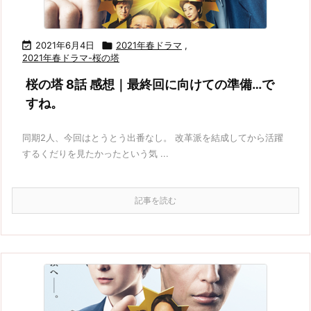

2021年6月4日

2021年春ドラマ
,
2021年春ドラマ-桜の塔
桜の塔 8話 感想｜最終回に向けての準備…で
すね。
同期2人、今回はとうとう出番なし。 改革派を結成してから活躍
するくだりを見たかったという気 ...
記事を読む