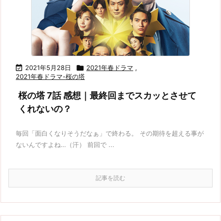

2021年5月28日

2021年春ドラマ
,
2021年春ドラマ-桜の塔
桜の塔 7話 感想｜最終回までスカッとさせて
くれないの？
毎回「面白くなりそうだなぁ」で終わる。 その期待を超える事が
ないんですよね…（汗） 前回で ...
記事を読む