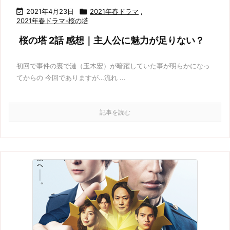

2021年4月23日

2021年春ドラマ
,
2021年春ドラマ-桜の塔
桜の塔 2話 感想｜主人公に魅力が足りない？
初回で事件の裏で漣（玉木宏）が暗躍していた事が明らかになっ
てからの 今回でありますが…流れ ...
記事を読む