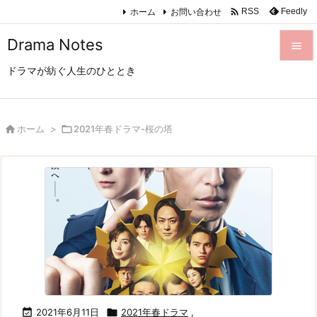

ホーム
お問い合わせ
Feedly
RSS
Drama Notes

ドラマが紡ぐ人生のひととき

メニュ

サイド

ホーム
>

2021年春ドラマ-桜の塔

前へ

次へ

検索

2021年6月11日

2021年春ドラマ
,