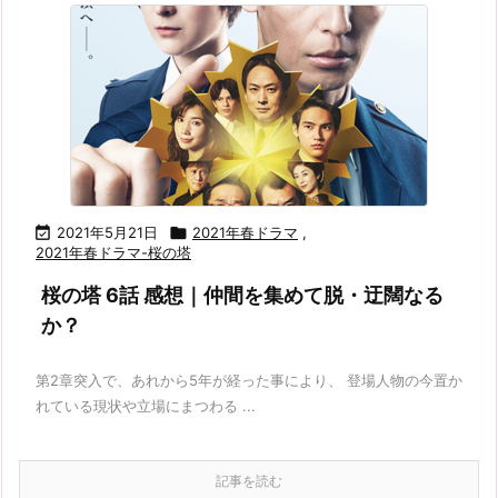

2021年5月21日

2021年春ドラマ
,
2021年春ドラマ-桜の塔
桜の塔 6話 感想｜仲間を集めて脱・迂闊なる
か？
第2章突入で、あれから5年が経った事により、 登場人物の今置か
れている現状や立場にまつわる ...
記事を読む