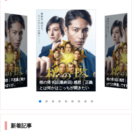
1話 感想｜不思議と関テ
桜の塔 8話 感想｜最
桜の塔 9話(最終回) 感想｜正義
けての準備…ですね。
のかほりが…
とは何かはこっちが聞きたい
新着記事