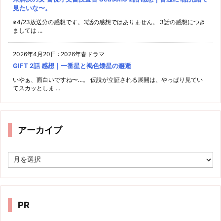
見たいな〜。
※4/23放送分の感想です。3話の感想ではありません。 3話の感想につき
ましては ...
2026年4月20日
:
2026年春ドラマ
GIFT 2話 感想｜一番星と褐色矮星の邂逅
いやぁ、面白いですね〜…。 仮説が立証される展開は、やっぱり見てい
てスカッとしま ...
アーカイブ
ア
ー
カ
イ
ブ
PR