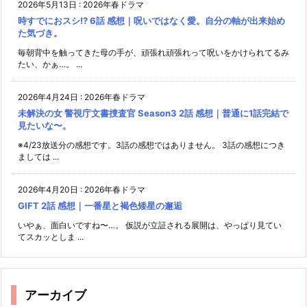
2026年5月13日
:
2026年春ドラマ
時すでにおスシ!? 6話 感想｜呪いではなく愛。自分の軸が出来始め
た気づき。
毎朝背中を触ってきた母の手が、頑張れ頑張れって呪いをかけられてるみ
たい、かぁ…。 ...
2026年4月24日
:
2026年春ドラマ
未解決の女 警視庁文書捜査官 Season3 2話 感想｜普通に1話完結で
見たいな〜。
※4/23放送分の感想です。3話の感想ではありません。 3話の感想につき
ましては ...
2026年4月20日
:
2026年春ドラマ
GIFT 2話 感想｜一番星と褐色矮星の邂逅
いやぁ、面白いですね〜…。 仮説が立証される展開は、やっぱり見てい
てスカッとしま ...
アーカイブ