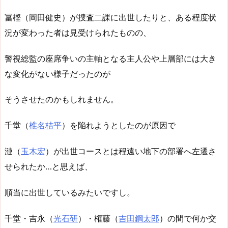
冨樫（岡田健史）が捜査二課に出世したりと、ある程度状
況が変わった者は見受けられたものの、
警視総監の座席争いの主軸となる主人公や上層部には大き
な変化がない様子だったのが
そうさせたのかもしれません。
千堂（
椎名桔平
）を陥れようとしたのが原因で
漣（
玉木宏
）が出世コースとは程遠い地下の部署へ左遷さ
せられたか…と思えば、
順当に出世しているみたいですし。
千堂・吉永（
光石研
）・権藤（
吉田鋼太郎
）の間で何か交