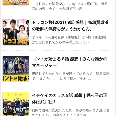
「それはまた随分急な…」by 中将（桐山漣） 最終
回の内容、全てこの台詞で言い表 ...
ドラゴン桜(2021) 9話 感想｜売却賛成派
の教師の気持ちがよう分からん。
ヤンキー2人組の岩井（西垣匠）と小橋（西山潤）
は坊主にされてから半年以上経ってい ...
コントが始まる 8話 感想｜みんな誰かの
マネージャー
視聴してからかなり日が経っているので、簡単感想
で。 まさか、ここにきて楠木（中村 ...
イチケイのカラス 8話 感想｜甥っ子の正
体は武井壮！
前回で縦軸は完結したため、多少の燃え尽き感は否
めませんが… 内容をよくよく見てみ ...