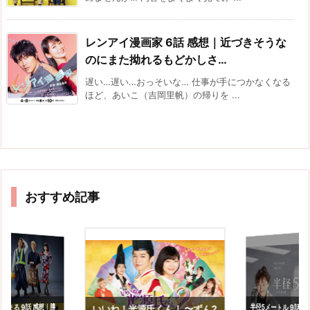
レンアイ漫画家 6話 感想｜近づきそうな
のにまた拗れるもどかしさ…
遅い…遅い…おっそいな… 仕事が手につかなくなる
ほど、あいこ（吉岡里帆）の帰りを ...
おすすめ記事
半径5メートル 9話(最
想｜フーミン＠芳根
始まる 9話 感想｜勝
いいね！光源氏くん し〜ずん2