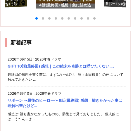
つけなくて良い
4話(最終回) 感想｜急に詰め込
長を見守るドラマで
んだ感満載の最終回…
新着記事
2026年6月15日
:
2026年春ドラマ
GIFT 10話(最終回) 感想｜この結末を奇跡とは呼びたくない…。
最終回の感想を書く前に、まずはやっぱり、涼（山田裕貴）の死について
触れておきたい ...
2026年6月10日
:
2026年春ドラマ
リボーン 〜最後のヒーロー〜 9話(最終回) 感想｜描きたかった事は
理解出来たけど…
感想は1話も書かなかったものの、最後まで見ておりました。 個人的に
は、う〜ん…せ ...