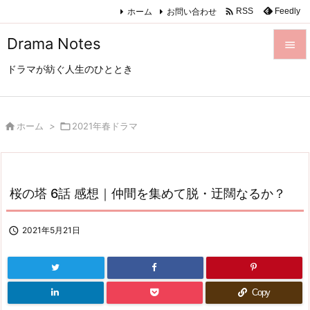

ホーム
お問い合わせ
Feedly
RSS
Drama Notes

ドラマが紡ぐ人生のひととき

メニュ

サイド

ホーム
>

2021年春ドラマ

前へ

桜の塔 6話 感想｜仲間を集めて脱・迂闊なるか？
次へ

検索

2021年5月21日
Copy