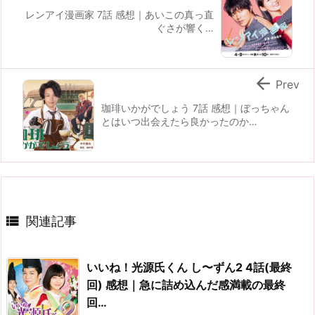
レンアイ漫画家 7話 感想｜あいこの真っ直
ぐさが響く…

Prev
珈琲いかがでしょう 7話 感想｜ぼっちゃん
とはいつ出会えたら良かったのか…

関連記事
いいね！光源氏くん し〜ずん2 4話(最終
回) 感想｜急に詰め込んだ感満載の最終
回…