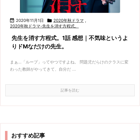

2020年11月1日

2020年秋ドラマ
,
2020年秋ドラマ-先生を消す方程式。
先生を消す方程式。1話 感想｜不気味というよ
りドMなだけの先生。
まぁ…「ループ」ってやつですよね。 問題児だらけのクラスに変
わった教師がやってきて、自分だ ...
記事を読む
おすすめ記事