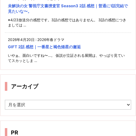
未解決の女 警視庁文書捜査官 Season3 2話 感想｜普通に1話完結で
見たいな〜。
※4/23放送分の感想です。3話の感想ではありません。 3話の感想につき
ましては ...
2026年4月20日
:
2026年春ドラマ
GIFT 2話 感想｜一番星と褐色矮星の邂逅
いやぁ、面白いですね〜…。 仮説が立証される展開は、やっぱり見てい
てスカッとしま ...
アーカイブ
ア
ー
カ
イ
ブ
PR