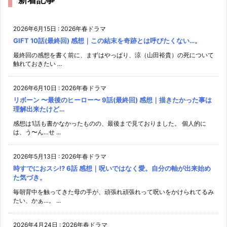
2026年6月15日
:
2026年春ドラマ
GIFT 10話(最終回) 感想｜この結末を奇跡とは呼びたくない…。
最終回の感想を書く前に、まずはやっぱり、涼（山田裕貴）の死について
触れておきたい ...
2026年6月10日
:
2026年春ドラマ
リボーン 〜最後のヒーロー〜 9話(最終回) 感想｜描きたかった事は
理解出来たけど…
感想は1話も書かなかったものの、最後まで見ておりました。 個人的に
は、う〜ん…せ ...
2026年5月13日
:
2026年春ドラマ
時すでにおスシ!? 6話 感想｜呪いではなく愛。自分の軸が出来始め
た気づき。
毎朝背中を触ってきた母の手が、頑張れ頑張れって呪いをかけられてるみ
たい、かぁ…。 ...
2026年4月24日
:
2026年春ドラマ