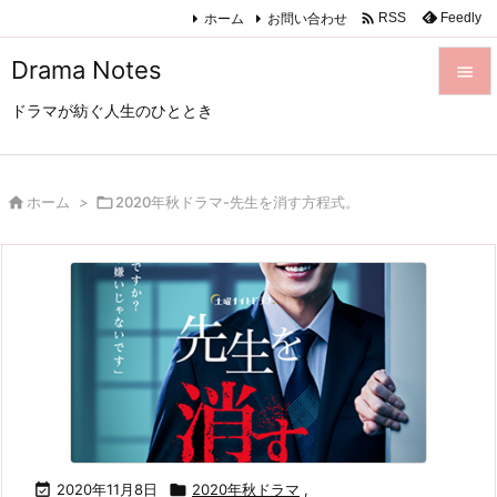

ホーム
お問い合わせ
Feedly
RSS
Drama Notes

ドラマが紡ぐ人生のひととき

メニュ

サイド

ホーム
>

2020年秋ドラマ-先生を消す方程式。

前へ

次へ

検索

2020年11月8日

2020年秋ドラマ
,