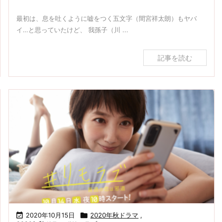
最初は、息を吐くように嘘をつく五文字（間宮祥太朗）もヤバ
イ…と思っていたけど、 我孫子（川 ...
記事を読む

2020年10月15日

2020年秋ドラマ
,