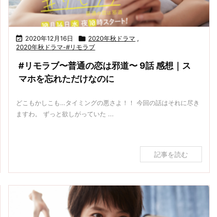
想｜良
回) 感
想｜
マホを
イケ五
厚接触
想｜キ
い所で
忘れた
美々先
文字に
スシー
じゃな
だけな
来週は
キュ
生のモ
ンもソ
くても
のに
お休み
ン!!!
ーシャ
ノロー
最高の
(泣)
ルディ
恋は作
グがノ
スタン
れる。
リノリ
スで！

2020年12月16日

2020年秋ドラマ
,
♪
2020年秋ドラマ-#リモラブ
#リモラブ〜普通の恋は邪道〜 9話 感想｜ス
マホを忘れただけなのに
どこもかしこも…タイミングの悪さよ！！ 今回の話はそれに尽き
ますわ。 ずっと欲しがっていた ...
記事を読む