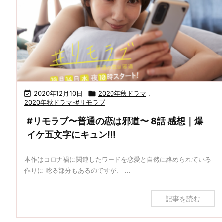

2020年12月10日

2020年秋ドラマ
,
2020年秋ドラマ-#リモラブ
#リモラブ〜普通の恋は邪道〜 8話 感想｜爆
イケ五文字にキュン!!!
本作はコロナ禍に関連したワードを恋愛と自然に絡められている
作りに 唸る部分もあるのですが、 ...
記事を読む