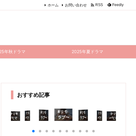

ホーム
お問い合わせ
Feedly
RSS
025年秋ドラマ
2025年夏ドラマ
おすすめ記事
#リモ
#リモ
#リモ
#リモ
#リモ
#リモ
#リモ
#リモ
#リモ
#
ラブ〜
ラブ〜
ラブ〜
ラブ〜
ラブ〜
ラブ〜
ラブ〜
ラブ〜
ラブ〜
ラ
普通の
普通の
普通の
普通の
普通の
普通の
普通の
普通の
普通の
普
恋
恋は邪
恋は邪
恋は邪
恋は邪
恋は邪
恋は邪
恋は邪
恋は邪
恋は邪
道
〜 4
道〜 6
道〜 3
道〜 7
道〜 8
道〜 2
道〜 9
道〜 1
道〜 1
話
話 感
話 感
話 感
話 感