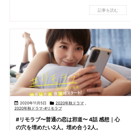
記事を読む

2020年11月5日

2020年秋ドラマ
,
2020年秋ドラマ-#リモラブ
#リモラブ〜普通の恋は邪道〜 4話 感想｜心
の穴を埋めたい2人。埋め合う2人。