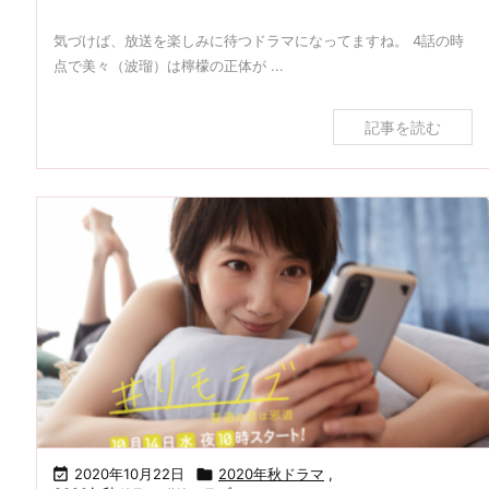
気づけば、放送を楽しみに待つドラマになってますね。 4話の時
点で美々（波瑠）は檸檬の正体が ...
記事を読む

2020年10月22日

2020年秋ドラマ
,