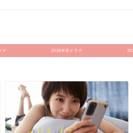
ラマ
2026年冬ドラマ
2
#リモ
#リモ
#リモ
#リモ
#リモ
#リモ
ラブ〜
ラブ〜
ラブ〜
ラブ〜
ラブ〜
ラブ〜
普通の
普通の
普通の
普通の
普通の
普通の
恋は邪
恋は邪
恋は邪
恋は邪
恋は邪
恋は邪
道〜 1
道〜 9
道〜 8
道〜 7
道〜 6
道〜 5
道
0話
話 感
話 感
話 感
話 感
話 感
(最終
想｜ス
想｜爆
想｜濃