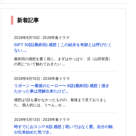
話 感
話 感
想
話 感
話 感
想｜心
想｜良
0話
想｜や
想｜濃
想｜爆
想｜
美
の穴を
い所で
想｜ス
想｜設
っぱり
厚接触
(最終
生
イケ五
美々先
埋めた
来週は
マホを
定は面
嘘はア
じゃな
ノ
文字に
生の奇
回) 感
い2
お休み
グ
忘れた
白いん
カン…
くても
新着記事
人。埋
(泣)
キュ
行でド
想｜キ
リ
という
最高の
だけな
だけ
め合う
ン!!!
ラマが
♪
教訓
恋は作
スシー
2人。
のに
ど…
映え
れる。
ンもソ
る。
2026年6月15日
:
2026年春ドラマ
ーシャ
GIFT 10話(最終回) 感想｜この結末を奇跡とは呼びたく
ルディ
ない…。
スタン
スで！
最終回の感想を書く前に、まずはやっぱり、涼（山田裕貴）
の死について触れておきたい ...
2026年6月10日
:
2026年春ドラマ
リボーン 〜最後のヒーロー〜 9話(最終回) 感想｜描き
たかった事は理解出来たけど…
感想は1話も書かなかったものの、最後まで見ておりまし
た。 個人的には、う〜ん…せ ...
2026年5月13日
:
2026年春ドラマ
時すでにおスシ!? 6話 感想｜呪いではなく愛。自分の軸
が出来始めた気づき。