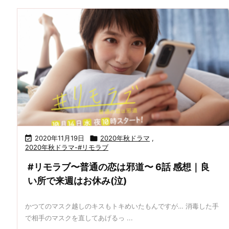

2020年11月19日

2020年秋ドラマ
,
2020年秋ドラマ-#リモラブ
#リモラブ〜普通の恋は邪道〜 6話 感想｜良
い所で来週はお休み(泣)
かつてのマスク越しのキスもトキめいたもんですが… 消毒した手
で相手のマスクを直してあげるっ ...