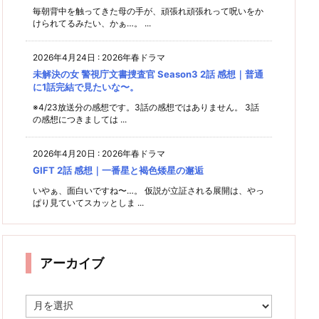
毎朝背中を触ってきた母の手が、頑張れ頑張れって呪いをか
けられてるみたい、かぁ…。 ...
2026年4月24日
:
2026年春ドラマ
未解決の女 警視庁文書捜査官 Season3 2話 感想｜普通
に1話完結で見たいな〜。
※4/23放送分の感想です。3話の感想ではありません。 3話
の感想につきましては ...
2026年4月20日
:
2026年春ドラマ
GIFT 2話 感想｜一番星と褐色矮星の邂逅
いやぁ、面白いですね〜…。 仮説が立証される展開は、やっ
ぱり見ていてスカッとしま ...
アーカイブ
ア
ー