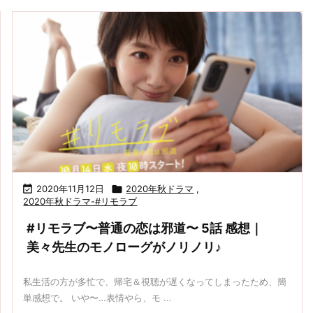

2020年11月12日

2020年秋ドラマ
,
2020年秋ドラマ-#リモラブ
#リモラブ〜普通の恋は邪道〜 5話 感想｜
美々先生のモノローグがノリノリ♪
私生活の方が多忙で、帰宅＆視聴が遅くなってしまったため、簡
単感想で。 いや〜…表情やら、モ ...