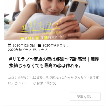

2020年12月3日

2020年秋ドラマ
,
2020年秋ドラマ-#リモラブ
#リモラブ〜普通の恋は邪道〜 7話 感想｜濃厚
接触じゃなくても最高の恋は作れる。
コロナ禍がなければ日常生活で言われなかったであろう「濃厚接
触」というワードが 頻繁に飛び交 ...
記事を読む