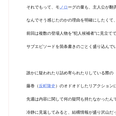
それでもって、モ
ノロ
ーグの量も、主人公が翻
なんでそう感じたのかの理由を明確にしたくて
前回は複数の登場人物を"犯人候補者"に見立て
サブエピソードを箇条書きのごとく盛り込んで
誰かに疑われたり詰め寄られたりしている際の
藤巻（
反町隆史
）のオドオドしたリアクション
先週は内容に関して何の疑問も持たなかったん
冷静に見返してみると、結構情報が盛り沢山だ