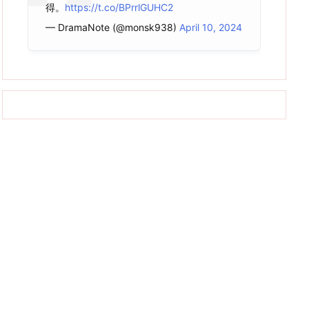
得。
https://t.co/BPrrlGUHC2
— DramaNote (@monsk938)
April 10, 2024