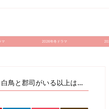
ラマ
2026年冬ドラマ
2
｜白鳥と郡司がいる以上は…
グレイ
さよな
正直不
グレイ
さよな
春にな
ったら
らマエ
トギフ
動産2
らマエ
トギフ
11話
スト
ト 8話
9話 感
スト
ト 7話
8
(最終
ロ〜父
感想｜