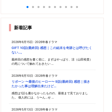
11話
感
想｜神
ロ〜父
ロ〜父
想｜神
感想｜
感想｜
ロ〜父
想｜永
真
(最終
木から
と私の
と私の
木が1
本坊は
でしょ
と
と私の
瀬がか
の挑戦
アパッ
回) 感
アパッ
位にこ
最後ま
者
うね…
状
シオナ
アパッ
っこい
シオナ
だわり
た
想｜こ
でブレ
という
ート〜
シオナ
い…に
ート〜
続ける
よ
ないな
8話 感
ラス
れから
7話 感
理由が
尽き
想｜
ぁw
ト。
も笑顔
想｜小
辛
9話 感
る。
で、ど
新着記事
村(西
い…。
を絶や
うやっ
田敏
て指揮
さない
行)が
者にな
ための
れたの
倒れる
2026年6月15日
:
2026年春ドラマ
雪解
旅立ち
とヒヤ
か…
ヒヤす
GIFT 10話(最終回) 感想｜この結末を奇跡とは呼びたく
る。
ない…。
で
最終回の感想を書く前に、まずはやっぱり、涼（山田裕貴）
か
の死について触れておきたい ...
た
…
2026年6月10日
:
2026年春ドラマ
リボーン 〜最後のヒーロー〜 9話(最終回) 感想｜描き
たかった事は理解出来たけど…
感想は1話も書かなかったものの、最後まで見ておりまし
た。 個人的には、う〜ん…せ ...
2026年5月13日
:
2026年春ドラマ