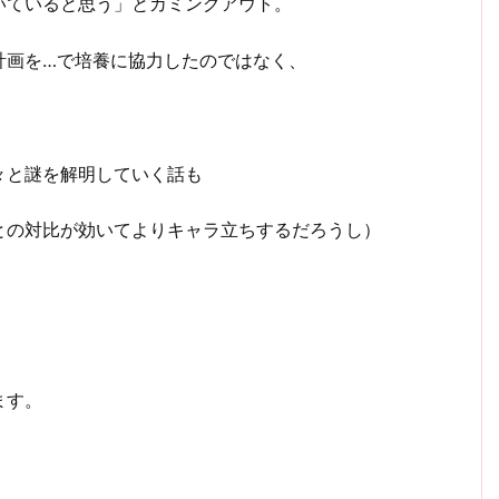
いていると思う」とカミングアウト。
計画を…で培養に協力したのではなく、
々と謎を解明していく話も
との対比が効いてよりキャラ立ちするだろうし）
、
ます。