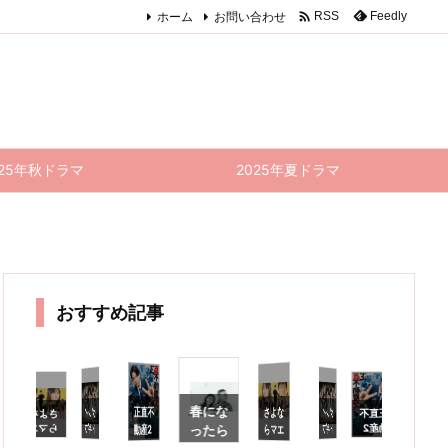

ホーム
お問い合わせ
Feedly
RSS
025年秋ドラマ
2025年夏ドラマ
おすすめ記事
春にな
正直不
さよな
ート〜
想｜よ
うやく
訪れた
け。3
話辺り
見
た
っ
グレイ
グレイ
正直不
さよな
さよな
正直不
グ
ト
動産2
らマエ
らマエ
動産2
トギフ
トギフ
らマエ
動産2
ったら
ト
話 感
スト
スト
9話 感
ト 8話
ト 6話
スト
7話 感