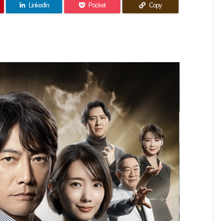
想｜神
ロ〜父
感想｜
回) 感
LinkedIn
Pocket
Copy
と私の
本坊は
木が1
と私の
真犯人
想｜こ
アパッ
最後ま
位にこ
れから
アパッ
シオナ
と創造
でブレ
だわり
も笑顔
シオナ
ート〜
者はま
ないな
を絶や
続ける
9話 感
ート〜
ぁw
た別だ
さない
理由が
想｜よ
8話 感
ための
よね？
辛
うやく
旅立ち
想｜
訪れた
い…。
で、ど
雪解
うやっ
け。3
話辺り
て指揮
で見た
者にな
かっ
れたの
た…
か…