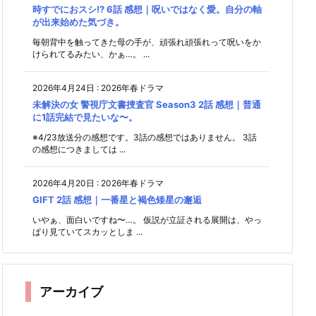
時すでにおスシ!? 6話 感想｜呪いではなく愛。自分の軸
が出来始めた気づき。
毎朝背中を触ってきた母の手が、頑張れ頑張れって呪いをか
けられてるみたい、かぁ…。 ...
2026年4月24日
:
2026年春ドラマ
未解決の女 警視庁文書捜査官 Season3 2話 感想｜普通
に1話完結で見たいな〜。
※4/23放送分の感想です。3話の感想ではありません。 3話
の感想につきましては ...
2026年4月20日
:
2026年春ドラマ
GIFT 2話 感想｜一番星と褐色矮星の邂逅
いやぁ、面白いですね〜…。 仮説が立証される展開は、やっ
ぱり見ていてスカッとしま ...
アーカイブ