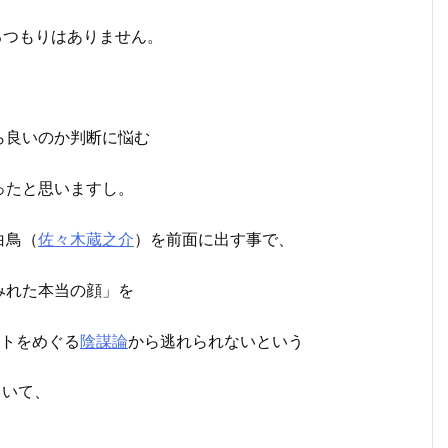
るつもりはありません。
ら良いのか判断に悩む
ったと思いますし。
白鳥（
佐々木蔵之介
）を前面に出す事で、
みれた本当の顔」を
フトをめぐる
陰謀論
から逃れられないという
ていて、