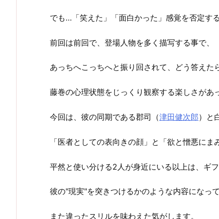
でも…「笑えた」「面白かった」感覚を否定す
前回は前回で、登場人物を多く描写する事で、
あっちへこっちへと振り回されて、どう答えた
藤巻の心理状態をじっくり観察する楽しさがあ
今回は、彼の同期である郡司（
津田健次郎
）と
「医者としての表向きの顔」と「欲と憎悪にま
平然と使い分ける2人が身近にいる以上は、ギ
彼の"現実"を突きつけるかのような内容になっ
また違ったスリルを味わえた気がします。