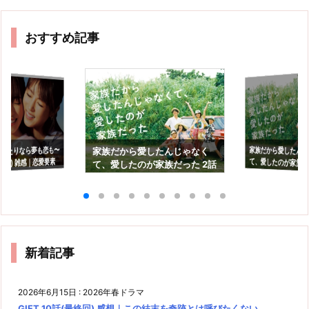
おすすめ記事
0〜ふたりなら夢も恋も〜
家族だから愛したん
て、愛したのが家族だっ
感想｜可哀想なのか
家族だから愛したんじゃなく
終回) 雑感｜恋愛要素
て、愛したのが家族だった 2話
も良かったよ…
感想｜ママが生きたいって思
のか。
えるようにしたい
新着記事
2026年6月15日
:
2026年春ドラマ
GIFT 10話(最終回) 感想｜この結末を奇跡とは呼びたくない…。