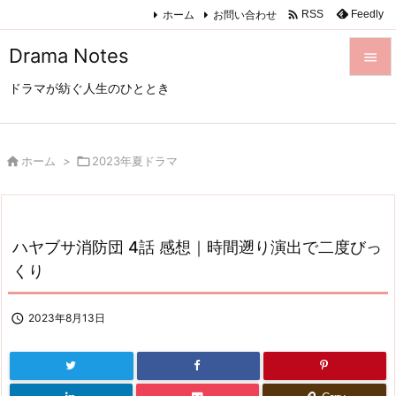

ホーム
お問い合わせ
Feedly
RSS
Drama Notes

ドラマが紡ぐ人生のひととき

メニュ

サイド

ホーム
>

2023年夏ドラマ

前へ

ハヤブサ消防団 4話 感想｜時間遡り演出で二度びっ
次へ
くり

検索

2023年8月13日