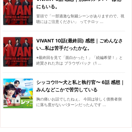
にもいる。
冒頭で「一部過激な制裁シーンがありますので、視
聴にはご注意ください」 ってテロッ ...
VIVANT 10話(最終回) 感想｜ごめんなさ
い…私は苦手だったかな。
※最終回を見て「面白かった！」「続編希望！」と
絶賛された方は ブラウザバック（1 ...
シッコウ!!〜犬と私と執行官〜 6話 感想｜
みんなどこかで苦労している
胸の痛いお話でしたねぇ。 今回は珍しく債務者側
に落ち度がないパターンだったんです ...