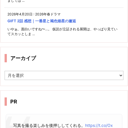
ましては ...
2026年4月20日
:
2026年春ドラマ
GIFT 2話 感想｜一番星と褐色矮星の邂逅
いやぁ、面白いですね〜…。 仮説が立証される展開は、やっぱり見てい
てスカッとしま ...
アーカイブ
ア
ー
カ
イ
ブ
PR
写真を撮る楽しみを後押ししてくれる。
https://t.co/Ox