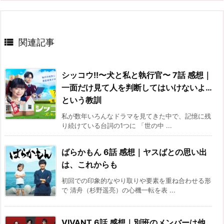

関連記事
シッコウ!!〜犬と私と執行官〜 7話 感想｜
一面だけ見て人を判断してはいけないよ…
という教訓
私が数年いろんなドラマを見てきた中で、記憶に残
り続けている台詞の1つに 「世の中 ...
ばらかもん 6話 感想｜ヤスばとの思い出
は、これからも
初回での印象的なやり取りや要素を重ね合わせる形
で 清舟（杉野遥亮）の心機一転を表 ...
VIVANT 6話 感想｜別班のメンバーは他