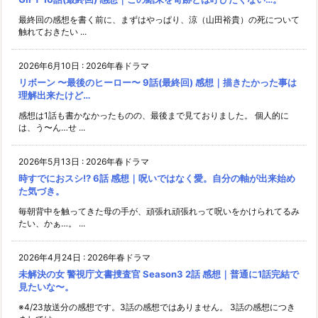
最終回の感想を書く前に、まずはやっぱり、涼（山田裕貴）の死について
触れておきたい ...
2026年6月10日
:
2026年春ドラマ
リボーン 〜最後のヒーロー〜 9話(最終回) 感想｜描きたかった事は
理解出来たけど…
感想は1話も書かなかったものの、最後まで見ておりました。 個人的に
は、う〜ん…せ ...
2026年5月13日
:
2026年春ドラマ
時すでにおスシ!? 6話 感想｜呪いではなく愛。自分の軸が出来始め
た気づき。
毎朝背中を触ってきた母の手が、頑張れ頑張れって呪いをかけられてるみ
たい、かぁ…。 ...
2026年4月24日
:
2026年春ドラマ
未解決の女 警視庁文書捜査官 Season3 2話 感想｜普通に1話完結で
見たいな〜。
※4/23放送分の感想です。3話の感想ではありません。 3話の感想につき