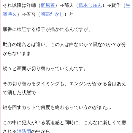
それ以降は洋輔（
梶原善
）→郁夫（
橋本じゅん
）→賢作（
生
瀬勝久
）→省吾（
岡部たかし
）と
順番に検証する様子が描かれるんですが、
勘介の場合とは違い、この人は白なのか？黒なのか？が分
からないまま
続々と画面が切り替わっていくんです。
その切り替わるタイミングも、エンジンがかかる音はあえ
て消した状態で
鍵を回すカットで何度も終わるっていうのがまた…
この中に犯人がいる緊迫感と同時に、こんなに楽しくて癒
される
消防団
の中から