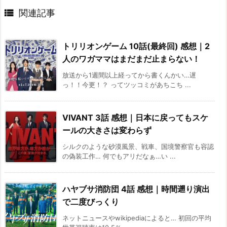

関連記事
トリリオンゲーム 10話(最終回) 感想｜2
人のワガママはまだまだ止まらない！
放送から1週間以上経ってから書くんかい…遅
っ！！今更！？ ってツッコミがあちこち ...
VIVANT 3話 感想｜日本に戻ってもスケ
ールの大きさは変わらず
シルクのような砂漠風景、戦車、国境警察官も容認
の偽装工作… 何でもアリだなぁ…い ...
ハヤブサ消防団 4話 感想｜時間遡り演出
で二度びっくり
ネットニュースやwikipediaによると… 初回の平均