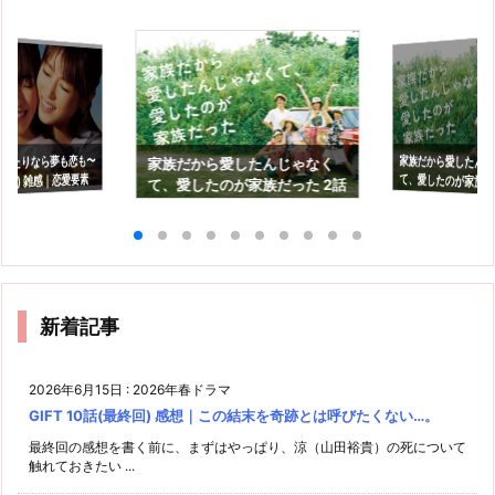
0〜ふたりなら夢も恋も〜
家族だから愛したん
て、愛したのが家族だっ
感想｜可哀想なのか
家族だから愛したんじゃなく
終回) 雑感｜恋愛要素
て、愛したのが家族だった 2話
も良かったよ…
感想｜ママが生きたいって思
のか。
えるようにしたい
新着記事
2026年6月15日
:
2026年春ドラマ
GIFT 10話(最終回) 感想｜この結末を奇跡とは呼びたくない…。
最終回の感想を書く前に、まずはやっぱり、涼（山田裕貴）の死について
触れておきたい ...