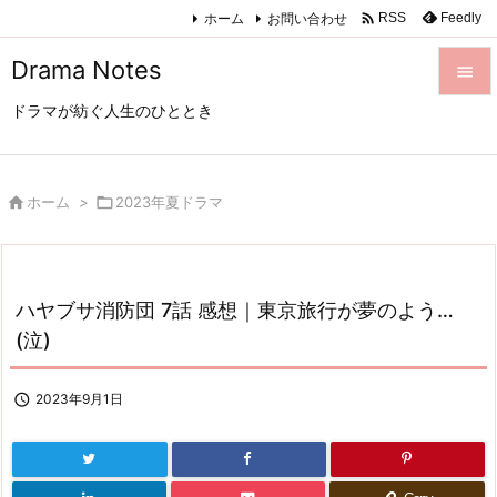

ホーム
お問い合わせ
Feedly
RSS
Drama Notes

ドラマが紡ぐ人生のひととき

メニュ

サイド

ホーム
>

2023年夏ドラマ

前へ

ハヤブサ消防団 7話 感想｜東京旅行が夢のよう…
次へ
(泣)

検索

2023年9月1日