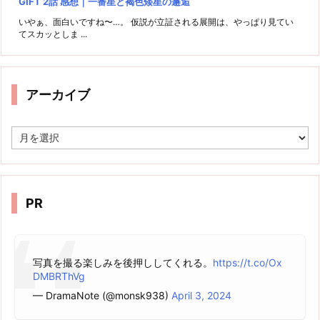
GIFT 2話 感想｜一番星と褐色矮星の邂逅
いやぁ、面白いですね〜…。 仮説が立証される展開は、やっぱり見てい
てスカッとしま ...
アーカイブ
ア
ー
カ
イ
ブ
PR
写真を撮る楽しみを後押ししてくれる。
https://t.co/Ox
DMBRThVg
— DramaNote (@monsk938)
April 3, 2024