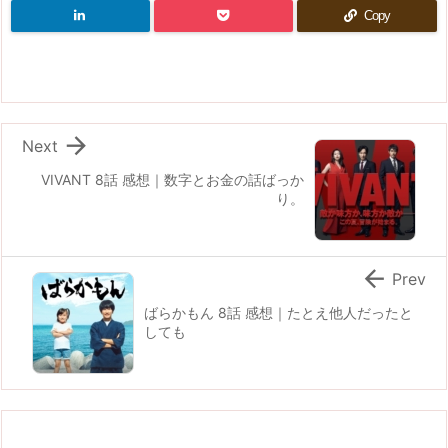
Copy

Next
VIVANT 8話 感想｜数字とお金の話ばっか
り。

Prev
ばらかもん 8話 感想｜たとえ他人だったと
しても