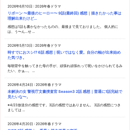
2026年6月10日
:
2026年春ドラマ
リボーン 〜最後のヒーロー〜 9話(最終回) 感想｜描きたかった事は
理解出来たけど…
感想は1話も書かなかったものの、最後まで見ておりました。 個人的に
は、う〜ん…せ ...
2026年5月13日
:
2026年春ドラマ
時すでにおスシ!? 6話 感想｜呪いではなく愛。自分の軸が出来始め
た気づき。
毎朝背中を触ってきた母の手が、頑張れ頑張れって呪いをかけられてるみ
たい、かぁ…。 ...
2026年4月24日
:
2026年春ドラマ
未解決の女 警視庁文書捜査官 Season3 2話 感想｜普通に1話完結で
見たいな〜。
※4/23放送分の感想です。3話の感想ではありません。 3話の感想につき
ましては ...
2026年4月20日
:
2026年春ドラマ