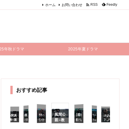

ホーム
お問い合わせ
Feedly
RSS
025年秋ドラマ
2025年夏ドラマ
おすすめ記事
風間公
それっ
日曜の
日曜の
ペンデ
終回)
雑感｜
何がし
たかっ
たの？
と言い
たくな
っちゃ
あなた
風間公
風間公
それっ
る最終
日
親−教
てパク
夜ぐら
夜ぐら
ィング
がして
親−教
親−教
てパク
夜
い
リじゃ
場0−
場0−
くれな
トレイ
いは…
いは…
リじゃ
場0−
8
ないで
11話
10話
くても
ン—8
7話 感