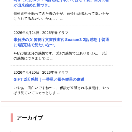
が出来始めた気づき。
毎朝背中を触ってきた母の手が、頑張れ頑張れって呪いをか
けられてるみたい、かぁ…。 ...
2026年4月24日
:
2026年春ドラマ
未解決の女 警視庁文書捜査官 Season3 2話 感想｜普通
に1話完結で見たいな〜。
※4/23放送分の感想です。3話の感想ではありません。 3話
の感想につきましては ...
2026年4月20日
:
2026年春ドラマ
GIFT 2話 感想｜一番星と褐色矮星の邂逅
いやぁ、面白いですね〜…。 仮説が立証される展開は、やっ
ぱり見ていてスカッとしま ...
アーカイブ