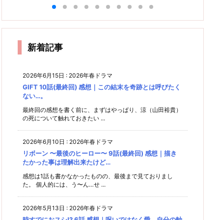
9話 感
ないで
そ…特
想
すか？
(最終
感想｜
11話
時23
想｜次
想｜み
すか？
れ
10話
回？)
別編
続きは
(最終
分、明
回から
う
んな、
9話 感
(最終
感想｜
映画館
回??)
雑感｜
ニ
日 君
色々と
回) 感
で、劇
強くな
想｜商
で！に
感想｜
は
慣れて
と 10
本格始
想｜最
場版は
気
ったね
品が発
なりそ
一番未
後まで
いつで
話(最
動する
はいる
て
う…何
練タラ
ぇ。
売され
見た甲
すか？
新着記事
かな？
けど、
となく
タラな
斐があ
るまで
ですけ
のはフ
った…
さすが
の苦労
ど。
ジかも
と思え
にこれ
しれな
2026年6月15日
:
2026年春ドラマ
は…。
回
い(汗)
GIFT 10話(最終回) 感想｜この結末を奇跡とは呼びたく
ない…。
う
。
最終回の感想を書く前に、まずはやっぱり、涼（山田裕貴）
の死について触れておきたい ...
2026年6月10日
:
2026年春ドラマ
リボーン 〜最後のヒーロー〜 9話(最終回) 感想｜描き
たかった事は理解出来たけど…
感想は1話も書かなかったものの、最後まで見ておりまし
た。 個人的には、う〜ん…せ ...
2026年5月13日
:
2026年春ドラマ
時すでにおスシ!? 6話 感想｜呪いではなく愛。自分の軸