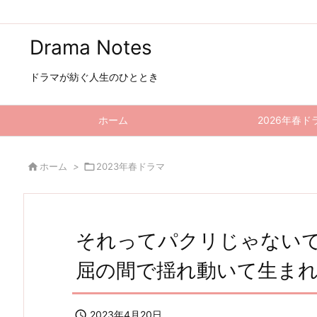
Drama Notes
ドラマが紡ぐ人生のひととき
ホーム
2026年春ド

ホーム
>

2023年春ドラマ
それってパクリじゃないで
屈の間で揺れ動いて生ま

2023年4月20日