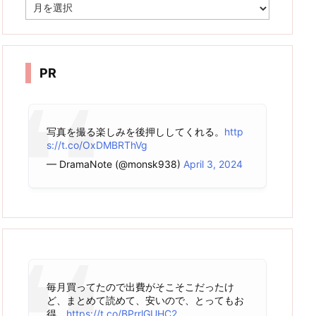
ア
ー
カ
イ
ブ
PR
写真を撮る楽しみを後押ししてくれる。
http
s://t.co/OxDMBRThVg
— DramaNote (@monsk938)
April 3, 2024
毎月買ってたので出費がそこそこだったけ
ど、まとめて読めて、安いので、とってもお
得。
https://t.co/BPrrlGUHC2