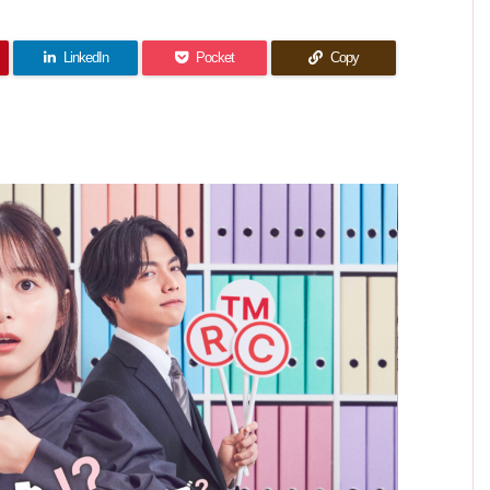
11話
(最終
想｜こ
雑感｜
んな、
分、明
(最終
回？)
慣れて
れはも
強くな
日 君
回??)
はいる
感想｜
ったね
うハプ
と 10
感想｜
けど、
ぇ。
で、劇
話(最
ニング
さすが
一番未
LinkedIn
Pocket
Copy
場版は
終回)
にこれ
はない
練タラ
雑感｜
いつで
は…。
気がし
タラな
何がし
すか？
のはフ
てる。
たかっ
ジかも
たの？
しれな
と言い
い(汗)
たくな
っちゃ
う。