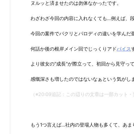
ヌルッと済ませたのは勿体なかったです。
わざわざ今回の内容に入れなくても…例えば、
今回の案件でパクリとパロディの違いを学んだ
何話か後の根岸メイン回でじっくりアド
バイス
より彼女の"成長"が際立って、初回から見守っ
感慨深さも増したのではないなぁという気がし
（※20:09追記：この辺りの文章は一部カット
もう1つ言えば…社内の登場人物も多くて、あま