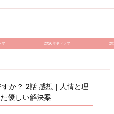
ラマ
2026年冬ドラマ
2
すか？ 2話 感想｜人情と理
れた優しい解決案
日曜の
風間公
あなた
ペンデ
日曜の
風間公
夜ぐら
親−教
がして
ィング
夜ぐら
親−教
場0−
いは…
トレイ
くれな
場0−
いは…
そ…特
9話 感
ン—8
くても
11話
8話 感
別編
想｜み
時23