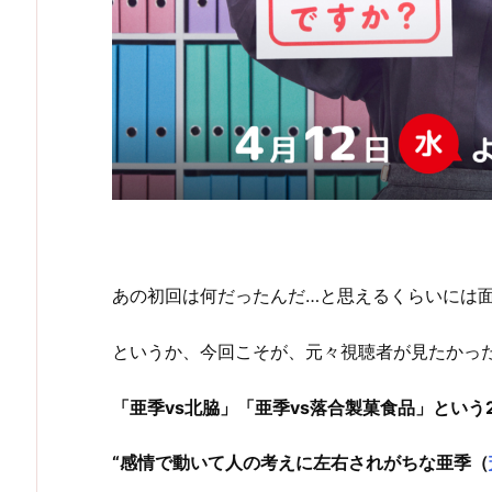
あの初回は何だったんだ…と思えるくらいには
というか、今回こそが、元々視聴者が見たかっ
「亜季vs北脇」「亜季vs落合製菓食品」という
“感情で動いて人の考えに左右されがちな亜季（