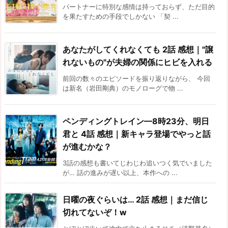
パートナーに特別な感情は持っておらず、ただ目的
を果たすための手段でしかない 「契 ...
あなたがしてくれなくても 2話 感想｜"譲
れないもの"が夫婦の関係にヒビを入れる
前回の数々のエピソードを振り返りながら、 今回
は新名（岩田剛典）のモノローグで物 ...
ペンディングトレイン—8時23分、明日
君と 4話 感想｜新キャラ登場でやっと話
が進むかな？
3話の感想も書いてじわじわ追いつく気でいました
が… 話の進みが遅い以上、本作への ...
日曜の夜ぐらいは… 2話 感想｜まだ信じ
切れてないぞ！w