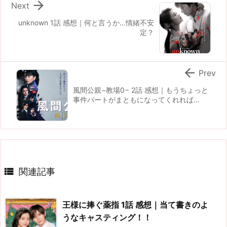

Next
unknown 1話 感想｜何と言うか…情緒不安
定？

Prev
風間公親−教場0− 2話 感想｜もうちょっと
事件パートがまともになってくれれば…

関連記事
王様に捧ぐ薬指 1話 感想｜当て書きのよ
うなキャスティング！！