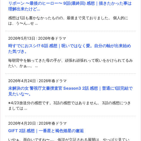
リボーン 〜最後のヒーロー〜 9話(最終回) 感想｜描きたかった事は
理解出来たけど…
感想は1話も書かなかったものの、最後まで見ておりました。 個人的に
は、う〜ん…せ ...
2026年5月13日
:
2026年春ドラマ
時すでにおスシ!? 6話 感想｜呪いではなく愛。自分の軸が出来始め
た気づき。
毎朝背中を触ってきた母の手が、頑張れ頑張れって呪いをかけられてるみ
たい、かぁ…。 ...
2026年4月24日
:
2026年春ドラマ
未解決の女 警視庁文書捜査官 Season3 2話 感想｜普通に1話完結で
見たいな〜。
※4/23放送分の感想です。3話の感想ではありません。 3話の感想につき
ましては ...
2026年4月20日
:
2026年春ドラマ
GIFT 2話 感想｜一番星と褐色矮星の邂逅
いやぁ、面白いですね〜…。 仮説が立証される展開は、やっぱり見てい