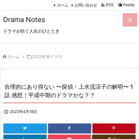

ホーム
お問い合わせ
Feedly
RSS
Drama Notes

ドラマが紡ぐ人生のひととき

メニュ

サイド

ホーム
>

2023年春ドラマ

前へ

合理的にあり得ない 〜探偵・上水流涼子の解明〜 1
次へ
話 感想｜平成中期のドラマかな？？

検索

2023年4月18日