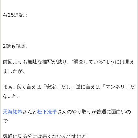
4/25追記：
2話も視聴。
前回よりも無駄な描写が減り、"調査している"ようには見え
ましたが、
まぁ…良く言えば「安定」だし、逆に言えば「マンネリ」だ
な…と。
天海祐希
さんと
松下洸平
さんのやり取りが普通に面白いの
で
気軽に見る分には悪くないんですけど、