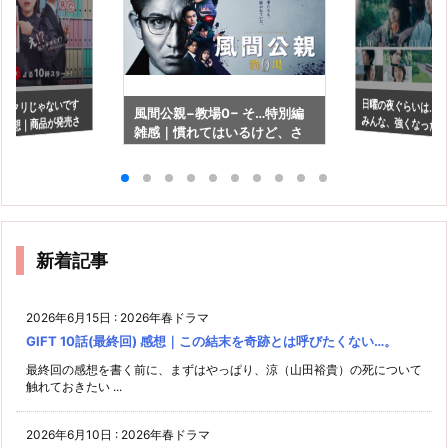
日曜の夜ぐらいは… 9
パクリじゃないです
風間公親−教場0− そ…特別編
みんな、強くなった
話 感想｜商品が発売さ
雑感｜慣れてはいるけど、さ
での苦労
すがにこれは…。
新着記事
2026年6月15日
:
2026年春ドラマ
GIFT 10話(最終回) 感想｜この結末を奇跡とは呼びたくない…。
最終回の感想を書く前に、まずはやっぱり、涼（山田裕貴）の死について
触れておきたい ...
2026年6月10日
:
2026年春ドラマ