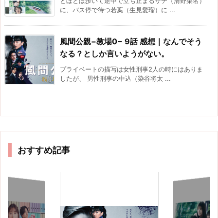
とぼとぼ歩いて途中で立ち止まるサチ（清野菜名）
に、バス停で待つ若葉（生見愛瑠）に ...
風間公親−教場0− 9話 感想｜なんでそう
なる？としか言いようがない。
プライベートの描写は女性刑事2人の時にはありま
したが、 男性刑事の中込（染谷将太 ...
おすすめ記事