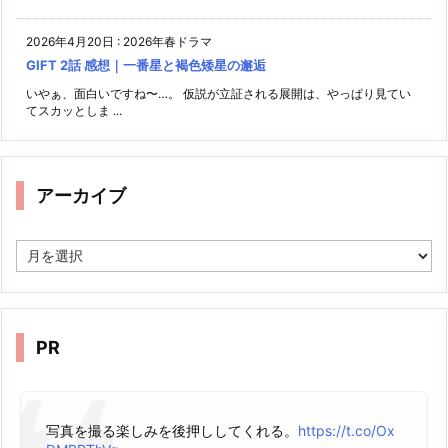
2026年4月20日
:
2026年春ドラマ
GIFT 2話 感想｜一番星と褐色矮星の邂逅
いやぁ、面白いですね〜…。 仮説が立証される展開は、やっぱり見てい
てスカッとしま ...
アーカイブ
ア
ー
カ
イ
ブ
PR
写真を撮る楽しみを後押ししてくれる。
https://t.co/Ox