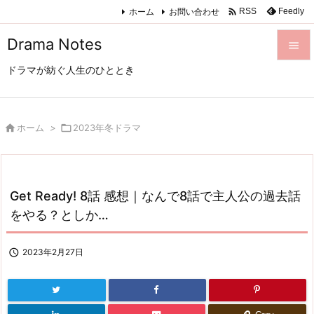

ホーム
お問い合わせ
Feedly
RSS
Drama Notes

ドラマが紡ぐ人生のひととき

メニュ

サイド

ホーム
>

2023年冬ドラマ

前へ

Get Ready! 8話 感想｜なんで8話で主人公の過去話
次へ
をやる？としか…

検索

2023年2月27日