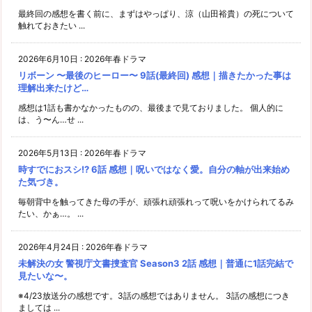
最終回の感想を書く前に、まずはやっぱり、涼（山田裕貴）の死について
触れておきたい ...
2026年6月10日
:
2026年春ドラマ
リボーン 〜最後のヒーロー〜 9話(最終回) 感想｜描きたかった事は
理解出来たけど…
感想は1話も書かなかったものの、最後まで見ておりました。 個人的に
は、う〜ん…せ ...
2026年5月13日
:
2026年春ドラマ
時すでにおスシ!? 6話 感想｜呪いではなく愛。自分の軸が出来始め
た気づき。
毎朝背中を触ってきた母の手が、頑張れ頑張れって呪いをかけられてるみ
たい、かぁ…。 ...
2026年4月24日
:
2026年春ドラマ
未解決の女 警視庁文書捜査官 Season3 2話 感想｜普通に1話完結で
見たいな〜。
※4/23放送分の感想です。3話の感想ではありません。 3話の感想につき
ましては ...