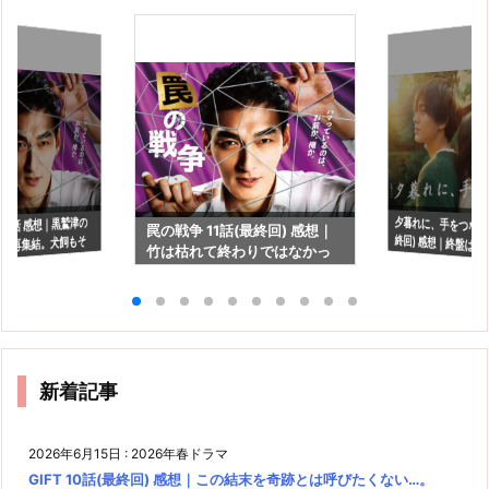
夕暮れに、手をつなぐ 
終回) 感想｜終盤
い"頼りになってた
 9話 感想｜黒鷲津の
罠の戦争 11話(最終回) 感想｜
の再集結。犬飼もそ
竹は枯れて終わりではなかっ
活します？
た
いかも。
新着記事
2026年6月15日
:
2026年春ドラマ
GIFT 10話(最終回) 感想｜この結末を奇跡とは呼びたくない…。