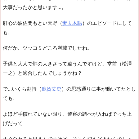
大事だったかと思います…。
肝心の波佐間もとい天野（
妻夫木聡
）のエピソードにして
も、
何だか、ツッコミどころ満載でしたね。
子供と大人で肺の大きさって違うんですけど、堂前（松澤
一之）と適合したんでしょうかね？
で…いくら剣持（
鹿賀丈史
）の思惑通りに事が動いてたとし
ても、
よほど手慣れていない限り、警察の調べが入ればでっち上
げだって
すぐ分かると思うんですけど、そこら辺もどうなんでしょ