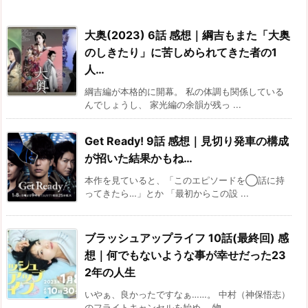
大奥(2023) 6話 感想｜綱吉もまた「大奥
のしきたり」に苦しめられてきた者の1
人…
綱吉編が本格的に開幕。 私の体調も関係している
んでしょうし、 家光編の余韻が残っ ...
Get Ready! 9話 感想｜見切り発車の構成
が招いた結果かもね…
本作を見ていると、「このエピソードを◯話に持
ってきたら…」とか 「最初からこの設 ...
ブラッシュアップライフ 10話(最終回) 感
想｜何でもないような事が幸せだった23
2年の人生
いやぁ、良かったですなぁ……。 中村（神保悟志）
のフライトキャンセルを始め、 物 ...