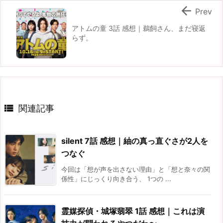

Prev
アトムの童 3話 感想｜鵜飼さん、まだ寝返
らず。

関連記事
silent 7話 感想｜紬の真っ直ぐさが2人を
つなぐ
今回は「想が声を出さない理由」と「想と奈々の関
係性」にじっくり向き合う、 1つの ...
霊媒探偵・城塚翡翠 1話 感想｜これは演