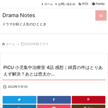

ホーム
お問い合わせ
Feedly
RSS
Drama Notes

ドラマが紡ぐ人生のひととき

メニュ

サイド

ホーム
>

2022年秋ドラマ

前へ

PICU 小児集中治療室 4話 感想｜綿貫の件はとりあ
次へ
えず解決？あとは悠太か…

検索

2022年11月1日