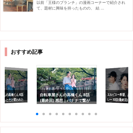
以前「王様のブランチ」の漫画コーナーで紹介され
て、題材に興味を持ったものの、 結 ...
おすすめ記事
エルピスー希望、あ
いー 10話(最終回) 
さんの高橋くん 6話
自転車屋さんの高橋くん 8話
ょっとだけ変われた
(最終回) 感想｜バナナで繋が
の光を信じるという
救われる
っていた2人