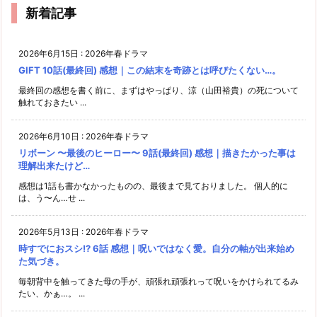
新着記事
2026年6月15日
:
2026年春ドラマ
GIFT 10話(最終回) 感想｜この結末を奇跡とは呼びたくない…。
最終回の感想を書く前に、まずはやっぱり、涼（山田裕貴）の死について
触れておきたい ...
2026年6月10日
:
2026年春ドラマ
リボーン 〜最後のヒーロー〜 9話(最終回) 感想｜描きたかった事は
理解出来たけど…
感想は1話も書かなかったものの、最後まで見ておりました。 個人的に
は、う〜ん…せ ...
2026年5月13日
:
2026年春ドラマ
時すでにおスシ!? 6話 感想｜呪いではなく愛。自分の軸が出来始め
た気づき。
毎朝背中を触ってきた母の手が、頑張れ頑張れって呪いをかけられてるみ
たい、かぁ…。 ...