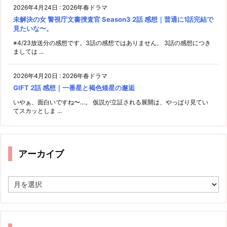
2026年4月24日
:
2026年春ドラマ
未解決の女 警視庁文書捜査官 Season3 2話 感想｜普通に1話完結で
見たいな〜。
※4/23放送分の感想です。3話の感想ではありません。 3話の感想につき
ましては ...
2026年4月20日
:
2026年春ドラマ
GIFT 2話 感想｜一番星と褐色矮星の邂逅
いやぁ、面白いですね〜…。 仮説が立証される展開は、やっぱり見てい
てスカッとしま ...
アーカイブ
ア
ー
カ
イ
ブ