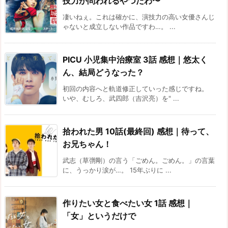
技力が問われるやつだわ〜
凄いねぇ。これは確かに、演技力の高い女優さんじ
ゃないと成立しない作品ですわ…。 ...
PICU 小児集中治療室 3話 感想｜悠太く
ん、結局どうなった？
初回の内容へと軌道修正していった感じですね。
いや、むしろ、武四郎（吉沢亮）を" ...
拾われた男 10話(最終回) 感想｜待って、
お兄ちゃん！
武志（草彅剛）の言う「ごめん。ごめん。」の言葉
に、うっかり涙が…。 15年ぶりに ...
作りたい女と食べたい女 1話 感想｜
「女」というだけで