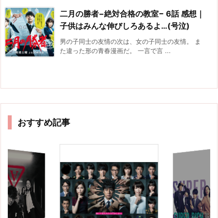
二月の勝者−絶対合格の教室− 6話 感想｜
子供はみんな伸びしろあるよ…(号泣)
男の子同士の友情の次は、女の子同士の友情。 ま
た違った形の青春漫画だ。 一言で言 ...
おすすめ記事