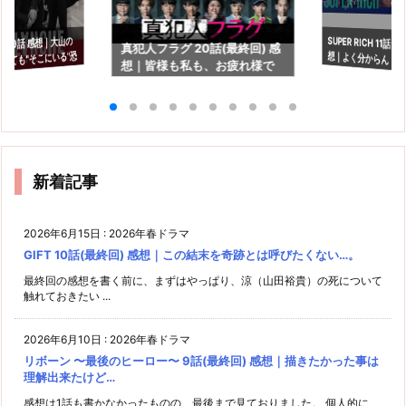
SUPER RICH 11話(
想｜よく分からんド
チ 9話 感想｜大山の
真犯人フラグ 20話(最終回) 感
くても"そこにいる"恐
想｜皆様も私も、お疲れ様で
た…で終わる残念感
した…。
新着記事
2026年6月15日
:
2026年春ドラマ
GIFT 10話(最終回) 感想｜この結末を奇跡とは呼びたくない…。
最終回の感想を書く前に、まずはやっぱり、涼（山田裕貴）の死について
触れておきたい ...
2026年6月10日
:
2026年春ドラマ
リボーン 〜最後のヒーロー〜 9話(最終回) 感想｜描きたかった事は
理解出来たけど…
感想は1話も書かなかったものの、最後まで見ておりました。 個人的に