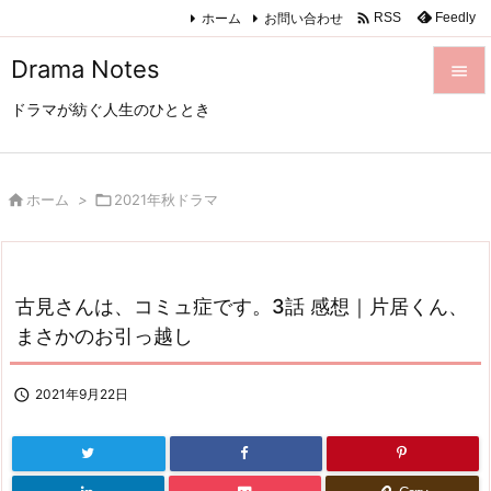

ホーム
お問い合わせ
Feedly
RSS
Drama Notes

ドラマが紡ぐ人生のひととき

メニュ

サイド

ホーム
>

2021年秋ドラマ

前へ

古見さんは、コミュ症です。3話 感想｜片居くん、
次へ
まさかのお引っ越し

検索

2021年9月22日