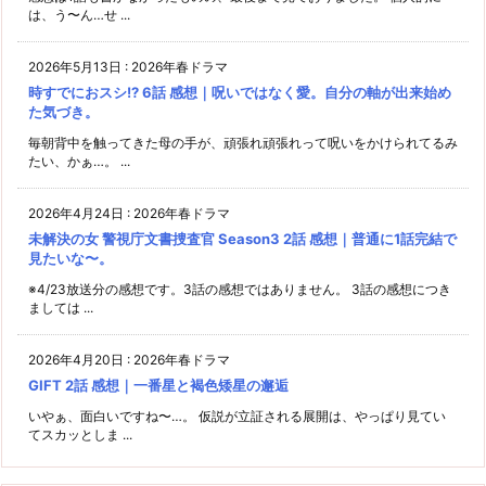
は、う〜ん…せ ...
2026年5月13日
:
2026年春ドラマ
時すでにおスシ!? 6話 感想｜呪いではなく愛。自分の軸が出来始め
た気づき。
毎朝背中を触ってきた母の手が、頑張れ頑張れって呪いをかけられてるみ
たい、かぁ…。 ...
2026年4月24日
:
2026年春ドラマ
未解決の女 警視庁文書捜査官 Season3 2話 感想｜普通に1話完結で
見たいな〜。
※4/23放送分の感想です。3話の感想ではありません。 3話の感想につき
ましては ...
2026年4月20日
:
2026年春ドラマ
GIFT 2話 感想｜一番星と褐色矮星の邂逅
いやぁ、面白いですね〜…。 仮説が立証される展開は、やっぱり見てい
てスカッとしま ...