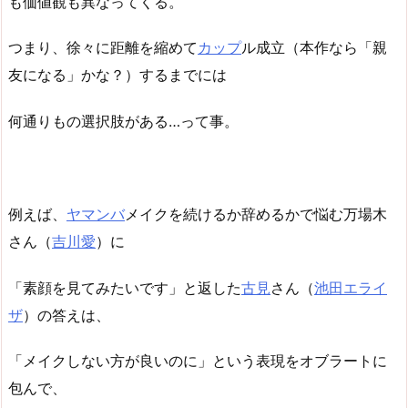
も価値観も異なってくる。
つまり、徐々に距離を縮めて
カップ
ル成立（本作なら「親
友になる」かな？）するまでには
何通りもの選択肢がある…って事。
例えば、
ヤマンバ
メイクを続けるか辞めるかで悩む万場木
さん（
吉川愛
）に
「素顔を見てみたいです」と返した
古見
さん（
池田エライ
ザ
）の答えは、
「メイクしない方が良いのに」という表現をオブラートに
包んで、