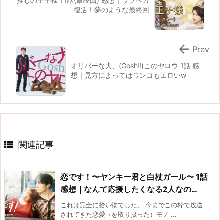
推しの王子様 11話(最終回) 感想｜ラブペガ
復活！夢のような最終回

Prev
オリバーな犬、(Gosh!!)このヤロウ 1話 感
想｜見方によってはワンコもエロいw

関連記事
恋です！〜ヤンキー君と白杖ガール〜 1話
感想｜なんて応援したくなる2人なの…
これは完全に拾い物でした。 今までこの枠で放送
されてきた恋愛（を取り扱った）モノ ...