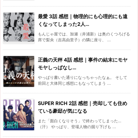
最愛 3話 感想｜物理的にも心理的にも遠
くなってしまった2人…
もんじゃ屋では、加瀬（井浦新）は奥のくつろげる
席で梨央（吉高由里子）の隣に座り、 ...
正義の天秤 4話 感想｜事件の結末にモヤ
モヤしっぱなし…
やっぱり書いた通りになっちゃったなぁ。 そして
前回と大体同じ感想にもなってしまう ...
SUPER RICH 2話 感想｜売却しても住め
ている豪邸が気になる
また「面白くなりそう」で終わってしまった…
（汗） やっぱり、登場人物の掘り下げも ...