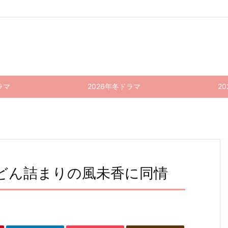
ラマ
2026年冬ドラマ
2
｜どん詰まりの風未香に同情
コント
半径5
いい
ドラゴ
半径5
いい
が始ま
メート
ね！光
ン桜(2
メート
ね！光
源氏く
ル 9話
021) 1
源氏く
ル 8話
る 10
ん
(最終
0話
ん
感想｜
話(最
し〜ず
回) 感
(最終
し〜ず
安易に
終回)
ん2 4
想｜フ
回) 感
ん2 3
踏み入
感想｜
話(最
ーミン
想｜池