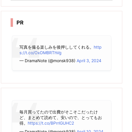
カ
イ
ブ
PR
写真を撮る楽しみを後押ししてくれる。
http
s://t.co/OxDMBRThVg
— DramaNote (@monsk938)
April 3, 2024
毎月買ってたので出費がそこそこだったけ
ど、まとめて読めて、安いので、とってもお
得。
https://t.co/BPrrlGUHC2
— DramaNote (@monsk938)
April 10, 2024