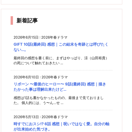
却賛成
ん2 3
回) 感
結婚後
コ
想｜フ
んてつ
回) 感
れては
ん2 4
派の教
話 感
想｜池
の2人
は
想｜誰
いけな
ーミン
けなく
師の気
想｜紫
ま
話(最
井戸演
の様子
かのた
い世界
＠芳根
て良い
持ちが
の上で
ま
出は池
もぜひ
めに着
終回)
だね
ば
さんの
よう分
はなく
新着記事
飾る人
ぇ…
井戸作
SP
感想｜
から
紫さん
生
で！
ん。
と再会
急に詰
め込ん
2026年6月15日
:
2026年春ドラマ
だ感満
でし
まし。
た。
GIFT 10話(最終回) 感想｜この結末を奇跡とは呼びたく
載の最
ない…。
終回…
最終回の感想を書く前に、まずはやっぱり、涼（山田裕貴）
の死について触れておきたい ...
2026年6月10日
:
2026年春ドラマ
リボーン 〜最後のヒーロー〜 9話(最終回) 感想｜描き
たかった事は理解出来たけど…
感想は1話も書かなかったものの、最後まで見ておりまし
た。 個人的には、う〜ん…せ ...
2026年5月13日
:
2026年春ドラマ
時すでにおスシ!? 6話 感想｜呪いではなく愛。自分の軸
が出来始めた気づき。