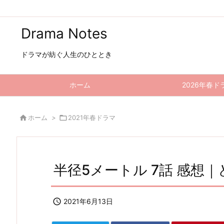
Drama Notes
ドラマが紡ぐ人生のひととき
ホーム
2026年春ド

ホーム
>

2021年春ドラマ
半径5メートル 7話 感想

2021年6月13日