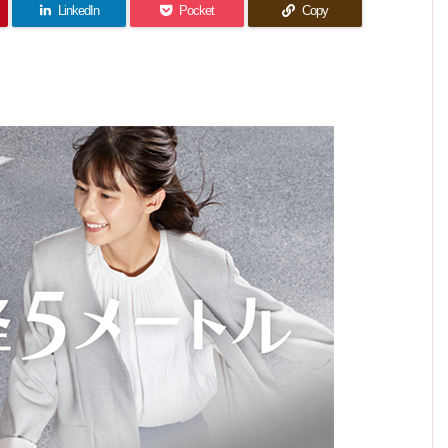
話 感
終回)
れては
＠芳根
コント
LinkedIn
Pocket
Copy
井戸演
想｜紫
感想｜
いけな
さんの
はまだ
出は池
急に詰
の上で
成長を
い世界
井戸作
まだ始
め込ん
はなく
見守る
だね
品でや
だ感満
まった
紫さん
ドラマ
ってお
載の最
ぇ…
と再会
でし
ばかり
終回…
くんな
た。
まし。