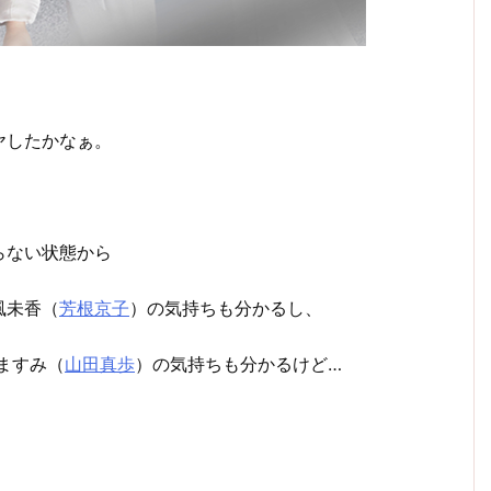
ヤしたかなぁ。
らない状態から
風未香（
芳根京子
）の気持ちも分かるし、
ますみ（
山田真歩
）の気持ちも分かるけど…