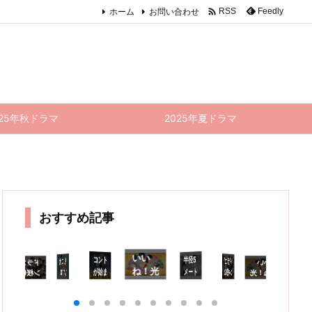

ホーム
お問い合わせ
Feedly
RSS
025年秋ドラマ
2025年夏ドラマ
おすすめ記事
いい
コント
半径5
成長を
見守る
ドラマ
リコカ
ドラゴ
品でや
ってお
くんな
いい
ドラゴ
半径5
着飾る
コ
ね！光
が始ま
メート
ツ 10
ン桜(2
ね！光
ン桜(2
メート
恋には
が
る
理由が
ル 8話
021)
源氏く
021) 1
話(最
ル 9話
る 9話
源氏く
話
あって
感想｜
9話 感
ん
0話
終回)
(最終
感想｜
ん
終
10話
安易に
想｜売
し〜ず
(最終
感想｜
回) 感
勝敗な
感
し〜ず
(最終
踏み入