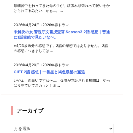
毎朝背中を触ってきた母の手が、頑張れ頑張れって呪いをか
けられてるみたい、かぁ…。 ...
2026年4月24日
:
2026年春ドラマ
未解決の女 警視庁文書捜査官 Season3 2話 感想｜普通
に1話完結で見たいな〜。
※4/23放送分の感想です。3話の感想ではありません。 3話
の感想につきましては ...
2026年4月20日
:
2026年春ドラマ
GIFT 2話 感想｜一番星と褐色矮星の邂逅
いやぁ、面白いですね〜…。 仮説が立証される展開は、やっ
ぱり見ていてスカッとしま ...
アーカイブ
ア
ー