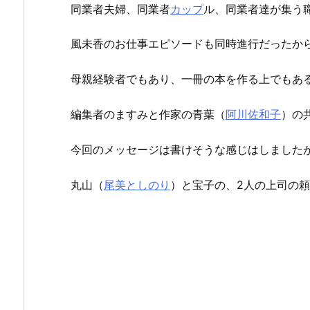
同業者夫婦、同業者
カップ
ル、同業者達が集う
風未香のお仕事エピソードも同時進行だったか
母親経験者でもあり、一冊の本を作る上でもあ
編集者のますみと作家の青葉（
阿川佐和子
）の
今回のメッセージは書けそうな感じはしました
丸山（
尾美としのり
）と宝子の、2人の上司の