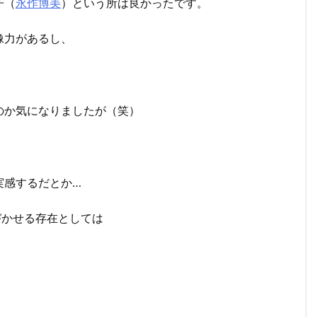
子（
永作博美
）という所は良かったです。
像力があるし、
。
のか気になりましたが（笑）
実感するだとか…
づかせる存在としては