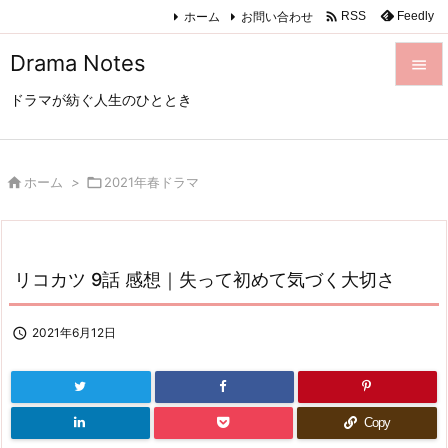

ホーム
お問い合わせ
Feedly
RSS
Drama Notes

ドラマが紡ぐ人生のひととき

メニュ

サイド

ホーム
>

2021年春ドラマ

前へ

リコカツ 9話 感想｜失って初めて気づく大切さ
次へ

検索

2021年6月12日
Copy