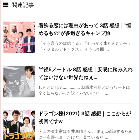

関連記事
着飾る恋には理由があって 3話 感想｜"悩
めるもの"が多過ぎるキャンプ旅
「そう言うのは信じる」「せっかく来たんだから」
「デジタルデトックス」 そう…今回 ...
半径5メートル 8話 感想｜安易に踏み入れ
てはいけない世界だねぇ…
しんどいねぇ…………… 就職氷河期というワードは
全く知らなかった訳じゃないけど、 ...
ドラゴン桜(2021) 3話 感想｜ここからが
初回ですw
今回の演出家は石井康晴さん。 まぁ…確認するため
に一応調べましたけど、見ているだ ...