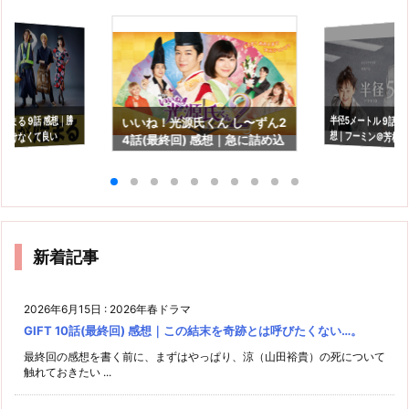
半径5メートル 9話(最
想｜フーミン＠芳根
始まる 9話 感想｜勝
いいね！光源氏くん し〜ずん2
つけなくて良い
4話(最終回) 感想｜急に詰め込
長を見守るドラマで
んだ感満載の最終回…
新着記事
2026年6月15日
:
2026年春ドラマ
GIFT 10話(最終回) 感想｜この結末を奇跡とは呼びたくない…。
最終回の感想を書く前に、まずはやっぱり、涼（山田裕貴）の死について
触れておきたい ...