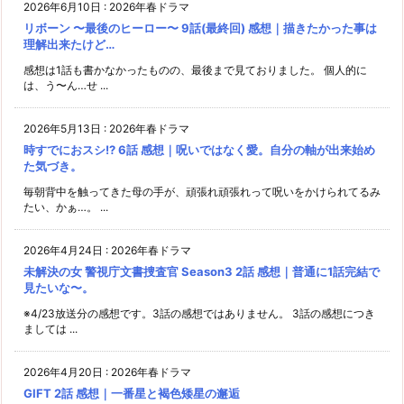
2026年6月10日
:
2026年春ドラマ
リボーン 〜最後のヒーロー〜 9話(最終回) 感想｜描きたかった事は
理解出来たけど…
感想は1話も書かなかったものの、最後まで見ておりました。 個人的に
は、う〜ん…せ ...
2026年5月13日
:
2026年春ドラマ
時すでにおスシ!? 6話 感想｜呪いではなく愛。自分の軸が出来始め
た気づき。
毎朝背中を触ってきた母の手が、頑張れ頑張れって呪いをかけられてるみ
たい、かぁ…。 ...
2026年4月24日
:
2026年春ドラマ
未解決の女 警視庁文書捜査官 Season3 2話 感想｜普通に1話完結で
見たいな〜。
※4/23放送分の感想です。3話の感想ではありません。 3話の感想につき
ましては ...
2026年4月20日
:
2026年春ドラマ
GIFT 2話 感想｜一番星と褐色矮星の邂逅