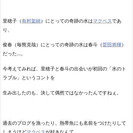
里穂子（
有村架純
）にとっての奇跡の水は
マクベス
であ
り、
俊春（毎熊克哉）にとっての奇跡の水は春斗（
菅田将暉
）
だった…。
今考えてみれば、里穂子と春斗の出会いが初回の「水のト
ラブル」というコントを
生み出したのも、決して偶然ではなかったんですねぇ。
過去のブログを漁ったり、熱帯魚にも名前をつけたりして
しまうほど
マクベス
が好きなんて