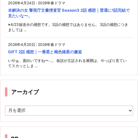
2026年4月24日
:
2026年春ドラマ
未解決の女 警視庁文書捜査官 Season3 2話 感想｜普通に1話完結で
見たいな〜。
※4/23放送分の感想です。3話の感想ではありません。 3話の感想につき
ましては ...
2026年4月20日
:
2026年春ドラマ
GIFT 2話 感想｜一番星と褐色矮星の邂逅
いやぁ、面白いですね〜…。 仮説が立証される展開は、やっぱり見てい
てスカッとしま ...
アーカイブ
ア
ー
カ
イ
ブ