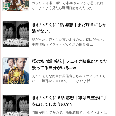
ガソリン珈琲 一瞬、小林薫さん？かと思ったけ
ど、よくよく見たら野間口徹さんだった ...
きれいのくに 1話 感想｜まだ序章にしか
過ぎない。
謎だった。謎としか言いようのない初回だった。
事前情報（ドラマトピックスの概要欄 ...
桜の塔 4話 感想｜フェイク映像だとまだ
疑ってる自分がいる…w
え〜？そんな簡単に尻尾出しちゃうの？ってくら
い、上層部がチョロい。 「いよいよ我 ...
きれいのくに 6話 感想｜凛は裏整形に手
を出してしまうのか？
時間が押してるので、簡単感想で。 タイトルとは