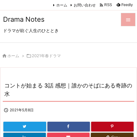

ホーム
お問い合わせ
Feedly
RSS
Drama Notes

ドラマが紡ぐ人生のひととき

メニュ

サイド

ホーム
>

2021年春ドラマ

前へ

コントが始まる 3話 感想｜誰かのそばにある奇跡の
次へ
水

検索

2021年5月8日