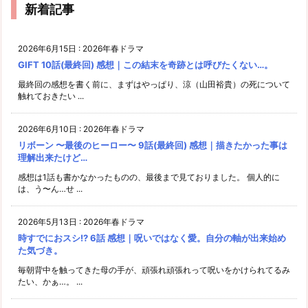
新着記事
2026年6月15日
:
2026年春ドラマ
GIFT 10話(最終回) 感想｜この結末を奇跡とは呼びたくない…。
最終回の感想を書く前に、まずはやっぱり、涼（山田裕貴）の死について
触れておきたい ...
2026年6月10日
:
2026年春ドラマ
リボーン 〜最後のヒーロー〜 9話(最終回) 感想｜描きたかった事は
理解出来たけど…
感想は1話も書かなかったものの、最後まで見ておりました。 個人的に
は、う〜ん…せ ...
2026年5月13日
:
2026年春ドラマ
時すでにおスシ!? 6話 感想｜呪いではなく愛。自分の軸が出来始め
た気づき。
毎朝背中を触ってきた母の手が、頑張れ頑張れって呪いをかけられてるみ
たい、かぁ…。 ...