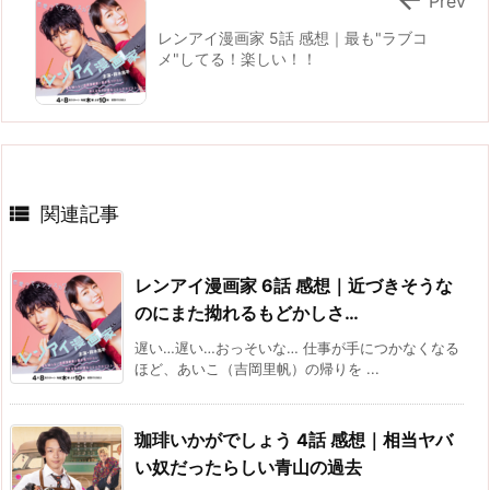
Prev
レンアイ漫画家 5話 感想｜最も"ラブコ
メ"してる！楽しい！！

関連記事
レンアイ漫画家 6話 感想｜近づきそうな
のにまた拗れるもどかしさ…
遅い…遅い…おっそいな… 仕事が手につかなくなる
ほど、あいこ（吉岡里帆）の帰りを ...
珈琲いかがでしょう 4話 感想｜相当ヤバ
い奴だったらしい青山の過去