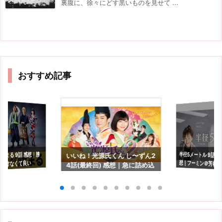
裏腹に、徐々にどす黒いものを見せて ...
おすすめ記事
半径5メートル 9話(最
想｜フーミン＠芳根
始まる 9話 感想｜勝
いいね！光源氏くん し〜ずん2
つけなくて良い
4話(最終回) 感想｜急に詰め込
長を見守るドラマで
んだ感満載の最終回…