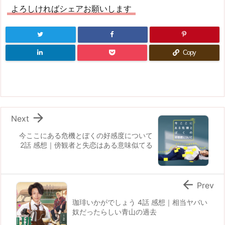
よろしければシェアお願いします
Copy

Next
今ここにある危機とぼくの好感度について
2話 感想｜傍観者と失恋はある意味似てる

Prev
珈琲いかがでしょう 4話 感想｜相当ヤバい
奴だったらしい青山の過去