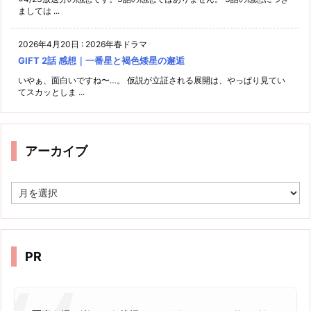
ましては ...
2026年4月20日
:
2026年春ドラマ
GIFT 2話 感想｜一番星と褐色矮星の邂逅
いやぁ、面白いですね〜…。 仮説が立証される展開は、やっぱり見てい
てスカッとしま ...
アーカイブ
ア
ー
カ
イ
ブ
PR