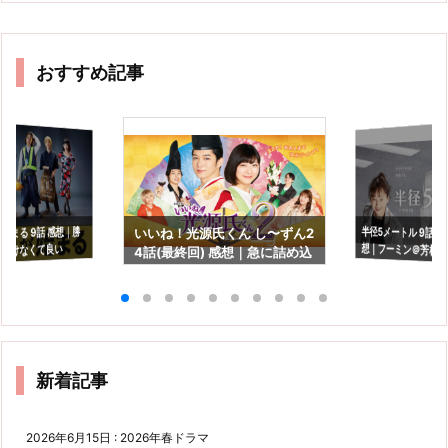
おすすめ記事
半径5メートル 9話(最
想｜フーミン＠芳根
始まる 9話 感想｜勝
いいね！光源氏くん し〜ずん2
つけなくて良い
4話(最終回) 感想｜急に詰め込
長を見守るドラマで
んだ感満載の最終回…
新着記事
2026年6月15日
:
2026年春ドラマ