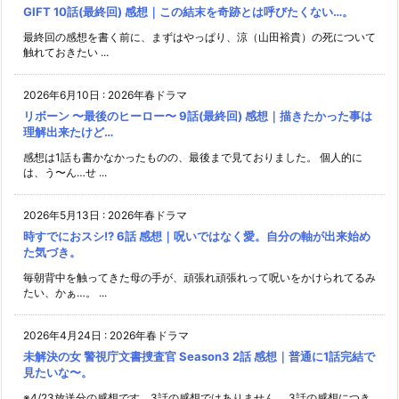
GIFT 10話(最終回) 感想｜この結末を奇跡とは呼びたくない…。
最終回の感想を書く前に、まずはやっぱり、涼（山田裕貴）の死について
触れておきたい ...
2026年6月10日
:
2026年春ドラマ
リボーン 〜最後のヒーロー〜 9話(最終回) 感想｜描きたかった事は
理解出来たけど…
感想は1話も書かなかったものの、最後まで見ておりました。 個人的に
は、う〜ん…せ ...
2026年5月13日
:
2026年春ドラマ
時すでにおスシ!? 6話 感想｜呪いではなく愛。自分の軸が出来始め
た気づき。
毎朝背中を触ってきた母の手が、頑張れ頑張れって呪いをかけられてるみ
たい、かぁ…。 ...
2026年4月24日
:
2026年春ドラマ
未解決の女 警視庁文書捜査官 Season3 2話 感想｜普通に1話完結で
見たいな〜。
※4/23放送分の感想です。3話の感想ではありません。 3話の感想につき