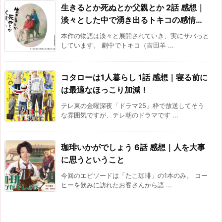
生きるとか死ぬとか父親とか 2話 感想｜
淡々とした中で湧き出るトキコの感情…
本作の物語は淡々と展開されていき、実にサバっと
しています。 劇中でトキコ（吉田羊 ...
コタローは1人暮らし 1話 感想｜寝る前に
は最適なほっこり加減！
テレ東の金曜深夜「ドラマ25」枠で放送してそう
な雰囲気ですが、テレ朝のドラマです ...
珈琲いかがでしょう 6話 感想｜人を大事
に思うということ
今回のエピソードは「たこ珈琲」の1本のみ。 コー
ヒーを飲みに訪れたお客さんから語 ...