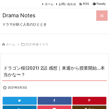

ホーム
お問い合わせ
Feedly
RSS
Drama Notes

ドラマが紡ぐ人生のひととき

メニュ

サイド

ホーム
>

2021年春ドラマ

前へ

ドラゴン桜(2021) 2話 感想｜来週から授業開始…本
次へ
当かな〜？

検索

2021年5月3日