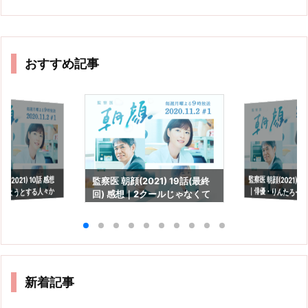
おすすめ記事
監察医 朝顔(2021) 1
｜俳優・りんたろー
(2021) 10話 感想
監察医 朝顔(2021) 19話(最終
めようとする人々か
回) 感想｜2クールじゃなくて
も。
綻び
も良かったなぁ。
新着記事