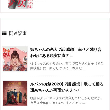

関連記事
姉ちゃんの恋人 7話 感想｜幸せと隣り合
わせにある現実に直面…
投げキッスのやり合い、布巾で涙を拭く貴子（和久
井映見）に、頭ぐりぐりに… 本来だ ...
ルパンの娘(2020) 7話 感想｜歌って踊る
環奈ちゃんが可愛いんえ〜♪
物語がクライマックスに突入しているからなのか、
今回は全体的にえらいシリアスでし ...