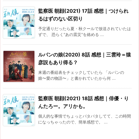
監察医 朝顔(2021) 17話 感想｜つけられ
るはずのない区切り
予定通りだったら夏・秋クールで放送されていたは
ずで、 恐らく"あの震災"を絡める ...
ルパンの娘(2020) 8話 感想｜三雲玲＝猿
彦説もあり得る？
来週の番組表をチェックしていたら 「ルパンの
娘〜愛の物語〜」と書かれていたから何 ...
監察医 朝顔(2021) 18話 感想｜俳優・り
んたろー。アリかも。
個人的な事情でちょっとバタバタしてて、この時間
になっちゃったので、簡単感想で。 ...