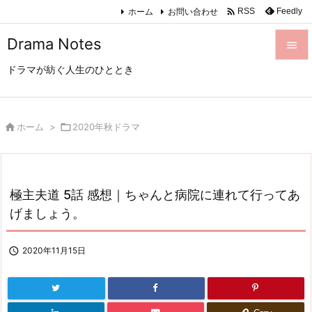

ホーム
お問い合わせ
Feedly
RSS
Drama Notes

ドラマが紡ぐ人生のひととき

メニュ

サイド

ホーム
>

2020年秋ドラマ

前へ

極主夫道 5話 感想｜ちゃんと病院に連れて行ってあ
次へ
げましょう。

検索

2020年11月15日