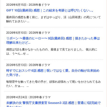
2026年6月15日
:
2026年春ドラマ
GIFT 10話(最終回) 感想｜この結末を奇跡とは呼びたくない…。
最終回の感想を書く前に、まずはやっぱり、涼（山田裕貴）の死について
触れておきたい ...
2026年6月10日
:
2026年春ドラマ
リボーン 〜最後のヒーロー〜 9話(最終回) 感想｜描きたかった事は
理解出来たけど…
感想は1話も書かなかったものの、最後まで見ておりました。 個人的に
は、う〜ん…せ ...
2026年5月13日
:
2026年春ドラマ
時すでにおスシ!? 6話 感想｜呪いではなく愛。自分の軸が出来始め
た気づき。
毎朝背中を触ってきた母の手が、頑張れ頑張れって呪いをかけられてるみ
たい、かぁ…。 ...
2026年4月24日
:
2026年春ドラマ
未解決の女 警視庁文書捜査官 Season3 2話 感想｜普通に1話完結で