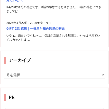
見たいな〜。
※4/23放送分の感想です。3話の感想ではありません。 3話の感想につき
ましては ...
2026年4月20日
:
2026年春ドラマ
GIFT 2話 感想｜一番星と褐色矮星の邂逅
いやぁ、面白いですね〜…。 仮説が立証される展開は、やっぱり見てい
てスカッとしま ...
アーカイブ
ア
ー
カ
イ
ブ
PR