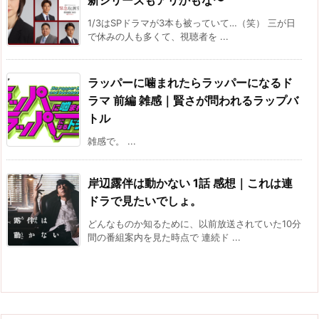
新シリーズもアリかもな〜
1/3はSPドラマが3本も被っていて…（笑） 三が日
で休みの人も多くて、視聴者を ...
ラッパーに噛まれたらラッパーになるド
ラマ 前編 雑感｜賢さが問われるラップバ
トル
雑感で。 ...
岸辺露伴は動かない 1話 感想｜これは連
ドラで見たいでしょ。
どんなものか知るために、以前放送されていた10分
間の番組案内を見た時点で 連続ド ...