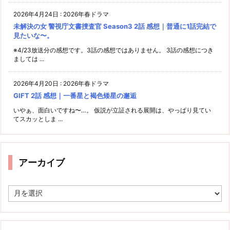
2026年4月24日
:
2026年春ドラマ
未解決の女 警視庁文書捜査官 Season3 2話 感想｜普通に1話完結で
見たいな〜。
※4/23放送分の感想です。3話の感想ではありません。 3話の感想につき
ましては ...
2026年4月20日
:
2026年春ドラマ
GIFT 2話 感想｜一番星と褐色矮星の邂逅
いやぁ、面白いですね〜…。 仮説が立証される展開は、やっぱり見てい
てスカッとしま ...
アーカイブ
ア
ー
カ
イ
ブ