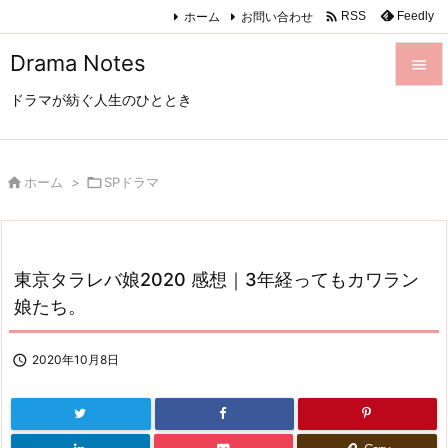

ホーム
お問い合わせ
Feedly
RSS
Drama Notes

ドラマが紡ぐ人生のひととき

メニュ

サイド

ホーム
>

SPドラマ

前へ

東京タラレバ娘2020 感想｜3年経ってもカワラン
次へ
娘たち。

検索

2020年10月8日