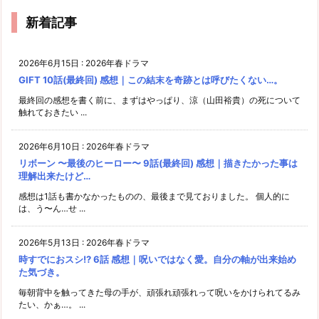
新着記事
2026年6月15日
:
2026年春ドラマ
GIFT 10話(最終回) 感想｜この結末を奇跡とは呼びたくない…。
最終回の感想を書く前に、まずはやっぱり、涼（山田裕貴）の死について
触れておきたい ...
2026年6月10日
:
2026年春ドラマ
リボーン 〜最後のヒーロー〜 9話(最終回) 感想｜描きたかった事は
理解出来たけど…
感想は1話も書かなかったものの、最後まで見ておりました。 個人的に
は、う〜ん…せ ...
2026年5月13日
:
2026年春ドラマ
時すでにおスシ!? 6話 感想｜呪いではなく愛。自分の軸が出来始め
た気づき。
毎朝背中を触ってきた母の手が、頑張れ頑張れって呪いをかけられてるみ
たい、かぁ…。 ...