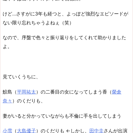
けど…さすがに3年も経つと、よっぽど強烈なエピソードが
ない限り忘れちゃうよねぇ（笑）
なので、序盤で色々と振り返りをしてくれて助かりました
よ。
見ていくうちに、
鮫島（
平岡祐太
）の二番目の女になってしまう香（
榮倉
奈々
）のくだりも、
妻がいると分かっていながらも不倫に手を出してしまう
小雪
（
大島優子
）のくだりも ←しかし、
田中圭
さんが出演