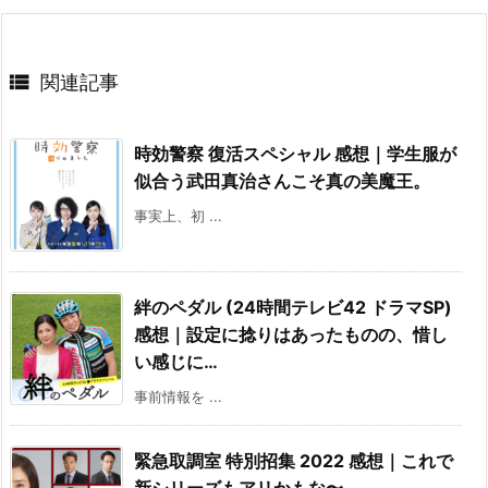

関連記事
時効警察 復活スペシャル 感想｜学生服が
似合う武田真治さんこそ真の美魔王。
事実上、初 ...
絆のペダル (24時間テレビ42 ドラマSP)
感想｜設定に捻りはあったものの、惜し
い感じに…
事前情報を ...
緊急取調室 特別招集 2022 感想｜これで