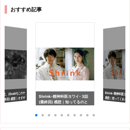
おすすめ記事
犬、(Gosh!!)このヤ
Shrink-精神科医ヨワ
感想｜想ってくれる
Shrink-精神科医ヨワイ- 3話
(最終回) 感想｜オダギ
(最終回) 感想｜知ってるのと
にいるという幸せ
に驚くオダギリジョ
知らないのでは見え方が違う