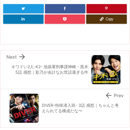
Copy

Next
キワドい2人-K2- 池袋署刑事課神崎・黒木
5話 感想｜彩乃が余計なお世話過ぎる件

Prev
DIVER-特殊潜入班- 3話 感想｜ちゃんと考
えられてる構成だな〜