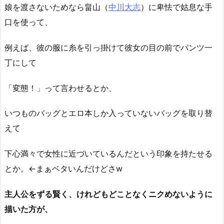
娘を渡さないためなら畠山（
中川大志
）に卑怯で姑息な手
口を使って、
例えば、彼の服に糸を引っ掛けて彼女の目の前でパンツ一
丁にして
「変態！」って言わせるとか、
いつものバッグとエロ本しか入っていないバッグを取り替
えて
下心満々で女性に近づいているんだという印象を持たせる
とか。←まぁベタいんだけどさw
主人公をずる賢く、けれどもどことなくニクめないように
描いた方が、