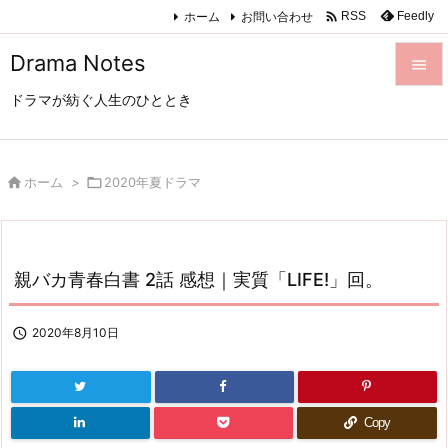

ホーム
お問い合わせ
Feedly
RSS
Drama Notes

ドラマが紡ぐ人生のひととき

メニュ

サイド

ホーム
>

2020年夏ドラマ

前へ

親バカ青春白書 2話 感想｜実質「LIFE!」回。
次へ

検索

2020年8月10日
Copy