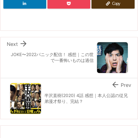
Copy

Next
JOKE〜2022パニック配信！ 感想｜この世
で一番怖いものは過信

Prev
半沢直樹(2020) 4話 感想｜本人公認の従兄
弟漫才祭り、完結？