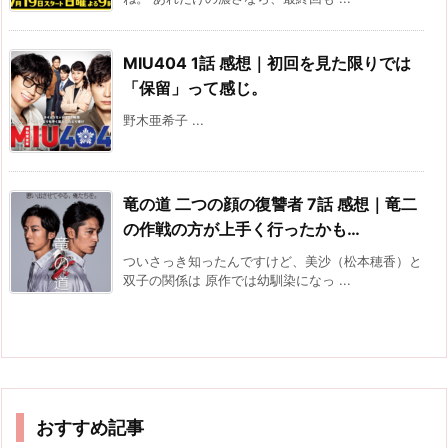
MIU404 1話 感想｜初回を見た限りでは
「保留」って感じ。
野木亜希子 ...
竜の道 二つの顔の復讐者 7話 感想｜竜二
の作戦の方が上手く行ったかも…
ついさっき知ったんですけど、美沙（松本穂香）と
双子の関係は 原作では幼馴染になっ ...
おすすめ記事