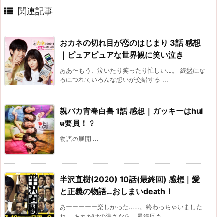

関連記事
おカネの切れ目が恋のはじまり 3話 感想
｜ピュアピュアな世界観に笑い泣き
ああ〜もう、泣いたり笑ったり忙しい…。 終盤にな
るにつれていろんな想いが交錯する ...
親バカ青春白書 1話 感想｜ガッキーはhul
u要員！？
物語の展開 ...
半沢直樹(2020) 10話(最終回) 感想｜愛
と正義の物語…おしまいdeath！
あーーーーー楽しかった……。終わっちゃいました
ね。 あれだけの濃さなら、最終回も ...