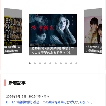
おカネの切れ目が恋
り 4話(最終回) 感想
2020) 9話 感想｜土
恐怖新聞 7話(最終回) 感想｜ツ
う名の組体操www
ッコミ甲斐のあるドラマでし
へのファンレター…だ
た（笑）
新着記事
2026年6月15日
:
2026年春ドラマ
GIFT 10話(最終回) 感想｜この結末を奇跡とは呼びたくない…。