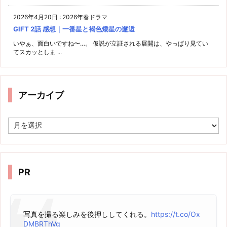
2026年4月20日
:
2026年春ドラマ
GIFT 2話 感想｜一番星と褐色矮星の邂逅
いやぁ、面白いですね〜…。 仮説が立証される展開は、やっぱり見てい
てスカッとしま ...
アーカイブ
ア
ー
カ
イ
ブ
PR
写真を撮る楽しみを後押ししてくれる。
https://t.co/Ox
DMBRThVg