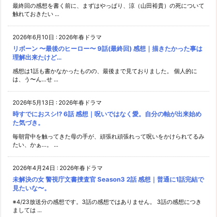
最終回の感想を書く前に、まずはやっぱり、涼（山田裕貴）の死について
触れておきたい ...
2026年6月10日
:
2026年春ドラマ
リボーン 〜最後のヒーロー〜 9話(最終回) 感想｜描きたかった事は
理解出来たけど…
感想は1話も書かなかったものの、最後まで見ておりました。 個人的に
は、う〜ん…せ ...
2026年5月13日
:
2026年春ドラマ
時すでにおスシ!? 6話 感想｜呪いではなく愛。自分の軸が出来始め
た気づき。
毎朝背中を触ってきた母の手が、頑張れ頑張れって呪いをかけられてるみ
たい、かぁ…。 ...
2026年4月24日
:
2026年春ドラマ
未解決の女 警視庁文書捜査官 Season3 2話 感想｜普通に1話完結で
見たいな〜。
※4/23放送分の感想です。3話の感想ではありません。 3話の感想につき
ましては ...