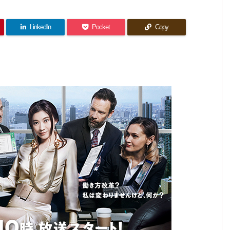
1
話(最
得とし
話 感
回) 感
甲斐の
分から
終回)
か言え
想｜ピ
あるド
想｜愛
感想｜
ない前
ないよ
ュアピ
ラマで
春馬く
と正義
ね。
前前世
した
ュアな
んへの
の物
（笑）
物語
LinkedIn
Pocket
Copy
世界観
ファン
語…お
に笑い
レタ
しまい
ー…だ
泣き
deat
ね。
h！