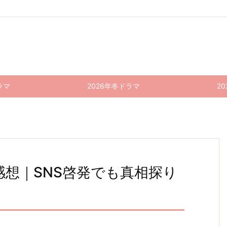
ラマ
2026年冬ドラマ
2
話 感想｜SNS啓発でも真相探り
恐怖新
半沢直
おカネ
恐怖新
おカネ
恐怖新
聞 5話
樹(20
の切れ
聞 6話
の切れ
聞 7話
(最終
目が恋
感想｜
目が恋
20) 1
感想｜
回) 感
のはじ
まぁ、
のはじ
0話
分かる
想｜ツ
まり 4
自業自
まり 3
(最終
ようで
ッコミ