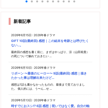
話(最
(最終
さんが
まり 3
自業自
まり 2
まり 4
想｜土
分
終回)
回) 感
想｜ツ
良い母
話 感
得とし
話 感
な
話(最
下座と
雑感｜
想｜愛
親で終
想｜ピ
ッコミ
前
か言え
想
全員集
と正義
終回)
いう名
わるは
ュアピ
物
甲斐の
ないよ
｜"じ
結はし
の物
感想｜
の組体
ずがな
ュアな
たけど
語…お
ね。
れキュ
あるド
い。
世界観
春馬く
操ww
さ…
しまい
新着記事
ン"っ
ラマで
に笑い
deat
w
ぽくな
泣き
した
h！
ってき
（笑）
レタ
たぞ〜
2026年6月15日
:
2026年春ドラマ
ね。
GIFT 10話(最終回) 感想｜この結末を奇跡とは呼びたく
ない…。
最終回の感想を書く前に、まずはやっぱり、涼（山田裕貴）
の死について触れておきたい ...
2026年6月10日
:
2026年春ドラマ
リボーン 〜最後のヒーロー〜 9話(最終回) 感想｜描き
たかった事は理解出来たけど…
感想は1話も書かなかったものの、最後まで見ておりまし
た。 個人的には、う〜ん…せ ...
2026年5月13日
:
2026年春ドラマ
時すでにおスシ!? 6話 感想｜呪いではなく愛。自分の軸