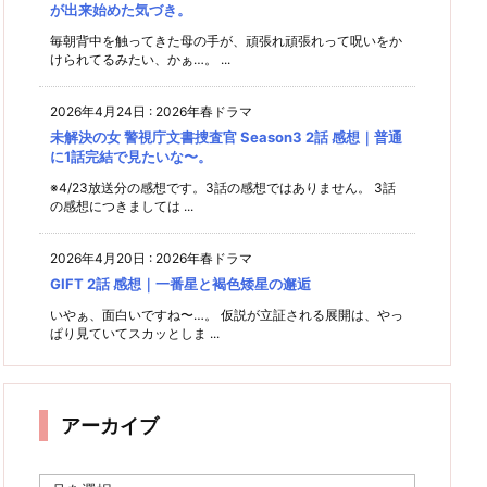
が出来始めた気づき。
毎朝背中を触ってきた母の手が、頑張れ頑張れって呪いをか
けられてるみたい、かぁ…。 ...
2026年4月24日
:
2026年春ドラマ
未解決の女 警視庁文書捜査官 Season3 2話 感想｜普通
に1話完結で見たいな〜。
※4/23放送分の感想です。3話の感想ではありません。 3話
の感想につきましては ...
2026年4月20日
:
2026年春ドラマ
GIFT 2話 感想｜一番星と褐色矮星の邂逅
いやぁ、面白いですね〜…。 仮説が立証される展開は、やっ
ぱり見ていてスカッとしま ...
アーカイブ
ア