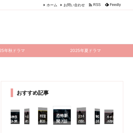

ホーム
お問い合わせ
Feedly
RSS
025年秋ドラマ
2025年夏ドラマ
おすすめ記事
恐怖新
半沢直
おカネ
んへの
ファン
ー…だ
おカネ
恐怖新
おカネ
恐怖新
半沢直
アンサ
恐
聞 7話
樹(20
の切れ
の切れ
聞 6話
の切れ
聞 4話
樹(20
ング・
聞
感
シンデ
20) 1
感想｜
目が恋
感想｜
目が恋
目が恋
20) 9
(最終
分
レラ 1
0話
黒木瞳
のはじ
まぁ、
のはじ
のはじ
話 感
回) 感
よ