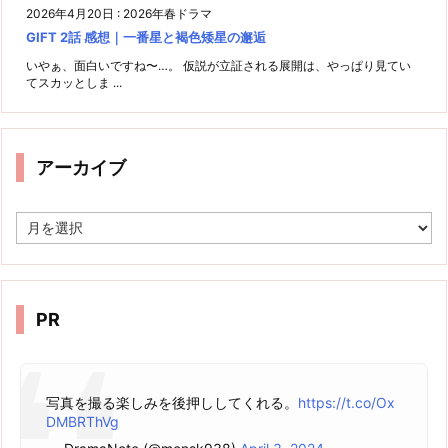
2026年4月20日
:
2026年春ドラマ
GIFT 2話 感想｜一番星と褐色矮星の邂逅
いやぁ、面白いですね〜…。 仮説が立証される展開は、やっぱり見てい
てスカッとしま ...
アーカイブ
ア
ー
カ
イ
ブ
PR
写真を撮る楽しみを後押ししてくれる。
https://t.co/Ox
DMBRThVg