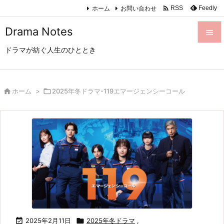

ホーム
お問い合わせ
Feedly
RSS
Drama Notes

ドラマが紡ぐ人生のひととき

メニュ

サイド

ホーム
>

2025年冬ドラマ-119エマージェンシーコール

前へ

次へ

検索

2025年2月11日

2025年冬ドラマ
,