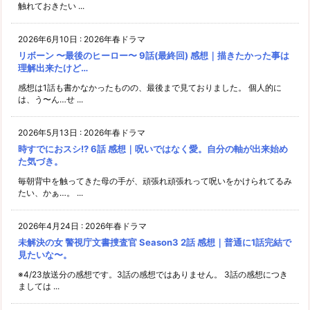
触れておきたい ...
2026年6月10日
:
2026年春ドラマ
リボーン 〜最後のヒーロー〜 9話(最終回) 感想｜描きたかった事は
理解出来たけど…
感想は1話も書かなかったものの、最後まで見ておりました。 個人的に
は、う〜ん…せ ...
2026年5月13日
:
2026年春ドラマ
時すでにおスシ!? 6話 感想｜呪いではなく愛。自分の軸が出来始め
た気づき。
毎朝背中を触ってきた母の手が、頑張れ頑張れって呪いをかけられてるみ
たい、かぁ…。 ...
2026年4月24日
:
2026年春ドラマ
未解決の女 警視庁文書捜査官 Season3 2話 感想｜普通に1話完結で
見たいな〜。
※4/23放送分の感想です。3話の感想ではありません。 3話の感想につき
ましては ...