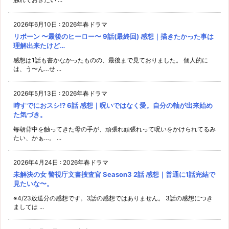
2026年6月10日
:
2026年春ドラマ
リボーン 〜最後のヒーロー〜 9話(最終回) 感想｜描きたかった事は
理解出来たけど…
感想は1話も書かなかったものの、最後まで見ておりました。 個人的に
は、う〜ん…せ ...
2026年5月13日
:
2026年春ドラマ
時すでにおスシ!? 6話 感想｜呪いではなく愛。自分の軸が出来始め
た気づき。
毎朝背中を触ってきた母の手が、頑張れ頑張れって呪いをかけられてるみ
たい、かぁ…。 ...
2026年4月24日
:
2026年春ドラマ
未解決の女 警視庁文書捜査官 Season3 2話 感想｜普通に1話完結で
見たいな〜。
※4/23放送分の感想です。3話の感想ではありません。 3話の感想につき
ましては ...