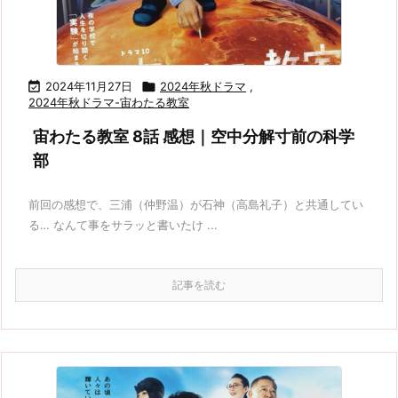

2024年11月27日

2024年秋ドラマ
,
2024年秋ドラマ-宙わたる教室
宙わたる教室 8話 感想｜空中分解寸前の科学
部
前回の感想で、三浦（仲野温）が石神（高島礼子）と共通してい
る… なんて事をサラッと書いたけ ...
記事を読む