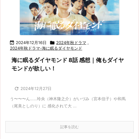

2024年12月16日

2024年秋ドラマ
,
2024年秋ドラマ-海に眠るダイヤモンド
海に眠るダイヤモンド 8話 感想｜俺もダイヤ
モンドが欲しい！

2024年12月27日
う〜〜〜ん……玲央（神木隆之介）がいづみ（宮本信子）や和馬
（尾美としのり）に 感化されて大 ...
記事を読む