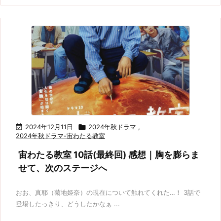

2024年12月11日

2024年秋ドラマ
,
2024年秋ドラマ-宙わたる教室
宙わたる教室 10話(最終回) 感想｜胸を膨らま
せて、次のステージへ
おお、真耶（菊地姫奈）の現在について触れてくれた…！ 3話で
登場したっきり、どうしたかなぁ ...