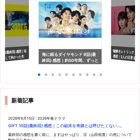
嘘解きレトリック 11
感想｜2人の日常を
 8話(最終回) 感想｜祐
海に眠るダイヤモンド 9話(最
ーンして向かった先
終回) 感想｜約50年間、ずっと
見たい…
両想いだったけど…
新着記事
2026年6月15日
:
2026年春ドラマ
GIFT 10話(最終回) 感想｜この結末を奇跡とは呼びたくない…。
最終回の感想を書く前に、まずはやっぱり、涼（山田裕貴）の死について
触れておきたい ...