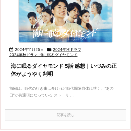

2024年11月25日

2024年秋ドラマ
,
2024年秋ドラマ-海に眠るダイヤモンド
海に眠るダイヤモンド 5話 感想｜いづみの正
体がようやく判明
前回は、時代の行き来は多けれど時代間隔自体は狭く、"あの
日"が共通項になっている ストーリ ...
記事を読む