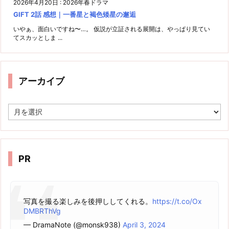
2026年4月20日
:
2026年春ドラマ
GIFT 2話 感想｜一番星と褐色矮星の邂逅
いやぁ、面白いですね〜…。 仮説が立証される展開は、やっぱり見てい
てスカッとしま ...
アーカイブ
ア
ー
カ
イ
ブ
PR
写真を撮る楽しみを後押ししてくれる。
https://t.co/Ox
DMBRThVg
— DramaNote (@monsk938)
April 3, 2024