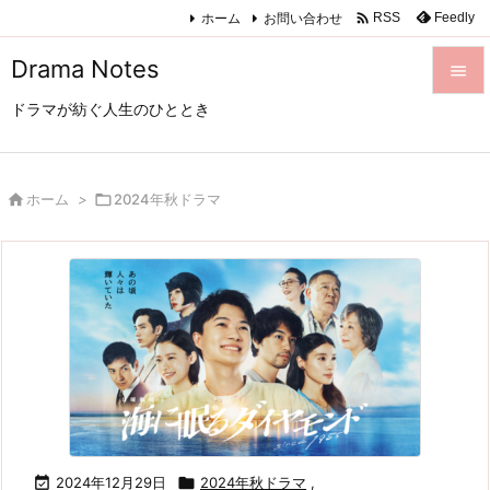

ホーム
お問い合わせ
Feedly
RSS
Drama Notes

ドラマが紡ぐ人生のひととき

メニュ

サイド

ホーム
>

2024年秋ドラマ

前へ

次へ

検索

2024年12月29日

2024年秋ドラマ
,