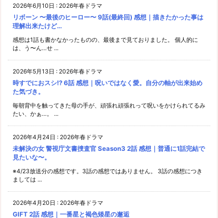
2026年6月10日
:
2026年春ドラマ
リボーン 〜最後のヒーロー〜 9話(最終回) 感想｜描きたかった事は
理解出来たけど…
感想は1話も書かなかったものの、最後まで見ておりました。 個人的に
は、う〜ん…せ ...
2026年5月13日
:
2026年春ドラマ
時すでにおスシ!? 6話 感想｜呪いではなく愛。自分の軸が出来始め
た気づき。
毎朝背中を触ってきた母の手が、頑張れ頑張れって呪いをかけられてるみ
たい、かぁ…。 ...
2026年4月24日
:
2026年春ドラマ
未解決の女 警視庁文書捜査官 Season3 2話 感想｜普通に1話完結で
見たいな〜。
※4/23放送分の感想です。3話の感想ではありません。 3話の感想につき
ましては ...
2026年4月20日
:
2026年春ドラマ
GIFT 2話 感想｜一番星と褐色矮星の邂逅