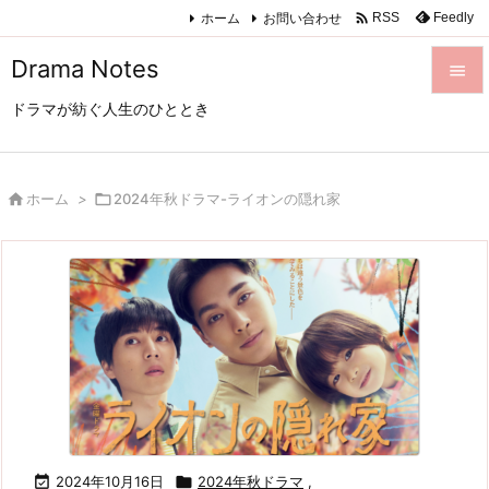

ホーム
お問い合わせ
Feedly
RSS
Drama Notes

ドラマが紡ぐ人生のひととき

メニュ

サイド

ホーム
>

2024年秋ドラマ-ライオンの隠れ家

前へ

次へ

検索

2024年10月16日

2024年秋ドラマ
,