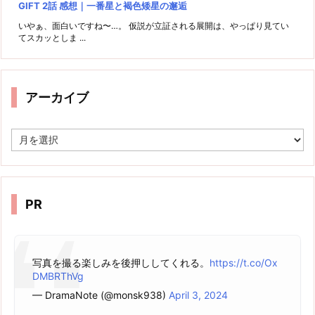
GIFT 2話 感想｜一番星と褐色矮星の邂逅
いやぁ、面白いですね〜…。 仮説が立証される展開は、やっぱり見てい
てスカッとしま ...
アーカイブ
ア
ー
カ
イ
ブ
PR
写真を撮る楽しみを後押ししてくれる。
https://t.co/Ox
DMBRThVg
— DramaNote (@monsk938)
April 3, 2024