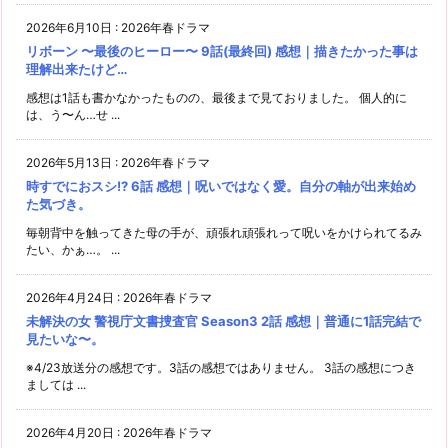
2026年6月10日
:
2026年春ドラマ
リボーン 〜最後のヒーロー〜 9話(最終回) 感想｜描きたかった事は
理解出来たけど…
感想は1話も書かなかったものの、最後まで見ておりました。 個人的に
は、う〜ん…せ ...
2026年5月13日
:
2026年春ドラマ
時すでにおスシ!? 6話 感想｜呪いではなく愛。自分の軸が出来始め
た気づき。
毎朝背中を触ってきた母の手が、頑張れ頑張れって呪いをかけられてるみ
たい、かぁ…。 ...
2026年4月24日
:
2026年春ドラマ
未解決の女 警視庁文書捜査官 Season3 2話 感想｜普通に1話完結で
見たいな〜。
※4/23放送分の感想です。3話の感想ではありません。 3話の感想につき
ましては ...
2026年4月20日
:
2026年春ドラマ