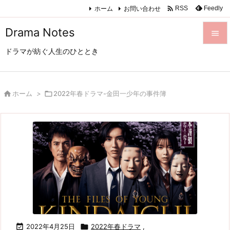

ホーム
お問い合わせ
Feedly
RSS
Drama Notes

ドラマが紡ぐ人生のひととき

メニュ

サイド

ホーム
>

2022年春ドラマ-金田一少年の事件簿

前へ

次へ

検索

2022年4月25日

2022年春ドラマ
,