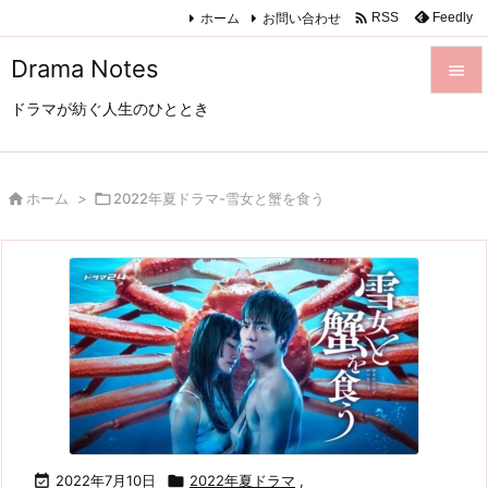

ホーム
お問い合わせ
Feedly
RSS
Drama Notes

ドラマが紡ぐ人生のひととき

メニュ

サイド

ホーム
>

2022年夏ドラマ-雪女と蟹を食う

前へ

次へ

検索

2022年7月10日

2022年夏ドラマ
,