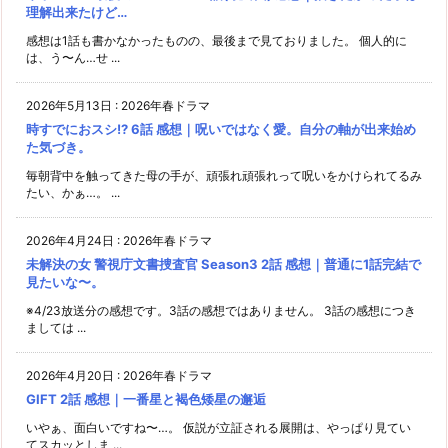
理解出来たけど…
感想は1話も書かなかったものの、最後まで見ておりました。 個人的に
は、う〜ん…せ ...
2026年5月13日
:
2026年春ドラマ
時すでにおスシ!? 6話 感想｜呪いではなく愛。自分の軸が出来始め
た気づき。
毎朝背中を触ってきた母の手が、頑張れ頑張れって呪いをかけられてるみ
たい、かぁ…。 ...
2026年4月24日
:
2026年春ドラマ
未解決の女 警視庁文書捜査官 Season3 2話 感想｜普通に1話完結で
見たいな〜。
※4/23放送分の感想です。3話の感想ではありません。 3話の感想につき
ましては ...
2026年4月20日
:
2026年春ドラマ
GIFT 2話 感想｜一番星と褐色矮星の邂逅
いやぁ、面白いですね〜…。 仮説が立証される展開は、やっぱり見てい
てスカッとしま ...