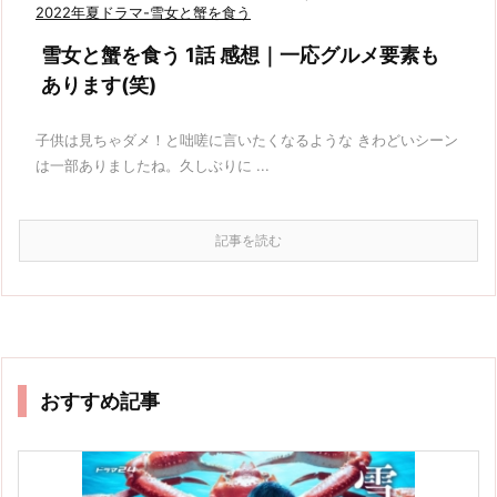
2022年夏ドラマ-雪女と蟹を食う
雪女と蟹を食う 1話 感想｜一応グルメ要素も
あります(笑)
子供は見ちゃダメ！と咄嗟に言いたくなるような きわどいシーン
は一部ありましたね。久しぶりに ...
記事を読む
おすすめ記事